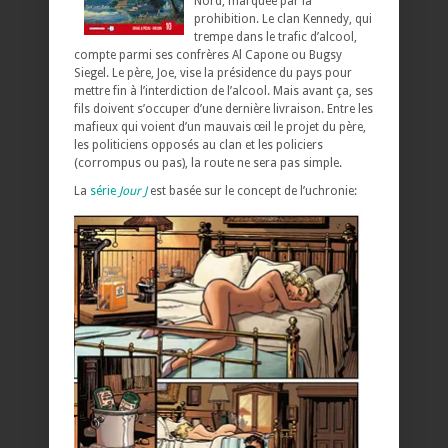
Nord, marquée par la
prohibition. Le clan Kennedy, qui
trempe dans le trafic d’alcool,
compte parmi ses confrères Al Capone ou Bugsy
Siegel. Le père, Joe, vise la présidence du pays pour
mettre fin à l’interdiction de l’alcool. Mais avant ça, ses
fils doivent s’occuper d’une dernière livraison. Entre les
mafieux qui voient d’un mauvais œil le projet du père,
les politiciens opposés au clan et les policiers
(corrompus ou pas), la route ne sera pas simple.
La
série
Jour J
est basée
sur le concept de l’uchronie: