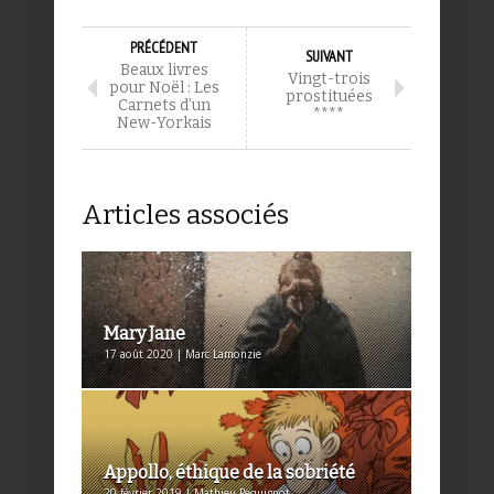
PRÉCÉDENT
SUIVANT
Beaux livres
Vingt-trois
pour Noël : Les
prostituées
Carnets d’un
****
New-Yorkais
Articles associés
Mary Jane
17 août 2020 | Marc Lamonzie
Appollo, éthique de la sobriété
20 février 2019 | Mathieu Pequignot