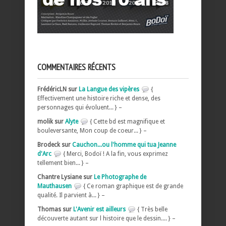
COMMENTAIRES RÉCENTS
FrédéricLN sur
La Langue des vipères
{
Effectivement une histoire riche et dense, des
personnages qui évoluent... } –
molik sur
Alyte
{ Cette bd est magnifique et
bouleversante, Mon coup de coeur... } –
Brodeck sur
Cauchon...ou l'homme qui tua Jeanne
d'Arc
{ Merci, Bodoï ! A la fin, vous exprimez
tellement bien... } –
Chantre Lysiane sur
Le Photographe de
Mauthausen
{ Ce roman graphique est de grande
qualité. Il parvient à... } –
Thomas sur
L'Avenir est ailleurs
{ Très belle
découverte autant sur l histoire que le dessin.... } –