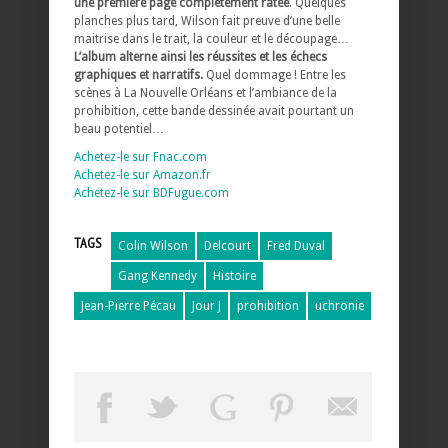
une première page complètement ratée
. Quelques
planches plus tard, Wilson fait preuve d’une belle
maitrise dans le trait, la couleur et le découpage…
L’album alterne ainsi les réussites et les échecs
graphiques et narratifs.
Quel dommage ! Entre les
scènes à La Nouvelle Orléans et l’ambiance de la
prohibition, cette bande dessinée avait pourtant un
beau potentiel…
Achetez-le sur Fnac.com
Achetez-le sur Amazon.fr
Achetez-le sur BDFugue.com
TAGS
Colin Wilson
Delcourt
Fred Duval
Gang Kennedy
Histoire
Jean-Pierre Pécau
Jour J
prohibition
uchronie