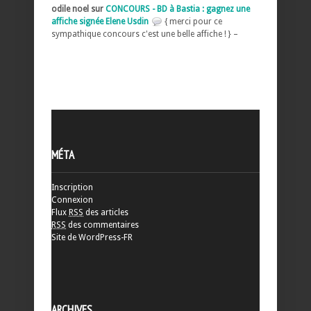
odile noel sur
CONCOURS - BD à Bastia : gagnez une
affiche signée Elene Usdin
{ merci pour ce
sympathique concours c'est une belle affiche ! } –
MÉTA
Inscription
Connexion
Flux
RSS
des articles
RSS
des commentaires
Site de WordPress-FR
ARCHIVES