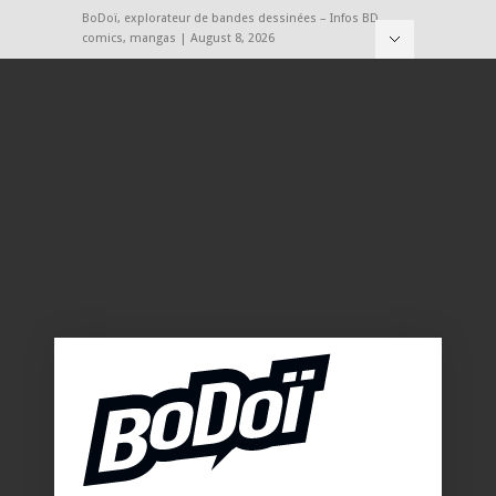
BoDoï, explorateur de bandes dessinées – Infos BD,
comics, mangas | August 8, 2026