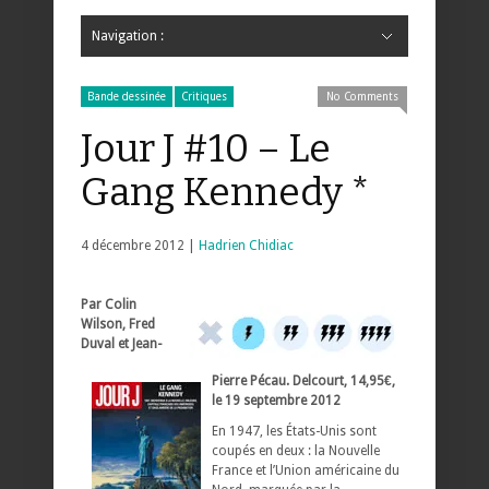
Navigation :
Hide Navigation
Accueil
Critiques
Bande dessinée
Comics
Jeunesse
Mangas
News
Bande dessinée
Comics
Manga
Jeunesse
Magazine
Bande dessinée
Comics
Jeunesse
Mangas
Bande dessinée
Critiques
No Comments
Jour J #10 – Le
Gang Kennedy *
4 décembre 2012 |
Hadrien Chidiac
Par Colin
Wilson, Fred
Duval et Jean-
Pierre Pécau. Delcourt, 14,95€,
le 19 septembre 2012
En 1947, les États-Unis sont
coupés en deux : la Nouvelle
France et l’Union américaine du