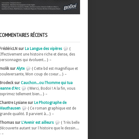
COMMENTAIRES RÉCENTS
FrédéricLN sur
La Langue des vipères
{
Effectivement une histoire riche et dense, des
personnages qui évoluent... } –
molik sur
Alyte
{ Cette bd est magnifique et
bouleversante, Mon coup de coeur... } –
Brodeck sur
Cauchon...ou l'homme qui tua
Jeanne d'Arc
{ Merci, Bodoï ! A la fin, vous
exprimez tellement bien... } –
Chantre Lysiane sur
Le Photographe de
Mauthausen
{ Ce roman graphique est de
grande qualité. Il parvient à... } –
Thomas sur
L'Avenir est ailleurs
{ Très belle
découverte autant sur l histoire que le dessin....
} –