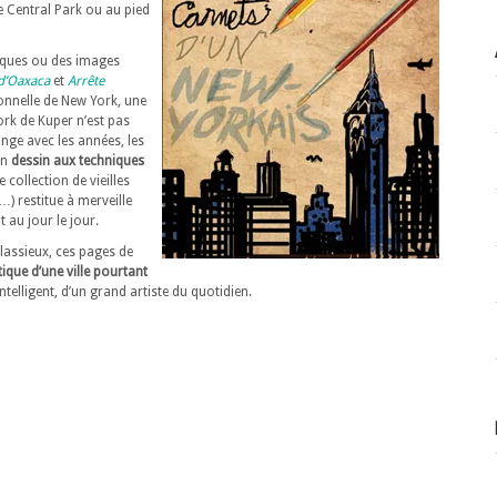
e Central Park ou au pied
iques ou des images
 d’Oaxaca
et
Arrête
nnelle de New York, une
ork de Kuper n’est pas
ange avec les années, les
on
dessin aux techniques
collection de vieilles
) restitue à merveille
 au jour le jour.
assieux, ces pages de
ique d’une ville pourtant
 intelligent, d’un grand artiste du quotidien.