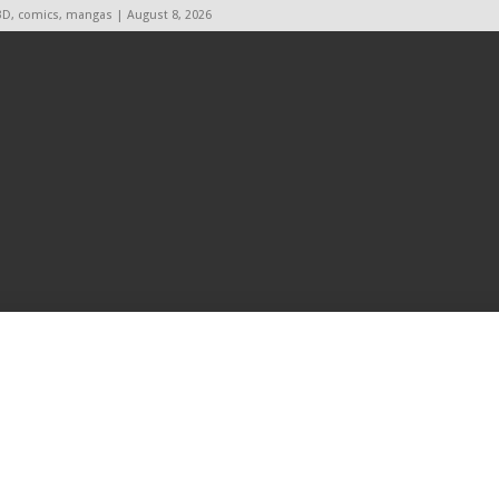
BD, comics, mangas | August 8, 2026