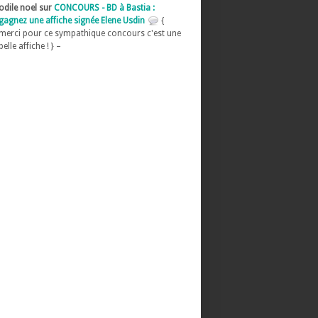
odile noel sur
CONCOURS - BD à Bastia :
gagnez une affiche signée Elene Usdin
{
merci pour ce sympathique concours c'est une
belle affiche ! } –