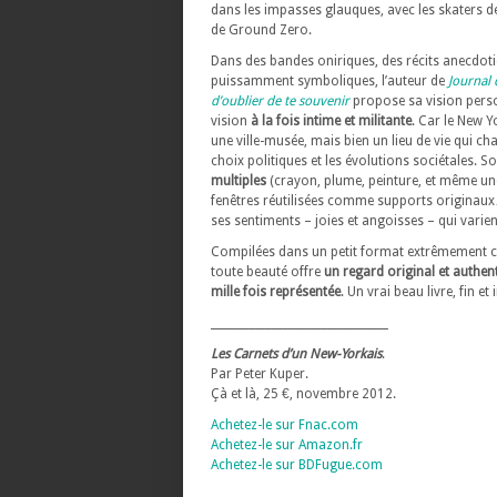
dans les impasses glauques, avec les skaters d
de Ground Zero.
Dans des bandes oniriques, des récits anecdot
puissamment symboliques, l’auteur de
Journal
d’oublier de te souvenir
propose sa vision perso
vision
à la fois intime et militante
. Car le New Y
une ville-musée, mais bien un lieu de vie qui ch
choix politiques et les évolutions sociétales. S
multiples
(crayon, plume, peinture, et même une 
fenêtres réutilisées comme supports originaux…
ses sentiments – joies et angoisses – qui varient
Compilées dans un petit format extrêmement cl
toute beauté offre
un regard original et authent
mille fois représentée
. Un vrai beau livre, fin et
________________________________
Les Carnets d’un New-Yorkais
.
Par Peter Kuper.
Çà et là, 25 €, novembre 2012.
Achetez-le sur Fnac.com
Achetez-le sur Amazon.fr
Achetez-le sur BDFugue.com
________________________________