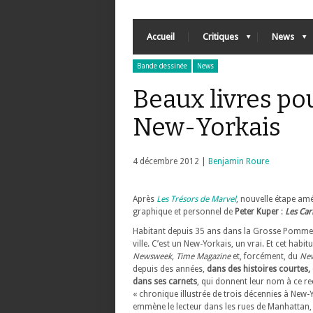
Accueil
Critiques
News
Bande dessinée
News
Beaux livres pou
New-Yorkais
4 décembre 2012 |
Benjamin Roure
Après
Les Trésors de Marvel
, nouvelle étape amé
graphique et personnel de
Peter Kuper
:
Les Car
Habitant depuis 35 ans dans la Grosse Pomme
ville. C’est un New-Yorkais, un vrai. Et cet habi
Newsweek, Time Magazine
et, forcément, du
New
depuis des années,
dans des histoires courtes, 
dans ses carnets
, qui donnent leur nom à ce rec
« chronique illustrée de trois décennies à New-
emmène le lecteur dans les rues de Manhattan, 