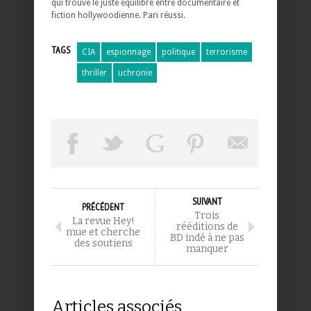
qui trouve le juste équilibre entre documentaire et
fiction hollywoodienne. Pari réussi.
TAGS
CIA
espionnage
politique
terrorisme
thriller
uchronie
SUIVANT
PRÉCÉDENT
Trois
La revue Hey!
rééditions de
mue et cherche
BD indé à ne pas
des soutiens
manquer
Articles associés