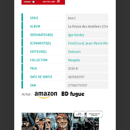
SERIE
Jour J
ALBUM
Le Prince des ténèbres 1/3 et 2/3 - 29-30
DESSINATEUR(S)
Igor Kordey
SCENARISTE(S)
Fred Duval
,
Jean-Pierre Pécau
EDITEUR(S)
Delcourt
COLLECTION
Neopolis
PRIX
15.50 €
DATE DE SORTIE
16/08/2017
EAN
2756070017
Achat :