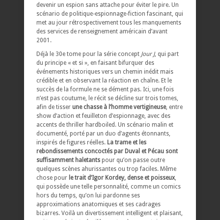
devenir un espion sans attache pour éviter le pire. Un
scénario de politique-espionnage-fiction fascinant, qui
met au jour rétrospectivement tous les manquements
des services de renseignement américain d’avant
2001.
Déjà le 30e tome pour la série concept
Jour J
, qui part
du principe « et si », en faisant bifurquer des
événements historiques vers un chemin inédit mais
crédible et en observant la réaction en chaîne. Et le
succès de la formule ne se dément pas. Ici, une fois
n’est pas coutume, le récit se décline sur trois tomes,
afin de tisser
une chasse à l’homme vertigineuse
, entre
show d’action et feuilleton d’espionnage, avec des
accents de thriller hardboiled. Un scénario malin et
documenté, porté par un duo d’agents étonnants,
inspirés de figures réelles.
La trame et les
rebondissements concoctés par Duval et Pécau sont
suffisamment haletants
pour qu’on passe outre
quelques scènes ahurissantes ou trop faciles. Même
chose pour
le trait d’Igor Kordey, dense et poisseux
,
qui possède une telle personnalité, comme un comics
hors du temps, qu’on lui pardonne ses
approximations anatomiques et ses cadrages
bizarres. Voilà un divertissement intelligent et plaisant,