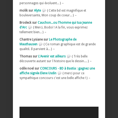
personnages qui évoluent... } –
molik sur
Alyte
{ Cette bd est magnifique et
bouleversante, Mon coup de coeur... } –
Brodeck sur
Cauchon...ou l'homme qui tua Jeanne
d'Arc
{ Merci, Bodoï ! A la fin, vous exprimez
tellement bien... } –
Chantre Lysiane sur
Le Photographe de
Mauthausen
{ Ce roman graphique est de grande
qualité. Il parvient à... } –
Thomas sur
L'Avenir est ailleurs
{ Très belle
découverte autant sur l histoire que le dessin.... } –
odile noel sur
CONCOURS - BD à Bastia : gagnez une
affiche signée Elene Usdin
{ merci pour ce
sympathique concours c'est une belle affiche ! } –