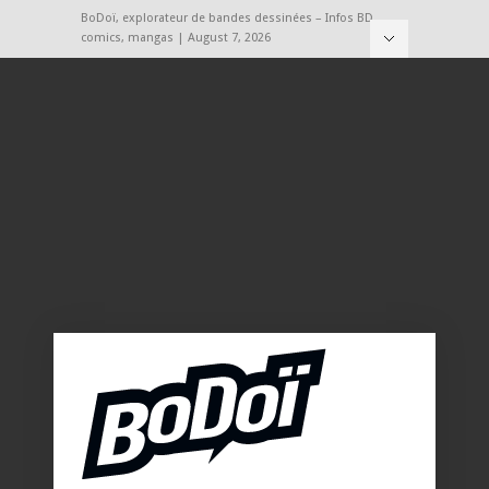
BoDoï, explorateur de bandes dessinées – Infos BD,
comics, mangas | August 7, 2026