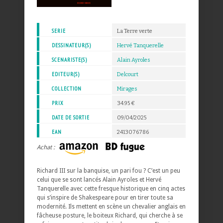
SERIE
La Terre verte
DESSINATEUR(S)
Hervé Tanquerelle
SCENARISTE(S)
Alain Ayroles
EDITEUR(S)
Delcourt
COLLECTION
Mirages
PRIX
34.95 €
DATE DE SORTIE
09/04/2025
EAN
2413076786
Achat :
Richard III sur la banquise, un pari fou ? C’est un peu
celui que se sont lancés Alain Ayroles et Hervé
Tanquerelle avec cette fresque historique en cinq actes
qui s’inspire de Shakespeare pour en tirer toute sa
modernité. Ils mettent en scène un chevalier anglais en
fâcheuse posture, le boiteux Richard, qui cherche à se