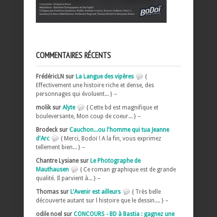
COMMENTAIRES RÉCENTS
FrédéricLN sur
La Langue des vipères
{
Effectivement une histoire riche et dense, des
personnages qui évoluent... } –
molik sur
Alyte
{ Cette bd est magnifique et
bouleversante, Mon coup de coeur... } –
Brodeck sur
Cauchon...ou l'homme qui tua Jeanne
d'Arc
{ Merci, Bodoï ! A la fin, vous exprimez
tellement bien... } –
Chantre Lysiane sur
Le Photographe de
Mauthausen
{ Ce roman graphique est de grande
qualité. Il parvient à... } –
Thomas sur
L'Avenir est ailleurs
{ Très belle
découverte autant sur l histoire que le dessin.... } –
odile noel sur
CONCOURS - BD à Bastia : gagnez une