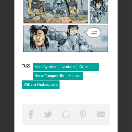
TAGS
Alain Ayroles
aventure
Groenland
Hervé Tanquerelle
Histoire
William Shakespeare