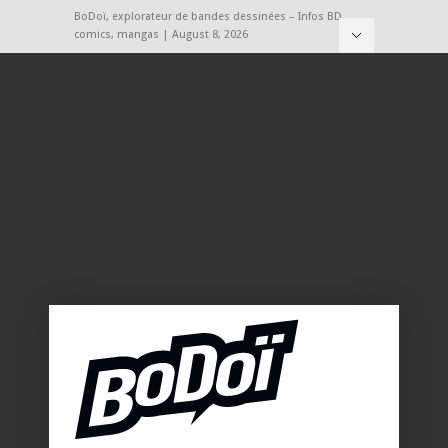
BoDoï, explorateur de bandes dessinées – Infos BD,
comics, mangas | August 8, 2026