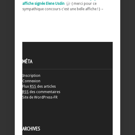
affiche signée Elene Usdin
{ merci pour ce
sympathique concours c'est une belle affiche ! } –
MÉTA
Inscription
Connexion
Flux
RSS
des articles
RSS
des commentaires
Site de WordPress-FR
ARCHIVES