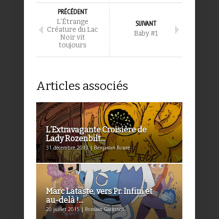
PRÉCÉDENT
L’Étrange
SUIVANT
Créature du Lac
Baby #1
Noir vit
toujours
Articles associés
L’Extravagante Croisière de
Lady Rozenbilt...
31 décembre 2013 | Benjamin Roure
Marc Lataste, vers Pr. Infini et
au-delà !...
20 juillet 2015 | Romain Gallissot