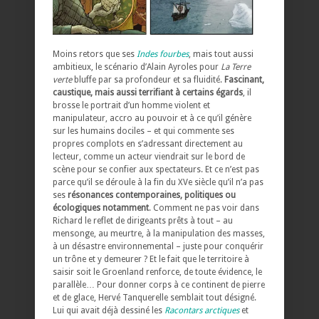
Moins retors que ses
Indes fourbes
, mais tout aussi
ambitieux, le scénario d’Alain Ayroles pour
La Terre
verte
bluffe par sa profondeur et sa fluidité.
Fascinant,
caustique, mais aussi terrifiant à certains égards
, il
brosse le portrait d’un homme violent et
manipulateur, accro au pouvoir et à ce qu’il génère
sur les humains dociles – et qui commente ses
propres complots en s’adressant directement au
lecteur, comme un acteur viendrait sur le bord de
scène pour se confier aux spectateurs. Et ce n’est pas
parce qu’il se déroule à la fin du XVe siècle qu’il n’a pas
ses
résonances contemporaines, politiques ou
écologiques notamment
. Comment ne pas voir dans
Richard le reflet de dirigeants prêts à tout – au
mensonge, au meurtre, à la manipulation des masses,
à un désastre environnemental – juste pour conquérir
un trône et y demeurer ? Et le fait que le territoire à
saisir soit le Groenland renforce, de toute évidence, le
parallèle… Pour donner corps à ce continent de pierre
et de glace, Hervé Tanquerelle semblait tout désigné.
Lui qui avait déjà dessiné les
Racontars arctiques
et