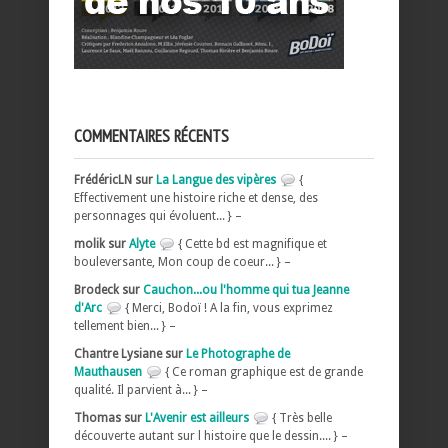
COMMENTAIRES RÉCENTS
FrédéricLN sur
La Langue des vipères
{
Effectivement une histoire riche et dense, des
personnages qui évoluent... } –
molik sur
Alyte
{ Cette bd est magnifique et
bouleversante, Mon coup de coeur... } –
Brodeck sur
Cauchon...ou l'homme qui tua Jeanne
d'Arc
{ Merci, Bodoï ! A la fin, vous exprimez
tellement bien... } –
Chantre Lysiane sur
Le Photographe de
Mauthausen
{ Ce roman graphique est de grande
qualité. Il parvient à... } –
Thomas sur
L'Avenir est ailleurs
{ Très belle
découverte autant sur l histoire que le dessin.... } –