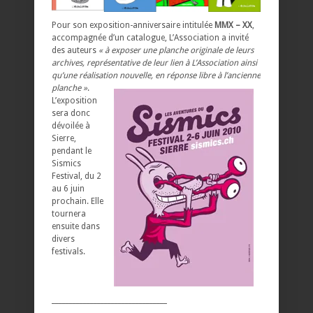
Pour son exposition-anniversaire intitulée
MMX – XX
,
accompagnée d’un catalogue, L’Association a invité
des auteurs
« à exposer une planche originale de leurs
archives, représentative de leur lien à L’Association ainsi
qu’une réalisation nouvelle, en réponse libre à l’ancienne
planche »
.
L’exposition
sera donc
dévoilée à
Sierre,
pendant le
Sismics
Festival, du 2
au 6 juin
prochain. Elle
tournera
ensuite dans
divers
festivals.
_________________________________