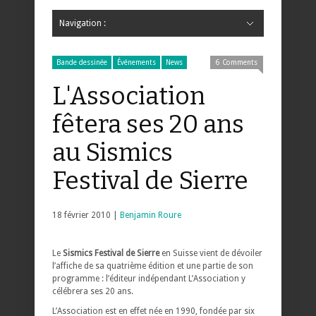
Navigation :
Hide Navigation
Accueil
Critiques
Bande dessinée
Comics
Jeunesse
Mangas
News
Bande dessinée
Comics
Manga
Jeunesse
Magazine
Bande dessinée
Comics
Jeunesse
Mangas
Bande dessinée
Événements
News
6 Comments
L'Association
fêtera ses 20 ans
au Sismics
Festival de Sierre
18 février 2010 |
Benjamin Roure
Le
Sismics Festival de Sierre
en Suisse vient de dévoiler
l’affiche de sa quatrième édition et une partie de son
programme : l’éditeur indépendant L’Association y
célébrera ses 20 ans.
L’Association est en effet née en 1990, fondée par six