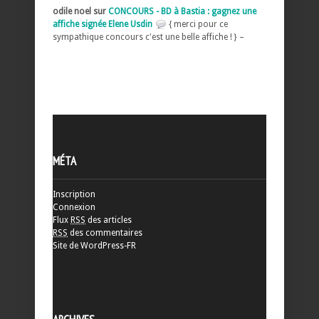
odile noel sur
CONCOURS - BD à Bastia : gagnez une
affiche signée Elene Usdin
{ merci pour ce
sympathique concours c'est une belle affiche ! } –
MÉTA
Inscription
Connexion
Flux
RSS
des articles
RSS
des commentaires
Site de WordPress-FR