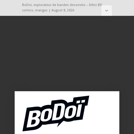
BoDoï, explorateur de bandes dessinées – Infos BD,
comics, mangas | August 8, 2026