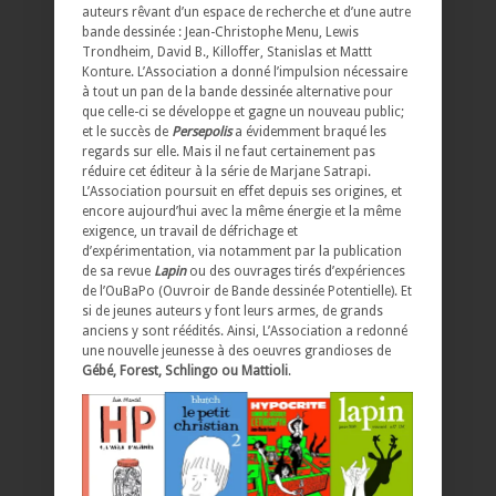
auteurs rêvant d’un espace de recherche et d’une autre
bande dessinée : Jean-Christophe Menu, Lewis
Trondheim, David B., Killoffer, Stanislas et Mattt
Konture. L’Association a donné l’impulsion nécessaire
à tout un pan de la bande dessinée alternative pour
que celle-ci se développe et gagne un nouveau public;
et le succès de
Persepolis
a évidemment braqué les
regards sur elle. Mais il ne faut certainement pas
réduire cet éditeur à la série de Marjane Satrapi.
L’Association poursuit en effet depuis ses origines, et
encore aujourd’hui avec la même énergie et la même
exigence, un travail de défrichage et
d’expérimentation, via notamment par la publication
de sa revue
Lapin
ou des ouvrages tirés d’expériences
de l’OuBaPo (Ouvroir de Bande dessinée Potentielle). Et
si de jeunes auteurs y font leurs armes, de grands
anciens y sont réédités. Ainsi, L’Association a redonné
une nouvelle jeunesse à des oeuvres grandioses de
Gébé, Forest, Schlingo ou Mattioli
.