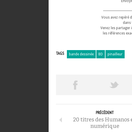
Envoyé
___________________
Vous avez repéré d
dans 
Venez les partager 
les références exa
TAGS
bande dessinée
BD
pinailleur
PRÉCÉDENT
20 titres des Humanos 
numérique