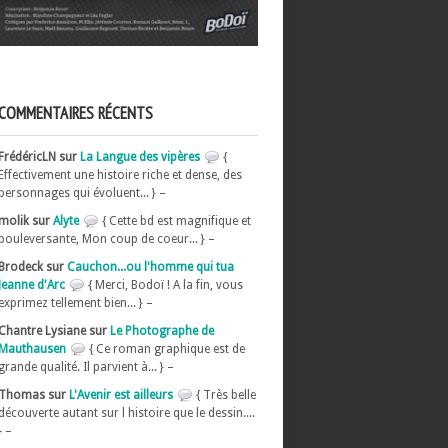
COMMENTAIRES RÉCENTS
FrédéricLN sur
La Langue des vipères
{
Effectivement une histoire riche et dense, des
personnages qui évoluent... } –
molik sur
Alyte
{ Cette bd est magnifique et
bouleversante, Mon coup de coeur... } –
Brodeck sur
Cauchon...ou l'homme qui tua
Jeanne d'Arc
{ Merci, Bodoï ! A la fin, vous
exprimez tellement bien... } –
Chantre Lysiane sur
Le Photographe de
Mauthausen
{ Ce roman graphique est de
grande qualité. Il parvient à... } –
Thomas sur
L'Avenir est ailleurs
{ Très belle
découverte autant sur l histoire que le dessin....
} –