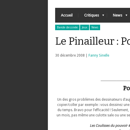
Accueil
Critiques
News
Bande dessinée
Jeux
News
Le Pinailleur :
30 décembre 2008 |
Fanny Sinelle
____________________
Po
Un des gros problèmes des dessinateurs d’aujo
copier/coller par exemple : vous dessinez une 
du temps. Bravo pour l’efficacité ! Seulement
un mois, pas même une culotte sale ou une serv
Les Coulisses du pouvoir 