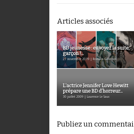
Articles associés
BD jeunesse : envoyez la suite,
garçon !...
27 novembre 2019 | Romain Gallissot
L’actrice Jennifer Love Hewitt
prépare une BD d’horreur...
30 juillet 2009 | Laurence Le Saux
Publiez un commentai