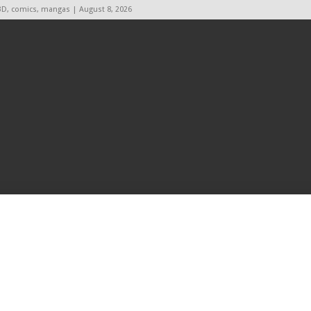
BD, comics, mangas | August 8, 2026