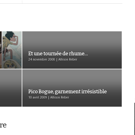
Et une tournée de rhume…
24 novembre 2008 | Allison Reber
Pico Bogue, garnement irrésistible
10 avril 2009 | Allison Reber
re