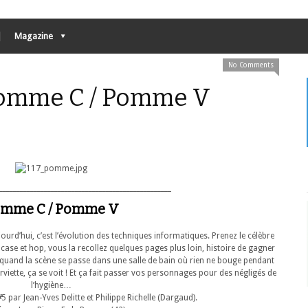
Magazine
No Comments
 Pomme C / Pomme V
__________________________________________________
mme C / Pomme V
urd’hui, c’est l’évolution des techniques informatiques. Prenez le célèbre
case et hop, vous la recollez quelques pages plus loin, histoire de gagner
, quand la scène se passe dans une salle de bain où rien ne bouge pendant
iette, ça se voit ! Et ça fait passer vos personnages pour des négligés de
l’hygiène…
#
5 par Jean-Yves Delitte et Philippe Richelle (Dargaud).