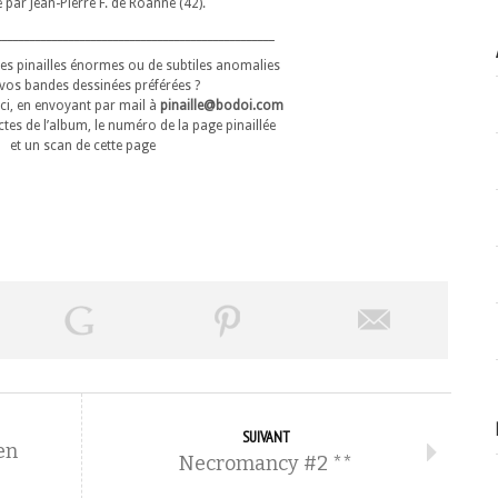
 par Jean-Pierre F. de Roanne (42).
__________________________________________________
es pinailles énormes ou de subtiles anomalies
vos bandes dessinées préférées ?
ici, en envoyant par mail à
pinaille@bodoi.com
ctes de l’album, le numéro de la page pinaillée
et un scan de cette page
SUIVANT
en
Necromancy #2 **