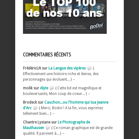
COMMENTAIRES RÉCENTS
FrédéricLN sur
La Langue des vipères
{
Effectivement une histoire riche et dense, des
personnages qui évoluent... } –
molik sur
Alyte
{ Cette bd est magnifique et
bouleversante, Mon coup de coeur... } –
Brodeck sur
Cauchon...ou l'homme qui tua Jeanne
d'Arc
{ Merci, Bodoï ! A la fin, vous exprimez
tellement bien... } –
Chantre Lysiane sur
Le Photographe de
Mauthausen
{ Ce roman graphique est de grande
qualité. Il parvient à... } –