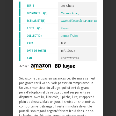
SERIE
Les Chats
DESSINATEUR(S)
Mélanie Allag
SCENARISTE(S)
Gwénaëlle Boulet
,
Marie-Hélène Delval
EDITEUR(S)
Bayard
COLLECTION
Bande d'Ados
PRIX
12 €
DATE DE SORTIE
18/01/2023
EAN
B09ZTMXT92
Achat :
Sébasto ne part pas en vacances cet été, mais ce n’est
pas grave car il va pouvoir passer du temps avec Da.
Un vieux monsieur du village, qui lui sert de grand-
père d’adoption et de refuge quand ses parents se
disputent. Avec lui, il bricole, il pêche, il rit, et apprend
plein de choses. Mais un jour, il croise un chat noir au
comportement étrange : il reste immobile devant le
portail, son regard argenté faisant froid dans le dos.
Le lendemain, Sébasto trouve un pigeon mort :