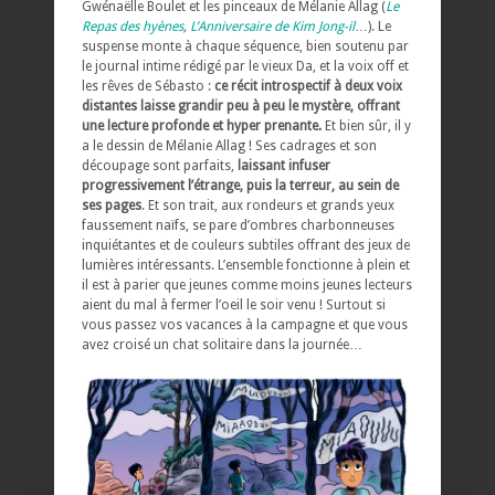
Gwénaëlle Boulet et les pinceaux de Mélanie Allag (
Le
Repas des hyènes
,
L’Anniversaire de Kim Jong-il
…). Le
suspense monte à chaque séquence, bien soutenu par
le journal intime rédigé par le vieux Da, et la voix off et
les rêves de Sébasto :
ce récit introspectif à deux voix
distantes laisse grandir peu à peu le mystère, offrant
une lecture profonde et hyper prenante.
Et bien sûr, il y
a le dessin de Mélanie Allag ! Ses cadrages et son
découpage sont parfaits,
laissant infuser
progressivement l’étrange, puis la terreur, au sein de
ses pages
. Et son trait, aux rondeurs et grands yeux
faussement naïfs, se pare d’ombres charbonneuses
inquiétantes et de couleurs subtiles offrant des jeux de
lumières intéressants. L’ensemble fonctionne à plein et
il est à parier que jeunes comme moins jeunes lecteurs
aient du mal à fermer l’oeil le soir venu ! Surtout si
vous passez vos vacances à la campagne et que vous
avez croisé un chat solitaire dans la journée…