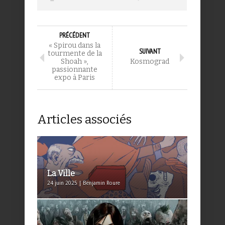
PRÉCÉDENT
« Spirou dans la
SUIVANT
tourmente de la
Shoah »,
Kosmograd
passionnante
expo à Paris
Articles associés
La Ville
24 juin 2025 | Benjamin Roure