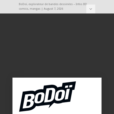
BoDoï, explorateur de bandes dessinées – Infos BD,
comics, mangas | August 7, 2026