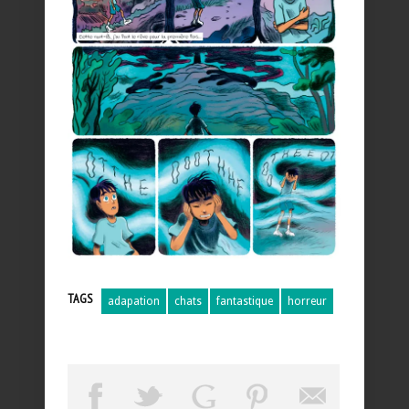
TAGS
adapation
chats
fantastique
horreur