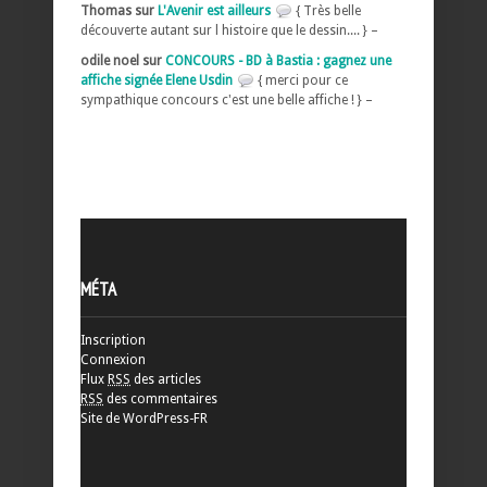
Thomas sur
L'Avenir est ailleurs
{ Très belle
découverte autant sur l histoire que le dessin.... } –
odile noel sur
CONCOURS - BD à Bastia : gagnez une
affiche signée Elene Usdin
{ merci pour ce
sympathique concours c'est une belle affiche ! } –
MÉTA
Inscription
Connexion
Flux
RSS
des articles
RSS
des commentaires
Site de WordPress-FR