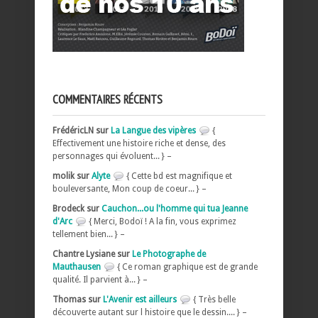
COMMENTAIRES RÉCENTS
FrédéricLN sur
La Langue des vipères
{
Effectivement une histoire riche et dense, des
personnages qui évoluent... } –
molik sur
Alyte
{ Cette bd est magnifique et
bouleversante, Mon coup de coeur... } –
Brodeck sur
Cauchon...ou l'homme qui tua Jeanne
d'Arc
{ Merci, Bodoï ! A la fin, vous exprimez
tellement bien... } –
Chantre Lysiane sur
Le Photographe de
Mauthausen
{ Ce roman graphique est de grande
qualité. Il parvient à... } –
Thomas sur
L'Avenir est ailleurs
{ Très belle
découverte autant sur l histoire que le dessin.... } –