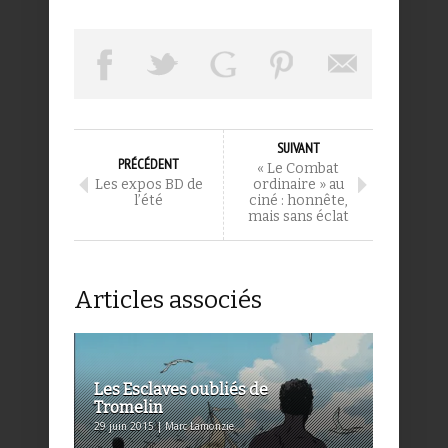
SUIVANT
PRÉCÉDENT
« Le Combat
Les expos BD de
ordinaire » au
l’été
ciné : honnête,
mais sans éclat
Articles associés
Les Esclaves oubliés de
Tromelin
29 juin 2015 | Marc Lamonzie