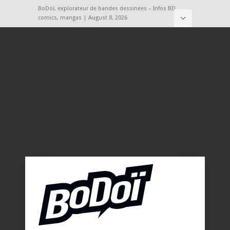
BoDoï, explorateur de bandes dessinées – Infos BD,
comics, mangas | August 8, 2026