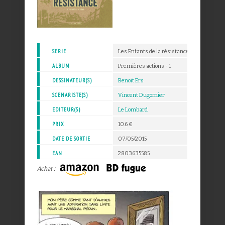
SERIE
Les Enfants de la résistance
ALBUM
Premières actions - 1
DESSINATEUR(S)
Benoit Ers
SCENARISTE(S)
Vincent Dugomier
EDITEUR(S)
Le Lombard
PRIX
10.6 €
DATE DE SORTIE
07/05/2015
EAN
2803635585
Achat :