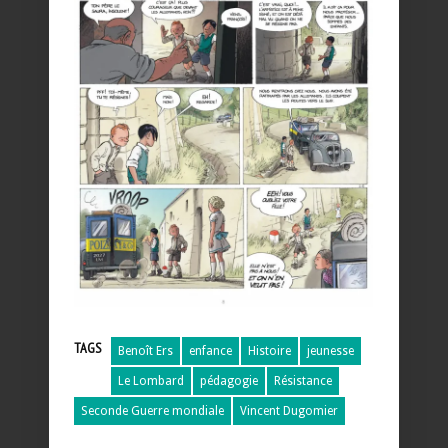
TAGS
Benoît Ers
enfance
Histoire
jeunesse
Le Lombard
pédagogie
Résistance
Seconde Guerre mondiale
Vincent Dugomier