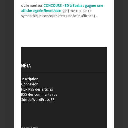
odile noel sur
CONCOURS - BD à Bastia : gagnez une
affiche signée Elene Usdin
{ merci pour ce
sympathique concours c'est une belle affiche ! } –
MÉTA
Inscription
Connexion
Flux
RSS
des articles
RSS
des commentaires
Site de WordPress-FR