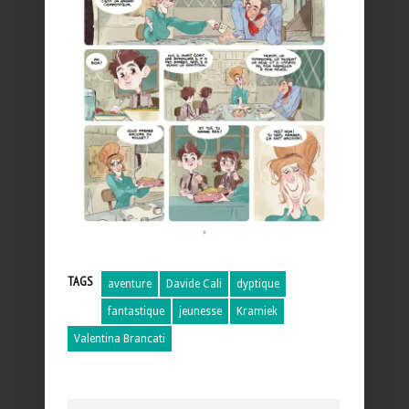
TAGS
aventure
Davide Cali
dyptique
fantastique
jeunesse
Kramiek
Valentina Brancati