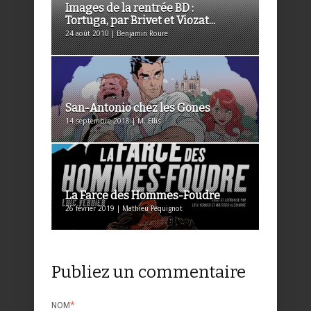
Images de la rentrée BD :
Tortuga, par Brivet et Viozat...
24 août 2010 | Benjamin Roure
San-Antonio chez les Gones
14 septembre 2018 | M. Ellis
La Farce des Hommes-Foudre
26 février 2019 | Mathieu Pequignot
Publiez un commentaire
NOM
*