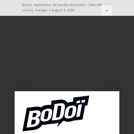
BoDoï, explorateur de bandes dessinées – Infos BD,
comics, mangas | August 9, 2026