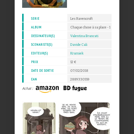
SERIE
Les Ravencroft
ALBUM
Chaque chose à sa place - 1
DESSINATEUR(S)
Valentina Brancati
SCENARISTE(S)
Davide Cali
EDITEUR(S)
Kramiek
PRIX
12 €
DATE DE SORTIE
07/02/2018
EAN
2889330559
Achat :