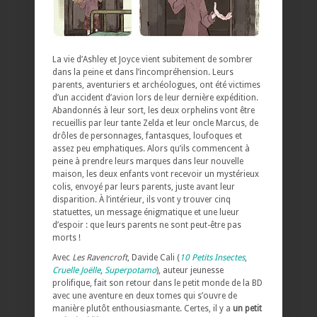
La vie d’Ashley et Joyce vient subitement de sombrer
dans la peine et dans l’incompréhension. Leurs
parents, aventuriers et archéologues, ont été victimes
d’un accident d’avion lors de leur dernière expédition.
Abandonnés à leur sort, les deux orphelins vont être
recueillis par leur tante Zelda et leur oncle Marcus, de
drôles de personnages, fantasques, loufoques et
assez peu emphatiques. Alors qu’ils commencent à
peine à prendre leurs marques dans leur nouvelle
maison, les deux enfants vont recevoir un mystérieux
colis, envoyé par leurs parents, juste avant leur
disparition. À l’intérieur, ils vont y trouver cinq
statuettes, un message énigmatique et une lueur
d’espoir : que leurs parents ne sont peut-être pas
morts !
Avec
Les Ravencroft
, Davide Cali (
10 Petits Insectes
,
Cruelle Joëlle
,
Superpotamo
), auteur jeunesse
prolifique, fait son retour dans le petit monde de la BD
avec une aventure en deux tomes qui s’ouvre de
manière plutôt enthousiasmante. Certes, il y a
un petit