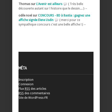
Thomas sur
L'Avenir est ailleurs
{ Très belle
découverte autant sur l histoire que le dessin.... } –
odile noel sur
CONCOURS - BD à Bastia : gagnez une
affiche signée Elene Usdin
{ merci pour ce
sympathique concours c'est une belle affiche ! } –
MÉTA
Inscription
Connexion
Flux
RSS
des articles
RSS
des commentaires
Site de WordPress-FR