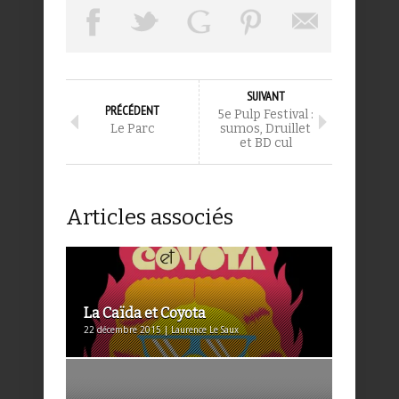
SUIVANT
PRÉCÉDENT
5e Pulp Festival :
Le Parc
sumos, Druillet
et BD cul
Articles associés
La Caïda et Coyota
22 décembre 2015 | Laurence Le Saux