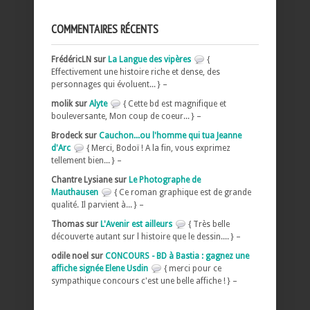
COMMENTAIRES RÉCENTS
FrédéricLN sur
La Langue des vipères
{
Effectivement une histoire riche et dense, des
personnages qui évoluent... } –
molik sur
Alyte
{ Cette bd est magnifique et
bouleversante, Mon coup de coeur... } –
Brodeck sur
Cauchon...ou l'homme qui tua Jeanne
d'Arc
{ Merci, Bodoï ! A la fin, vous exprimez
tellement bien... } –
Chantre Lysiane sur
Le Photographe de
Mauthausen
{ Ce roman graphique est de grande
qualité. Il parvient à... } –
Thomas sur
L'Avenir est ailleurs
{ Très belle
découverte autant sur l histoire que le dessin.... } –
odile noel sur
CONCOURS - BD à Bastia : gagnez une
affiche signée Elene Usdin
{ merci pour ce
sympathique concours c'est une belle affiche ! } –