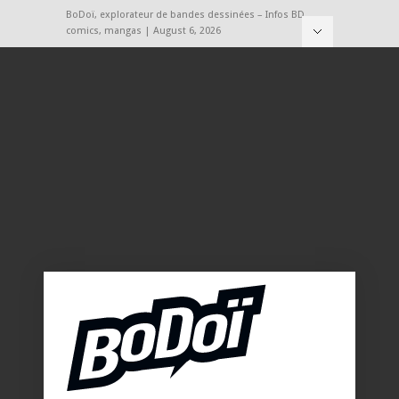
BoDoï, explorateur de bandes dessinées – Infos BD,
comics, mangas | August 6, 2026