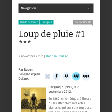
Navigation :
Hide Navigation
Accueil
Critiques
Bande dessinée
Comics
Jeunesse
Mangas
News
Bande dessinée
Comics
Manga
Jeunesse
Magazine
Bande dessinée
Comics
Jeunesse
Mangas
Bande dessinée
Critiques
No Comments
Loup de pluie #1
***
2 novembre 2012 |
Hadrien Chidiac
Par Ruben
Pellejero et Jean
Dufaux.
Dargaud, 13,99 €, le 7
septembre 2012.
En 1860, en Amérique, à l’heure
où les affrontements entre
blancs et indiens sont toujours