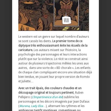
Le western est un genre sur lequel nombre d’auteurs
se sont cassés les dents.
Le premier tome de ce
diptyque très enthousiasmant évite les écueils de la
caricature.
Les auteurs misent sur l’histoire, la
psychologie des personnages et leurs interactions
plutôt que sur la violence. Le récit se construit ainsi
autour de plusieurs trajectoires mêlées les unes aux
autres, dans une sorte de « BD chorale ». Les enfants
de chaque clan compliquant encore une situation déjà
bien tendue, en jouant leur propre version de Roméo
et Juliette…
Avec un trait épais, des couleurs chaudes et un
découpage original et toujours pertinent
, Ruben
Pellejero (
L’Impertinence d’un été
) sublime les
personnages et les décors imaginés par Jean Dufaux
(
Murena
,
Lady Elza
…), alternant les rythmes et les
ambiances tantôt mystiques, romantiques ou