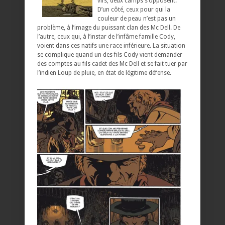
vifs, deux camps s’opposent.
D’un côté, ceux pour qui la
couleur de peau n’est pas un
problème, à l’image du puissant clan des Mc Dell. De
l’autre, ceux qui, à l’instar de l’infâme famille Cody,
voient dans ces natifs une race inférieure. La situation
se complique quand un des fils Cody vient demander
des comptes au fils cadet des Mc Dell et se fait tuer par
l’indien Loup de pluie, en état de légitime défense.