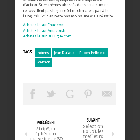
d’action
. Si les thèmes abordés dans cet album ne
renouvellent pas le genre (et ne cherchent pas à le
faire), celui-ci n’en reste pas moins une vraie réussite.
Achetez-le sur Fnac.com
Achetez-le sur Amazon.fr
Achetez-le sur BDFugue.com
TAGS
indiens
Jean Dufaux
Ruben Pellejero
western
SUIVANT
PRÉCÉDENT
Sélection
Strip9, un
BoDoï: les
éphémère
meilleurs
magazine de BD