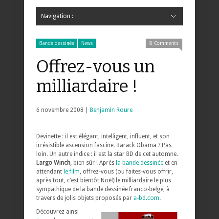
Navigation :
Hide Navigation
Accueil
Critiques
Bande dessinée
Comics
Jeunesse
Mangas
News
Bande dessinée
Comics
Manga
Jeunesse
Magazine
Bande dessinée
Comics
Jeunesse
Mangas
Bande dessinée
News
8 Comments
Offrez-vous un
milliardaire !
6 novembre 2008 |
Benjamin Roure
Devinette : il est élégant, intelligent, influent, et son
irrésistible ascension fascine. Barack Obama ? Pas
loin. Un autre indice : il est la star BD de cet automne.
Largo Winch
, bien sûr ! Après
la bande dessinée
et en
attendant
le film
, offrez-vous (ou faites-vous offrir,
après tout, c’est bientôt Noël) le milliardaire le plus
sympathique de la bande dessinée franco-belge, à
travers de jolis objets proposés par
a-bd.com
.
Découvrez ainsi