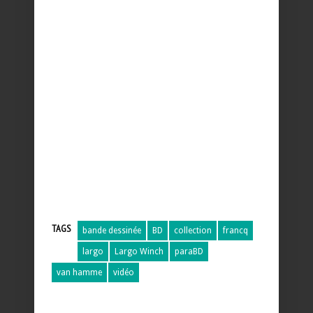
TAGS
bande dessinée
BD
collection
francq
largo
Largo Winch
paraBD
van hamme
vidéo