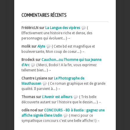
COMMENTAIRES RÉCENTS
FrédéricLN sur
La Langue des vipères
{
Effectivement une histoire riche et dense, des
personnages qui évoluent... } –
molik sur
Alyte
{ Cette bd est magnifique et
bouleversante, Mon coup de coeur... } –
Brodeck sur
Cauchon...ou l'homme qui tua Jeanne
d'Arc
{ Merci, Bodoï ! A la fin, vous exprimez
tellement bien... } –
Chantre Lysiane sur
Le Photographe de
Mauthausen
{ Ce roman graphique est de grande
qualité. Il parvient à... } –
Thomas sur
L'Avenir est ailleurs
{ Très belle
découverte autant sur l histoire que le dessin.... } –
odile noel sur
CONCOURS - BD à Bastia : gagnez une
affiche signée Elene Usdin
{ merci pour ce
sympathique concours c'est une belle affiche ! } –