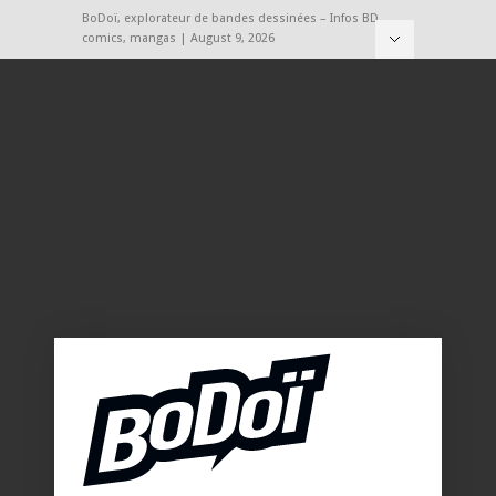
BoDoï, explorateur de bandes dessinées – Infos BD,
comics, mangas | August 9, 2026