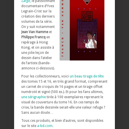
Largo
,
le passionnant
documentaire d’Yves
Legrain-Crist sur la
création des derniers
volumes de la série.
On y suit notamment
Jean Van Hamme
et
Philippe Francq
en
repérage à Hong
Kong, et on assiste à
une jolie leçon de
dessin dans l’atelier
de l’artiste (bande-
annonce ci-dessous).
Pour les collectionneurs, voici
un beau tirage de tête
des tomes 15 et 16, en très grand format, comprenant
un carnet de croquis de 16 pages et un tirage offset
numéroté et signé (500 ex.). Et pour les fans ultimes,
une sérigraphie
tirée à 100 exemplaires reprenant le
visuel de couverture du tome 16. En ces temps de
crise, la bande dessinée serait-elle une valeur refuge ?
Sans aucun doute…
Tous ces produits, et bien d’autres, sont disponibles
sur le site
a-bd.com
.