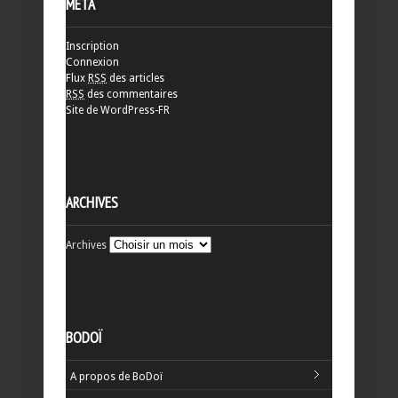
MÉTA
Inscription
Connexion
Flux
RSS
des articles
RSS
des commentaires
Site de WordPress-FR
ARCHIVES
Archives
BODOÏ
A propos de BoDoï