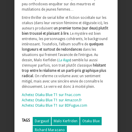
peu orthodoxes enquêter sur des meurtres et
mutilations de jeunes femmes…
Entre thriller de serial killer et fiction sociétale sur les
otakus (dans leur version féminine et déguisée ici), les
auteurs produisent
un premier tome (sur deux) plutôt
bien troussé et plaisant à lire
. Le mystère est bien
entretenu, les personnages cohérents, le background
intéressant. Toutefois, l’album souffre de
quelques
longueurs et surtout de redondances
dans les
situations qui freinent l’avancée de l’intrigue. Au
dessin, Malo Kerfiden (
La Rage
) semble lui aussi
s’ennuyer parfois, son trait plutôt classique
hésitant
trop entre le réalisme et un parti-pris graphique plus
radical
. On referme ce volume avec un sentiment
mitigé, mais avec une sincère envie de connaître le
dénouement. Le verre est donc à moitié plein.
Achetez Otaku Blue T1 sur Fnac.com
Achetez Otaku Blue T1 sur Amazon.fr
Achetez Otaku Blue T1 sur BDFugue.com
TAGS
Dargaud
Malo Kerfriden
Otaku Blue
Richard Marazano