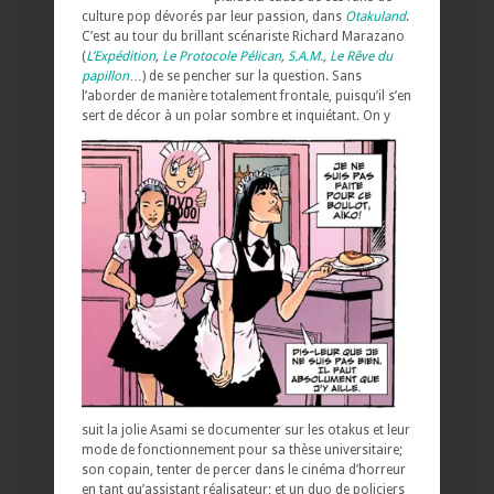
culture pop dévorés par leur passion, dans
Otakuland
.
C’est au tour du brillant scénariste Richard Marazano
(
L’Expédition
,
Le Protocole Pélican
,
S.A.M.
,
Le Rêve du
papillon
…) de se pencher sur la question. Sans
l’aborder de manière totalement frontale, puisqu’il s’en
sert de décor à un polar sombre et inquiétant.
On y
suit la jolie Asami se documenter sur les otakus et leur
mode de fonctionnement pour sa thèse universitaire;
son copain, tenter de percer dans le cinéma d’horreur
en tant qu’assistant réalisateur; et un duo de policiers