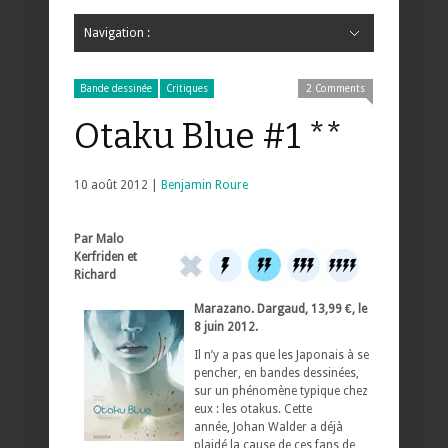
Navigation :
Hide Navigation
Accueil
Critiques
Bande dessinée
Comics
Jeunesse
Mangas
News
Bande dessinée
Comics
Manga
Jeunesse
Magazine
Bande dessinée
Comics
Jeunesse
Mangas
Bande dessinée
Critiques
2 Comments
Otaku Blue #1 **
10 août 2012 |
Benjamin Roure
Par Malo
Kerfriden et
Richard
Marazano. Dargaud, 13,99 €, le
8 juin 2012.
Il n’y a pas que les Japonais à se
pencher, en bandes dessinées,
sur un phénomène typique chez
eux : les otakus. Cette
année, Johan Walder a déjà
plaidé la cause de ces fans de