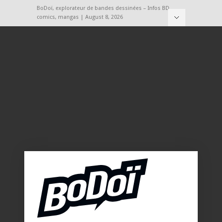
BoDoï, explorateur de bandes dessinées – Infos BD,
comics, mangas | August 8, 2026