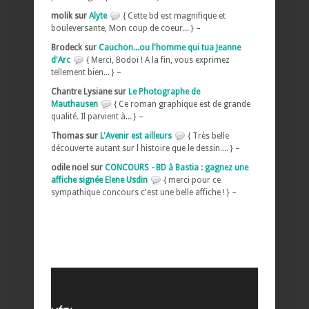
molik sur
Alyte
{ Cette bd est magnifique et
bouleversante, Mon coup de coeur... } –
Brodeck sur
Cauchon...ou l'homme qui tua Jeanne
d'Arc
{ Merci, Bodoï ! A la fin, vous exprimez
tellement bien... } –
Chantre Lysiane sur
Le Photographe de
Mauthausen
{ Ce roman graphique est de grande
qualité. Il parvient à... } –
Thomas sur
L'Avenir est ailleurs
{ Très belle
découverte autant sur l histoire que le dessin.... } –
odile noel sur
CONCOURS - BD à Bastia : gagnez une
affiche signée Elene Usdin
{ merci pour ce
sympathique concours c'est une belle affiche ! } –