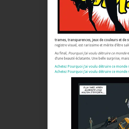
trames, transparences, jeux de couleurs et de st
registre visuel, est rarissime et mérite d’être sal
Au final,
Pourquoi j’ai voulu détruire ce monde
e
d’une beauté éclatante. Une belle surprise, mais
Achetez Pourquoi j’ai voulu détruire ce monde
Achetez Pourquoi j’ai voulu détruire ce monde