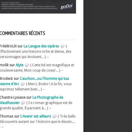
COMMENTAIRES RÉCENTS
FrédéricLN sur
La Langue des vipères
{
Effectivement une histoire riche et dense, des
personnages qui évoluent... } –
molik sur
Alyte
{ Cette bd est magnifique et
bouleversante, Mon coup de coeur... } –
Brodeck sur
Cauchon...ou l'homme qui tua
Jeanne d'Arc
{ Merci, Bodoï ! A la fin, vous
exprimez tellement bien... } –
Chantre Lysiane sur
Le Photographe de
Mauthausen
{ Ce roman graphique est de
grande qualité. Il parvient à... } –
Thomas sur
L'Avenir est ailleurs
{ Très belle
découverte autant sur l histoire que le dessin....
} –