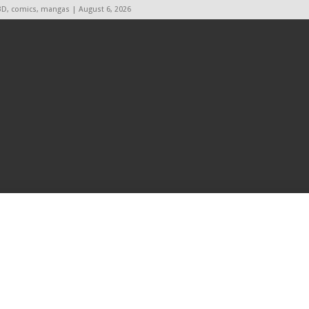
BD, comics, mangas | August 6, 2026