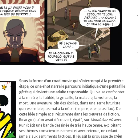
Sous la forme d’un road-movie qui s’interrompt à la première
étape, ce one-shot narre le parcours initiatique d’une petite fille
gâtée qui devient une adulte responsable
. Qui va se confronter
à la misère, la futilité, la grisaille, la maladie, la violence, la
mort. Une aventure loin des étoiles, dans une Terre futuriste
qui ressemble pas mal à la nôtre (en pire, et en plus fluo). De
cette idée simple et si récurrente dans les oeuvres de fiction,
Bicargo (qu’on avait découvert, épaté, sur
Mutafukaz #0
avec
Run) bâtit une bande dessinée de très haute tenue, exploitant
ses thèmes consciencieusement et avec retenue, ne cédant
jamais aux sentiments factices. Il réussit la prouesse de
créer