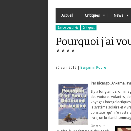
Accueil
Critiques
News
Bande dessinée
Critiques
Pourquoi j’ai v
****
30 avril 2012 |
Benjamin Roure
Par Bicargo. Ankama, avr
Il y a longtemps, on imagi
des voitures volantes, d
voyages intergalactique
le système solaire et vivr
constater qu’il n’en est r
livre,
un brillant hommage
On y suit