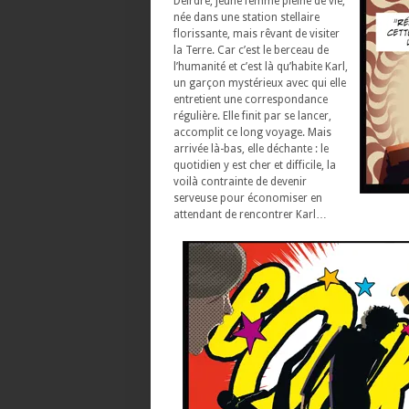
Deirdre, jeune femme pleine de vie,
née dans une station stellaire
florissante, mais rêvant de visiter
la Terre. Car c’est le berceau de
l’humanité et c’est là qu’habite Karl,
un garçon mystérieux avec qui elle
entretient une correspondance
régulière. Elle finit par se lancer,
accomplit ce long voyage. Mais
arrivée là-bas, elle déchante : le
quotidien y est cher et difficile, la
voilà contrainte de devenir
serveuse pour économiser en
attendant de rencontrer Karl…