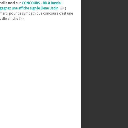
odile noel sur
CONCOURS - BD à Bastia :
gagnez une affiche signée Elene Usdin
{
merci pour ce sympathique concours c'est une
belle affiche ! } –