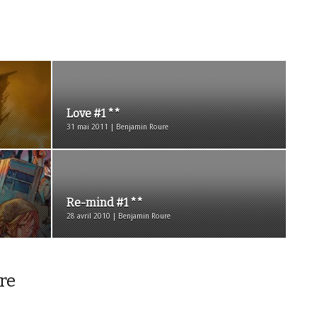
Love #1 **
31 mai 2011 | Benjamin Roure
Re-mind #1 **
28 avril 2010 | Benjamin Roure
re