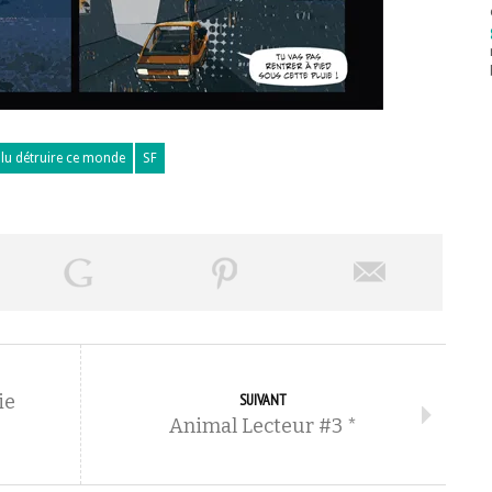
ulu détruire ce monde
SF
ie
SUIVANT
Animal Lecteur #3 *