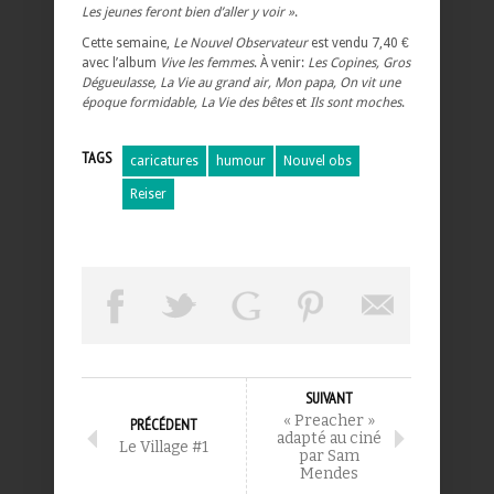
Les jeunes feront bien d’aller y voir »
.
Cette semaine,
Le Nouvel Observateur
est vendu 7,40 €
avec l’album
Vive les femmes
. À venir:
Les Copines, Gros
Dégueulasse, La Vie au grand air, Mon papa, On vit une
époque formidable, La Vie des bêtes
et
Ils sont moches
.
TAGS
caricatures
humour
Nouvel obs
Reiser
SUIVANT
« Preacher »
PRÉCÉDENT
adapté au ciné
Le Village #1
par Sam
Mendes