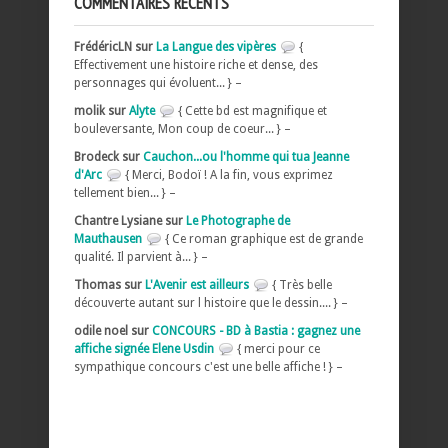
COMMENTAIRES RÉCENTS
FrédéricLN sur
La Langue des vipères
{
Effectivement une histoire riche et dense, des
personnages qui évoluent... } –
molik sur
Alyte
{ Cette bd est magnifique et
bouleversante, Mon coup de coeur... } –
Brodeck sur
Cauchon...ou l'homme qui tua Jeanne
d'Arc
{ Merci, Bodoï ! A la fin, vous exprimez
tellement bien... } –
Chantre Lysiane sur
Le Photographe de
Mauthausen
{ Ce roman graphique est de grande
qualité. Il parvient à... } –
Thomas sur
L'Avenir est ailleurs
{ Très belle
découverte autant sur l histoire que le dessin.... } –
odile noel sur
CONCOURS - BD à Bastia : gagnez une
affiche signée Elene Usdin
{ merci pour ce
sympathique concours c'est une belle affiche ! } –