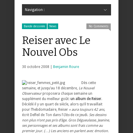
Navigation :
Hide Navigation
Accueil
Critiques
Bande dessinée
Comics
Jeunesse
Mangas
News
Bande dessinée
Comics
Manga
Jeunesse
Magazine
Bande dessinée
Comics
Jeunesse
Mangas
Bande dessinée
News
No Comments
Reiser avec Le
Nouvel Obs
30 octobre 2008 |
Benjamin Roure
Dès cette
semaine, et jusqu’au 18 décembre,
Le Nouvel
Observateur
proposera chaque semaine un
supplément du meilleur goût:
un album de Reiser
.
Décédé il y un quart de siècle, alors qu’il travaillait
pour l’hebdomadaire, Reiser
« aura toujours 42 ans,
écrit Delfeil de Ton dans l’
Obs
de ce jeudi.
Ses dessins
non plus n’ont pas pris d’âge. Gros Dégueulasse, Jeanine,
ses personnages et ses albums sont frais comme au
premier jour. (…) Les anciens en parlent avec émotion.