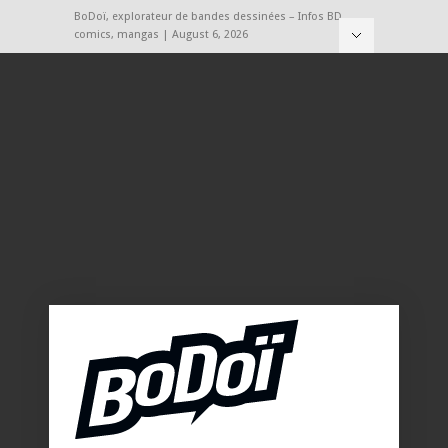
BoDoï, explorateur de bandes dessinées – Infos BD,
comics, mangas | August 6, 2026