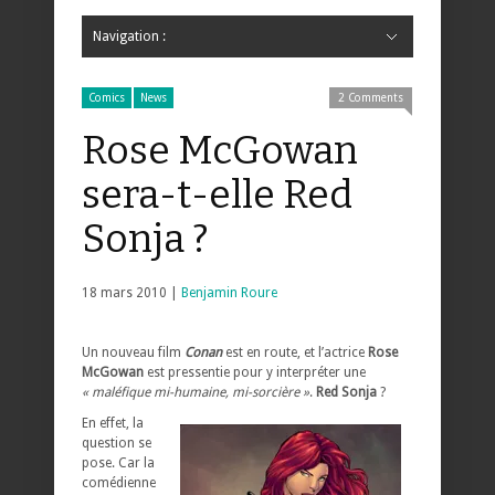
Navigation :
Hide Navigation
Accueil
Critiques
Bande dessinée
Comics
Jeunesse
Mangas
News
Bande dessinée
Comics
Manga
Jeunesse
Magazine
Bande dessinée
Comics
Jeunesse
Mangas
Comics
News
2 Comments
Rose McGowan
sera-t-elle Red
Sonja ?
18 mars 2010 |
Benjamin Roure
Un nouveau film
Conan
est en route, et l’actrice
Rose
McGowan
est pressentie pour y interpréter une
« maléfique mi-humaine, mi-sorcière »
.
Red Sonja
?
En effet, la
question se
pose. Car la
comédienne