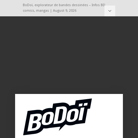
BoDoï, explorateur de bandes dessinées – Infos BD,
comics, mangas | August 9, 2026