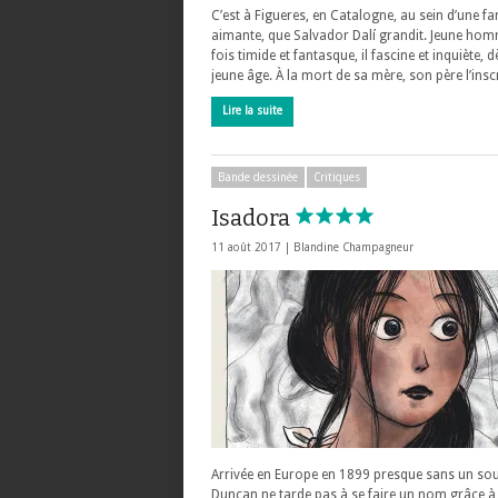
C’est à Figueres, en Catalogne, au sein d’une fa
aimante, que Salvador Dalí grandit. Jeune hom
fois timide et fantasque, il fascine et inquiète, d
jeune âge. À la mort de sa mère, son père l’insc
Lire la suite
Bande dessinée
Critiques
Isadora
11 août 2017 |
Blandine Champagneur
Arrivée en Europe en 1899 presque sans un so
Duncan ne tarde pas à se faire un nom grâce à 