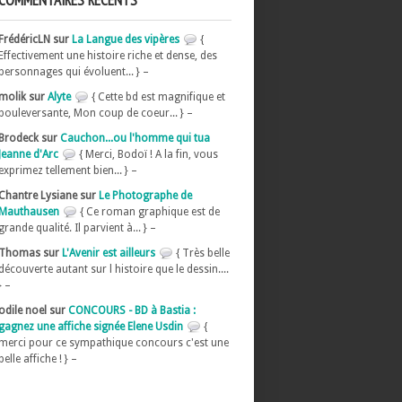
COMMENTAIRES RÉCENTS
FrédéricLN sur
La Langue des vipères
{
Effectivement une histoire riche et dense, des
personnages qui évoluent... } –
molik sur
Alyte
{ Cette bd est magnifique et
bouleversante, Mon coup de coeur... } –
Brodeck sur
Cauchon...ou l'homme qui tua
Jeanne d'Arc
{ Merci, Bodoï ! A la fin, vous
exprimez tellement bien... } –
Chantre Lysiane sur
Le Photographe de
Mauthausen
{ Ce roman graphique est de
grande qualité. Il parvient à... } –
Thomas sur
L'Avenir est ailleurs
{ Très belle
découverte autant sur l histoire que le dessin....
} –
odile noel sur
CONCOURS - BD à Bastia :
gagnez une affiche signée Elene Usdin
{
merci pour ce sympathique concours c'est une
belle affiche ! } –