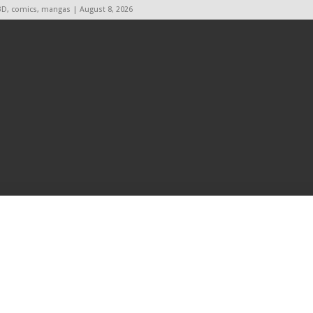
BD, comics, mangas | August 8, 2026