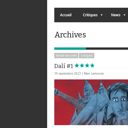
Accueil
Critiques
News
Archives
Bande dessinée
Critiques
Dalí #1
19 septembre 2023 |
Marc Lamonzie