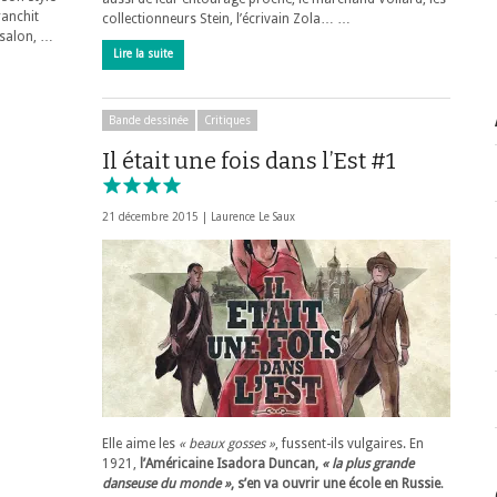
ranchit
collectionneurs Stein, l’écrivain Zola… …
 salon, …
Lire la suite
Bande dessinée
Critiques
Il était une fois dans l’Est #1
21 décembre 2015 |
Laurence Le Saux
Elle aime les
« beaux gosses »
, fussent-ils vulgaires. En
1921,
l’Américaine Isadora Duncan,
« la plus grande
danseuse du monde »
, s’en va ouvrir une école en Russie
.