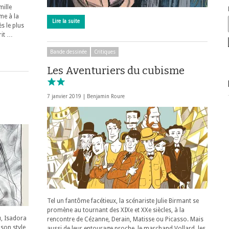
mille
me à la
Lire la suite
ès le plus
rit …
Bande dessinée
Critiques
Les Aventuriers du cubisme
7 janvier 2019 |
Benjamin Roure
Tel un fantôme facétieux, la scénariste Julie Birmant se
promène au tournant des XIXe et XXe siècles, à la
u, Isadora
rencontre de Cézanne, Derain, Matisse ou Picasso. Mais
son style
aussi de leur entourage proche, le marchand Vollard, les