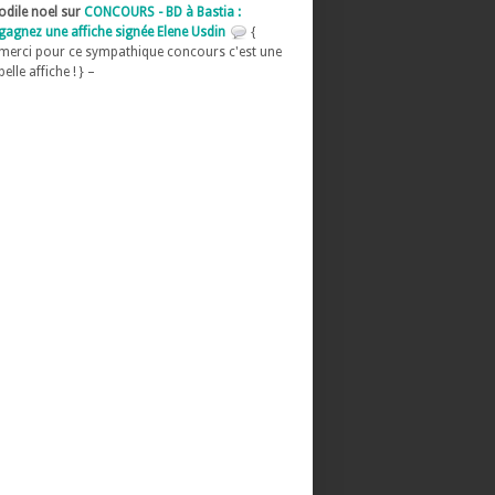
odile noel sur
CONCOURS - BD à Bastia :
gagnez une affiche signée Elene Usdin
{
merci pour ce sympathique concours c'est une
belle affiche ! } –