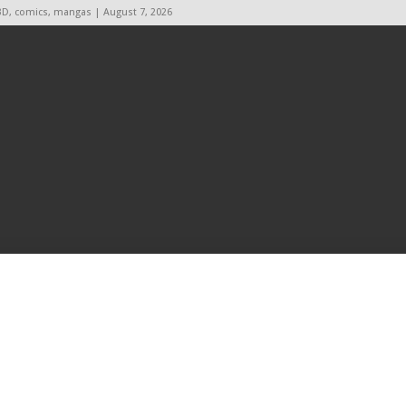
BD, comics, mangas | August 7, 2026