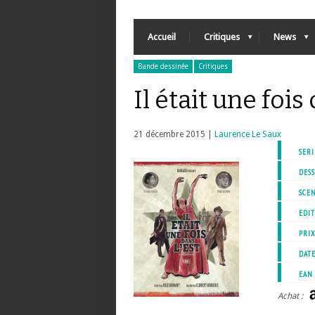
Accueil
Critiques
News
Bande dessinée
Critiques
Il était une fois
21 décembre 2015 |
Laurence Le Saux
SERI
DESS
SCEN
EDIT
PRI
DATE
EAN
Achat :