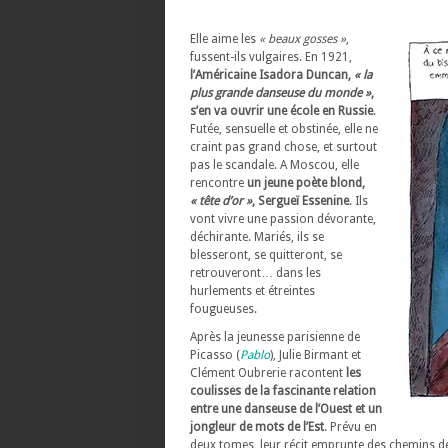
Elle aime les
« beaux gosses »
,
fussent-ils vulgaires. En 1921,
l’Américaine Isadora Duncan,
« la
plus grande danseuse du monde »
,
s’en va ouvrir une école en Russie
.
Futée, sensuelle et obstinée, elle ne
craint pas grand chose, et surtout
pas le scandale. A Moscou, elle
rencontre
un jeune poète blond,
« tête d’or »
, Sergueï Essenine
. Ils
vont vivre une passion dévorante,
déchirante. Mariés, ils se
blesseront, se quitteront, se
retrouveront… dans les
hurlements et étreintes
fougueuses.
Après la jeunesse parisienne de
Picasso (
Pablo
), Julie Birmant et
Clément Oubrerie racontent
les
coulisses de la fascinante relation
entre une danseuse de l’Ouest et un
jongleur de mots de l’Est
. Prévu en
deux tomes, leur récit emprunte des chemins d