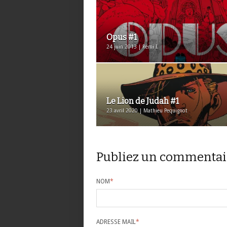
Opus #1
24 juin 2013 | Rémi I.
Le Lion de Judah #1
23 avril 2020 | Mathieu Pequignot
Publiez un commentai
NOM
*
ADRESSE MAIL
*