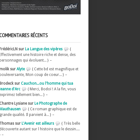
COMMENTAIRES RÉCENTS
FrédéricLN sur
La Langue des vipères
{
Effectivement une histoire riche et dense, des
personnages qui évoluent... } –
molik sur
Alyte
{ Cette bd est magnifique et
bouleversante, Mon coup de coeur... } –
Brodeck sur
Cauchon...ou l'homme qui tua
Jeanne d'Arc
{ Merci, Bodoï ! A la fin, vous
exprimez tellement bien... } –
Chantre Lysiane sur
Le Photographe de
Mauthausen
{ Ce roman graphique est de
grande qualité. Il parvient à... } –
Thomas sur
L'Avenir est ailleurs
{ Très belle
découverte autant sur l histoire que le dessin....
} –