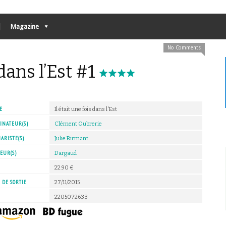
Magazine
No Comments
 dans l’Est #1
E
Il était une fois dans l'Est
INATEUR(S)
Clément Oubrerie
ARISTE(S)
Julie Birmant
EUR(S)
Dargaud
X
22.90 €
 DE SORTIE
27/11/2015
2205072633