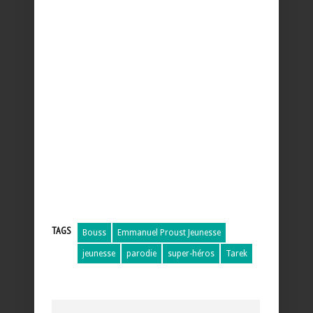
TAGS
Bouss
Emmanuel Proust Jeunesse
jeunesse
parodie
super-héros
Tarek