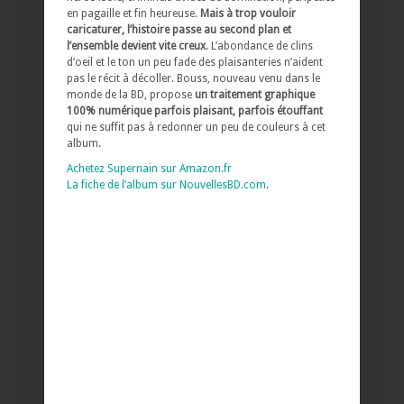
en pagaille et fin heureuse.
Mais à trop vouloir
caricaturer, l’histoire passe au second plan et
l’ensemble devient vite creux
. L’abondance de clins
d’oeil et le ton un peu fade des plaisanteries n’aident
pas le récit à décoller. Bouss, nouveau venu dans le
monde de la BD, propose
un traitement graphique
100% numérique parfois plaisant, parfois étouffant
qui ne suffit pas à redonner un peu de couleurs à cet
album.
Achetez Supernain sur Amazon.fr
La fiche de l’album sur NouvellesBD.com
.