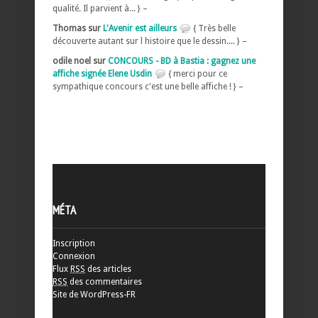
qualité. Il parvient à... } –
Thomas sur
L'Avenir est ailleurs
{ Très belle
découverte autant sur l histoire que le dessin.... } –
odile noel sur
CONCOURS - BD à Bastia : gagnez une
affiche signée Elene Usdin
{ merci pour ce
sympathique concours c'est une belle affiche ! } –
MÉTA
Inscription
Connexion
Flux
RSS
des articles
RSS
des commentaires
Site de WordPress-FR