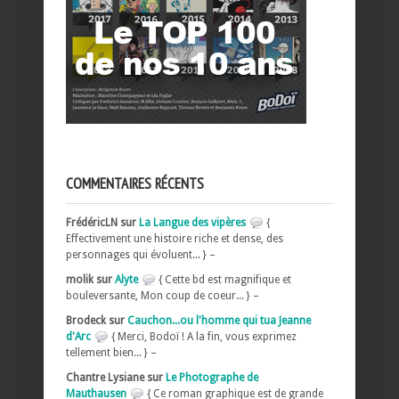
COMMENTAIRES RÉCENTS
FrédéricLN sur
La Langue des vipères
{
Effectivement une histoire riche et dense, des
personnages qui évoluent... } –
molik sur
Alyte
{ Cette bd est magnifique et
bouleversante, Mon coup de coeur... } –
Brodeck sur
Cauchon...ou l'homme qui tua Jeanne
d'Arc
{ Merci, Bodoï ! A la fin, vous exprimez
tellement bien... } –
Chantre Lysiane sur
Le Photographe de
Mauthausen
{ Ce roman graphique est de grande