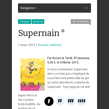
Navigation :
Hide Navigation
Accueil
Critiques
Bande dessinée
Comics
Jeunesse
Mangas
News
Bande dessinée
Comics
Manga
Jeunesse
Magazine
Bande dessinée
Comics
Jeunesse
Mangas
Critiques
Jeunesse
No Comments
Supernain °
1 mars 2010 |
Romain Gallissot
Par Bouss et Tarek. EP Jeunesse,
9,90 €, le 4 février 2010.
Si vous connaissez Superman,
alors ce n’est pas compliqué de
vous faire une petite idée de qui
se cache derrière le costume de
Supernain. Tout oppose cet anti
super-héros à
ses cousins
body-buildés. Au
guidon de sa