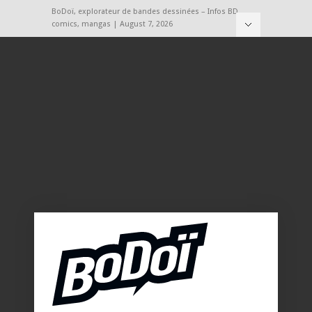
BoDoï, explorateur de bandes dessinées – Infos BD,
comics, mangas | August 7, 2026