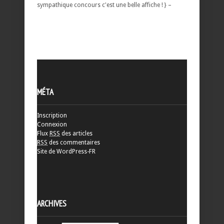
sympathique concours c'est une belle affiche ! } –
MÉTA
Inscription
Connexion
Flux
RSS
des articles
RSS
des commentaires
Site de WordPress-FR
ARCHIVES