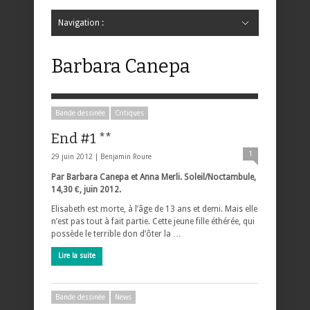
Navigation :
Hide Navigation
Accueil
Critiques
Bande dessinée
Comics
Jeunesse
Mangas
News
Bande dessinée
Comics
Manga
Jeunesse
Magazine
Bande dessinée
Comics
Jeunesse
Mangas
Barbara Canepa
Bande dessinée
Critiques
End #1 **
1
29 juin 2012 |
Benjamin Roure
Par Barbara Canepa et Anna Merli. Soleil/Noctambule,
14,30 €, juin 2012.
Elisabeth est morte, à l’âge de 13 ans et demi. Mais elle
n’est pas tout à fait partie. Cette jeune fille éthérée, qui
possède le terrible don d’ôter la …
Lire la suite
Bande dessinée
News