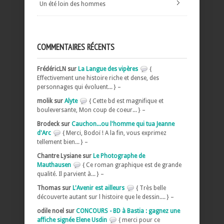
Un été loin des hommes
COMMENTAIRES RÉCENTS
FrédéricLN sur
La Langue des vipères
{
Effectivement une histoire riche et dense, des
personnages qui évoluent... } –
molik sur
Alyte
{ Cette bd est magnifique et
bouleversante, Mon coup de coeur... } –
Brodeck sur
Cauchon...ou l'homme qui tua Jeanne
d'Arc
{ Merci, Bodoï ! A la fin, vous exprimez
tellement bien... } –
Chantre Lysiane sur
Le Photographe de
Mauthausen
{ Ce roman graphique est de grande
qualité. Il parvient à... } –
Thomas sur
L'Avenir est ailleurs
{ Très belle
découverte autant sur l histoire que le dessin.... } –
odile noel sur
CONCOURS - BD à Bastia : gagnez une
affiche signée Elene Usdin
{ merci pour ce