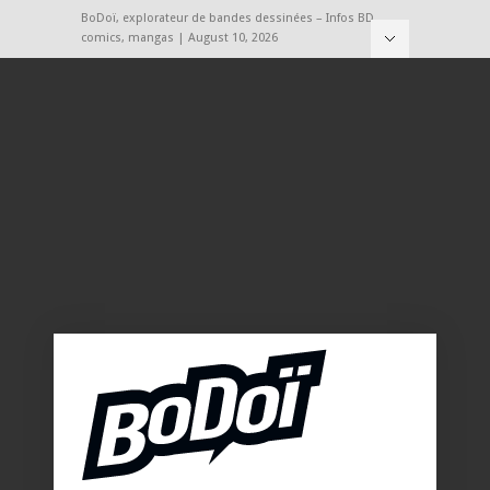
BoDoï, explorateur de bandes dessinées – Infos BD,
comics, mangas | August 10, 2026