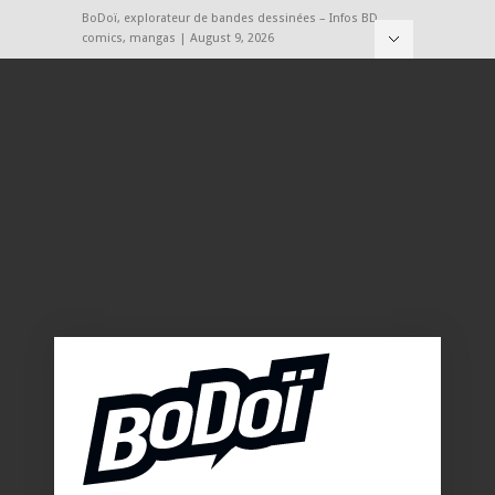
BoDoï, explorateur de bandes dessinées – Infos BD,
comics, mangas | August 9, 2026