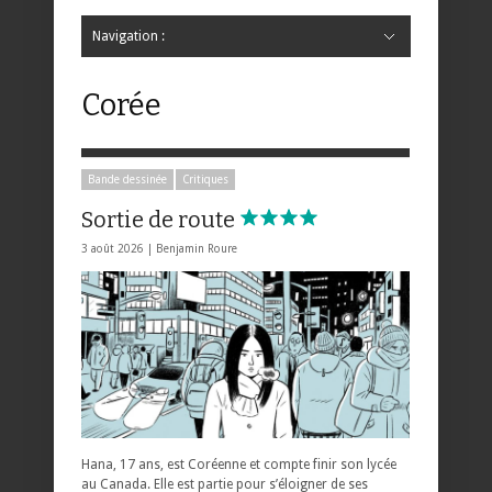
Navigation :
Hide Navigation
Accueil
Critiques
Bande dessinée
Comics
Jeunesse
Mangas
News
Bande dessinée
Comics
Manga
Jeunesse
Magazine
Bande dessinée
Comics
Jeunesse
Mangas
Corée
Bande dessinée
Critiques
Sortie de route
3 août 2026 |
Benjamin Roure
Hana, 17 ans, est Coréenne et compte finir son lycée
au Canada. Elle est partie pour s’éloigner de ses