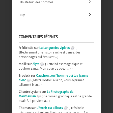
Un été loin des hommes
Euy
COMMENTAIRES RÉCENTS
FrédéricLN sur
La Langue des vipères
{
Effectivement une histoire riche et dense, des
personnages qui évoluent... } –
molik sur
Alyte
{ Cette bd est magnifique et
bouleversante, Mon coup de coeur... } –
Brodeck sur
Cauchon...ou l'homme qui tua Jeanne
d'Arc
{ Merci, Bodoï ! A la fin, vous exprimez
tellement bien... } –
Chantre Lysiane sur
Le Photographe de
Mauthausen
{ Ce roman graphique est de grande
qualité. Il parvient à... } –
Thomas sur
L'Avenir est ailleurs
{ Très belle
découverte autant sur l histoire que le dessin.... } –