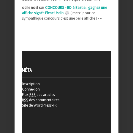
odile noel sur
CONCOURS - BD à Bastia : gagnez une
affiche signée Elene Usdin
{ merci pour ce
sympathique concours c'est une belle affiche ! } –
MÉTA
Inscription
Connexion
Flux
RSS
des articles
RSS
des commentaires
Site de WordPress-FR