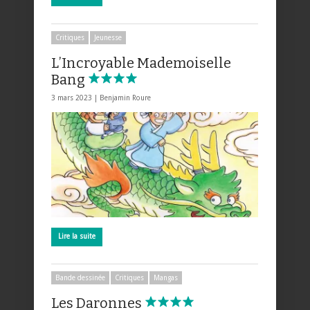
Critiques
Jeunesse
L’Incroyable Mademoiselle
Bang
3 mars 2023 |
Benjamin Roure
Lire la suite
Bande dessinée
Critiques
Mangas
Les Daronnes