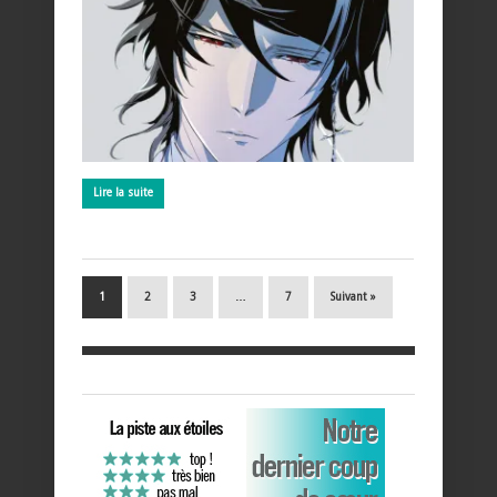
Lire la suite
1
2
3
…
7
Suivant »