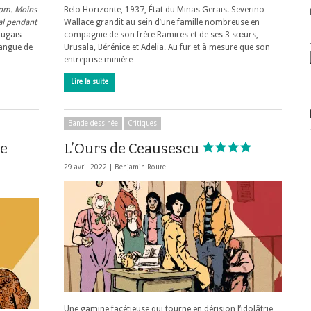
nom. Moins
Belo Horizonte, 1937, État du Minas Gerais. Severino
gal pendant
Wallace grandit au sein d’une famille nombreuse en
tugais
compagnie de son frère Ramires et de ses 3 sœurs,
langue de
Urusala, Bérénice et Adelia. Au fur et à mesure que son
entreprise minière …
Lire la suite
Bande dessinée
Critiques
ne
L’Ours de Ceausescu
29 avril 2022 |
Benjamin Roure
Une gamine facétieuse qui tourne en dérision l’idolâtrie