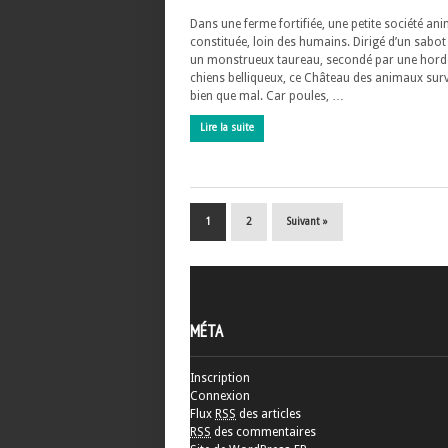
Dans une ferme fortifiée, une petite société ani
constituée, loin des humains. Dirigé d’un sabot
un monstrueux taureau, secondé par une hord
chiens belliqueux, ce Château des animaux surv
bien que mal. Car poules, …
Lire la suite
1
2
Suivant »
MÉTA
Inscription
Connexion
Flux
RSS
des articles
RSS
des commentaires