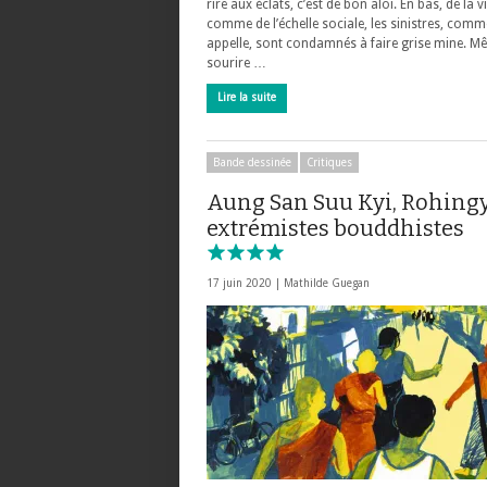
rire aux éclats, c’est de bon aloi. En bas, de la vi
comme de l’échelle sociale, les sinistres, comm
appelle, sont condamnés à faire grise mine. M
sourire …
Lire la suite
Bande dessinée
Critiques
Aung San Suu Kyi, Rohingy
extrémistes bouddhistes
17 juin 2020 |
Mathilde Guegan