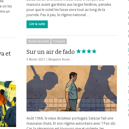
lle
maisons avant-gardistes aux larges fenêtres, pensées
e on les
pour que le soleil les fasse vivre tout au long de la
ême un
journée. Peu à peu, le régime national …
Lire la suite
Bande dessinée
Critiques
Sur un air de fado
a et
5 février 2021 |
Benjamin Roure
Août 1968, le vieux dictateur portugais Salazar fait une
mauvaise chute. Et son régime autoritaire avec ? Pas sûr.
Car la répression est toujours vive et violente, les