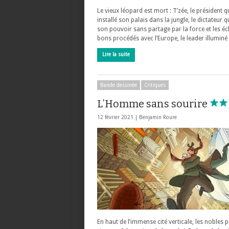
Le vieux léopard est mort : T’zée, le président q
installé son palais dans la jungle, le dictateur q
son pouvoir sans partage par la force et les é
bons procédés avec l’Europe, le leader illumin
Lire la suite
Bande dessinée
Critiques
L’Homme sans sourire
12 février 2021 |
Benjamin Roure
En haut de l’immense cité verticale, les nobles 