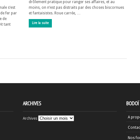
drôlement pratique pour ranger ses affaires, et au
male s’est
moins, on n’est pas distraits par des choses biscornues
 de fer par
et fantaisistes. Roue carrée, …
e de
Lire la suite
it tant
ARCHIVES
BODOÏ
A prop
Archives
Contac
Nos fo