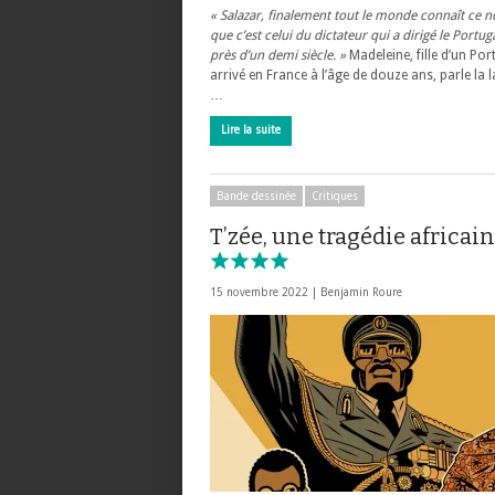
« Salazar, finalement tout le monde connaît ce 
que c’est celui du dictateur qui a dirigé le Portu
près d’un demi siècle. »
Madeleine, fille d’un Por
arrivé en France à l’âge de douze ans, parle la 
…
Lire la suite
Bande dessinée
Critiques
T’zée, une tragédie africai
15 novembre 2022 |
Benjamin Roure