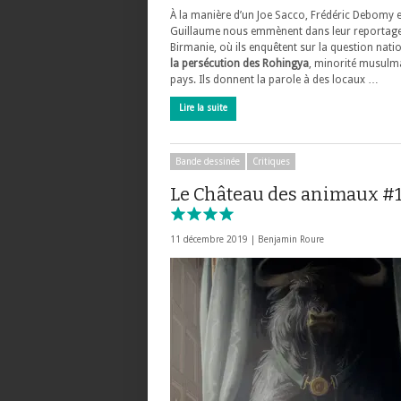
À la manière d’un Joe Sacco, Frédéric Debomy e
Guillaume nous emmènent dans leur reportage
Birmanie, où ils enquêtent sur la question natio
la persécution des Rohingya
, minorité musulm
pays. Ils donnent la parole à des locaux …
Lire la suite
Bande dessinée
Critiques
Le Château des animaux #
11 décembre 2019 |
Benjamin Roure