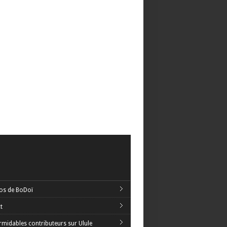
os de BoDoï
t
rmidables contributeurs sur Ulule