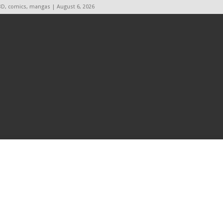
BD, comics, mangas | August 6, 2026