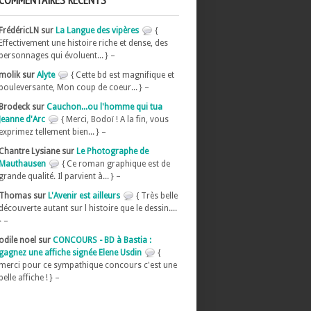
COMMENTAIRES RÉCENTS
FrédéricLN sur
La Langue des vipères
{
Effectivement une histoire riche et dense, des
personnages qui évoluent... } –
molik sur
Alyte
{ Cette bd est magnifique et
bouleversante, Mon coup de coeur... } –
Brodeck sur
Cauchon...ou l'homme qui tua
Jeanne d'Arc
{ Merci, Bodoï ! A la fin, vous
exprimez tellement bien... } –
Chantre Lysiane sur
Le Photographe de
Mauthausen
{ Ce roman graphique est de
grande qualité. Il parvient à... } –
Thomas sur
L'Avenir est ailleurs
{ Très belle
découverte autant sur l histoire que le dessin....
} –
odile noel sur
CONCOURS - BD à Bastia :
gagnez une affiche signée Elene Usdin
{
merci pour ce sympathique concours c'est une
belle affiche ! } –