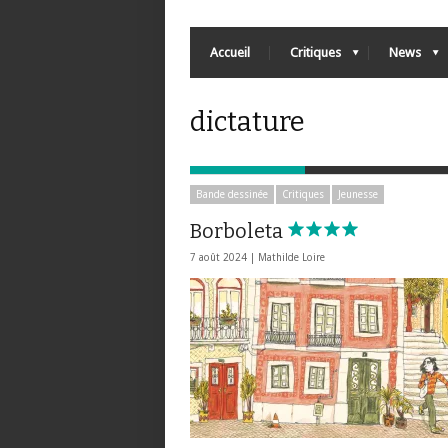
Accueil
Critiques
News
dictature
Bande dessinée
Critiques
Jeunesse
Borboleta
7 août 2024 |
Mathilde Loire