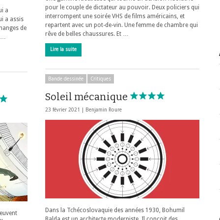
pour le couple de dictateur au pouvoir. Deux policiers qui
ui a
interrompent une soirée VHS de films américains, et
ui a assis
repartent avec un pot-de-vin. Une femme de chambre qui
changes de
rêve de belles chaussures. Et …
é …
Lire la suite
Bande dessinée
Critiques
Soleil mécanique
23 février 2021 |
Benjamin Roure
Dans la Tchécoslovaquie des années 1930, Bohumil
peuvent
Balda est un architecte moderniste. Il conçoit des