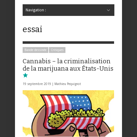
Navigation :
Hide Navigation
Accueil
Critiques
Bande dessinée
Comics
Jeunesse
Mangas
News
Bande dessinée
Comics
Manga
Jeunesse
Magazine
Bande dessinée
Comics
Jeunesse
Mangas
essai
Bande dessinée
Critiques
Cannabis – la criminalisation
de la marijuana aux États-Unis
19 septembre 2019 |
Mathieu Pequignot