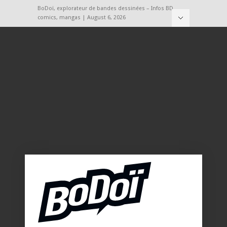
BoDoï, explorateur de bandes dessinées – Infos BD,
comics, mangas | August 6, 2026