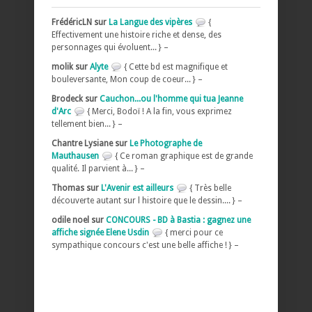
FrédéricLN sur
La Langue des vipères
{
Effectivement une histoire riche et dense, des
personnages qui évoluent... } –
molik sur
Alyte
{ Cette bd est magnifique et
bouleversante, Mon coup de coeur... } –
Brodeck sur
Cauchon...ou l'homme qui tua Jeanne
d'Arc
{ Merci, Bodoï ! A la fin, vous exprimez
tellement bien... } –
Chantre Lysiane sur
Le Photographe de
Mauthausen
{ Ce roman graphique est de grande
qualité. Il parvient à... } –
Thomas sur
L'Avenir est ailleurs
{ Très belle
découverte autant sur l histoire que le dessin.... } –
odile noel sur
CONCOURS - BD à Bastia : gagnez une
affiche signée Elene Usdin
{ merci pour ce
sympathique concours c'est une belle affiche ! } –