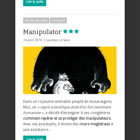
Lire la suite
Bande dessinée
Critiques
Manipulator
14 avril 2016 |
Laurence Le Saux
Dans un royaume animalier peuplé de musaraignes,
Muz, un
« esprit scientifique doté d’un fort sentiment
humaniste »
, a décidé d’enseigner à ses congénères
comment repérer et se protéger des manipulateurs
.
Avec ses assistants, il donne des
cours magistraux
à
une assistance …
Lire la suite