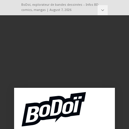
BoDoï, explorateur de bandes dessinées – Infos BD,
comics, mangas | August 7, 2026