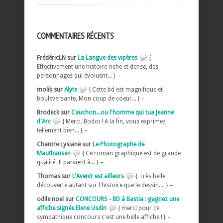
COMMENTAIRES RÉCENTS
FrédéricLN sur
La Langue des vipères
{
Effectivement une histoire riche et dense, des
personnages qui évoluent... } –
molik sur
Alyte
{ Cette bd est magnifique et
bouleversante, Mon coup de coeur... } –
Brodeck sur
Cauchon...ou l'homme qui tua Jeanne
d'Arc
{ Merci, Bodoï ! A la fin, vous exprimez
tellement bien... } –
Chantre Lysiane sur
Le Photographe de
Mauthausen
{ Ce roman graphique est de grande
qualité. Il parvient à... } –
Thomas sur
L'Avenir est ailleurs
{ Très belle
découverte autant sur l histoire que le dessin.... } –
odile noel sur
CONCOURS - BD à Bastia : gagnez une
affiche signée Elene Usdin
{ merci pour ce
sympathique concours c'est une belle affiche ! } –