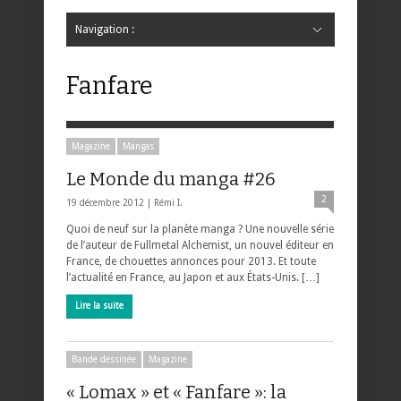
Navigation :
Hide Navigation
Accueil
Critiques
Bande dessinée
Comics
Jeunesse
Mangas
News
Bande dessinée
Comics
Manga
Jeunesse
Magazine
Bande dessinée
Comics
Jeunesse
Mangas
Fanfare
Magazine
Mangas
Le Monde du manga #26
2
19 décembre 2012 |
Rémi I.
Quoi de neuf sur la planète manga ? Une nouvelle série
de l’auteur de Fullmetal Alchemist, un nouvel éditeur en
France, de chouettes annonces pour 2013. Et toute
l’actualité en France, au Japon et aux États-Unis. […]
Lire la suite
Bande dessinée
Magazine
« Lomax » et « Fanfare »: la