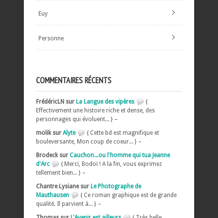
Euy
Personne
COMMENTAIRES RÉCENTS
FrédéricLN sur
La Langue des vipères
{
Effectivement une histoire riche et dense, des
personnages qui évoluent... } –
molik sur
Alyte
{ Cette bd est magnifique et
bouleversante, Mon coup de coeur... } –
Brodeck sur
Cauchon...ou l'homme qui tua Jeanne
d'Arc
{ Merci, Bodoï ! A la fin, vous exprimez
tellement bien... } –
Chantre Lysiane sur
Le Photographe de
Mauthausen
{ Ce roman graphique est de grande
qualité. Il parvient à... } –
Thomas sur
L'Avenir est ailleurs
{ Très belle