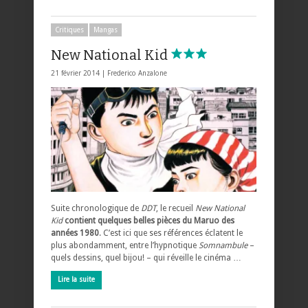
Critiques
Mangas
New National Kid
21 février 2014 |
Frederico Anzalone
Suite chronologique de
DDT
, le recueil
New National
Kid
contient quelques belles pièces du Maruo des
années 1980
. C’est ici que ses références éclatent le
plus abondamment, entre l’hypnotique
Somnambule
–
quels dessins, quel bijou! – qui réveille le cinéma …
Lire la suite