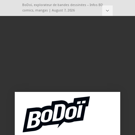
BoDoï, explorateur de bandes dessinées – Infos BD,
comics, mangas | August 7, 2026