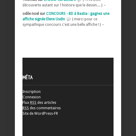
découverte autant sur l histoire que le dessin.... } –
odile noel sur
CONCOURS - BD à Bastia : gagnez une
affiche signée Elene Usdin
{ merci pour ce
sympathique concours c'est une belle affiche ! } –
MÉTA
Inscription
Connexion
Flux
RSS
des articles
RSS
des commentaires
Site de WordPress-FR