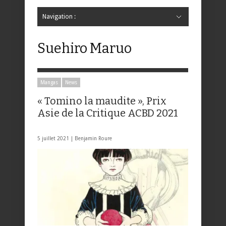
Navigation :
Hide Navigation
Accueil
Critiques
Bande dessinée
Comics
Jeunesse
Mangas
News
Bande dessinée
Comics
Manga
Jeunesse
Magazine
Bande dessinée
Comics
Jeunesse
Mangas
Suehiro Maruo
Mangas
News
« Tomino la maudite », Prix
Asie de la Critique ACBD 2021
5 juillet 2021 |
Benjamin Roure