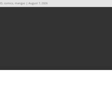
BD, comics, mangas | August 7, 2026