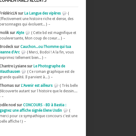
COMMENTAIRES RÉCENTS
FrédéricLN sur
La Langue des vipères
{
Effectivement une histoire riche et dense, des
personnages qui évoluent... } –
molik sur
Alyte
{ Cette bd est magnifique et
bouleversante, Mon coup de coeur... } –
Brodeck sur
Cauchon...ou l'homme qui tua
Jeanne d'Arc
{ Merci, Bodoï ! A la fin, vous
exprimez tellement bien... } –
Chantre Lysiane sur
Le Photographe de
Mauthausen
{ Ce roman graphique est de
grande qualité. Il parvient à... } –
Thomas sur
L'Avenir est ailleurs
{ Très belle
découverte autant sur l histoire que le dessin....
} –
odile noel sur
CONCOURS - BD à Bastia :
gagnez une affiche signée Elene Usdin
{
merci pour ce sympathique concours c'est une
belle affiche ! } –