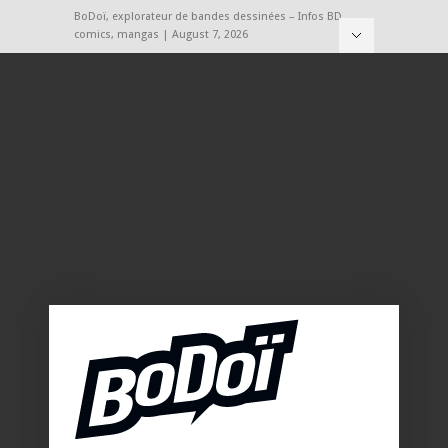
BoDoï, explorateur de bandes dessinées – Infos BD,
comics, mangas | August 7, 2026