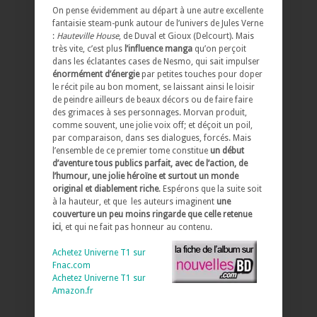
On pense évidemment au départ à une autre excellente
fantaisie steam-punk autour de l’univers de Jules Verne
:
Hauteville House
, de Duval et Gioux (Delcourt). Mais
très vite, c’est plus
l’influence manga
qu’on perçoit
dans les éclatantes cases de Nesmo, qui sait impulser
énormément d’énergie
par petites touches pour doper
le récit pile au bon moment, se laissant ainsi le loisir
de peindre ailleurs de beaux décors ou de faire faire
des grimaces à ses personnages. Morvan produit,
comme souvent, une jolie voix off; et déçoit un poil,
par comparaison, dans ses dialogues, forcés. Mais
l’ensemble de ce premier tome constitue
un début
d’aventure tous publics parfait, avec de l’action, de
l’humour, une jolie héroïne et surtout un monde
original et diablement riche
. Espérons que la suite soit
à la hauteur, et que les auteurs imaginent
une
couverture un peu moins ringarde que celle retenue
ici
, et qui ne fait pas honneur au contenu.
Achetez Univerne T1 sur
Fnac.com
Achetez Univerne T1 sur
Amazon.fr