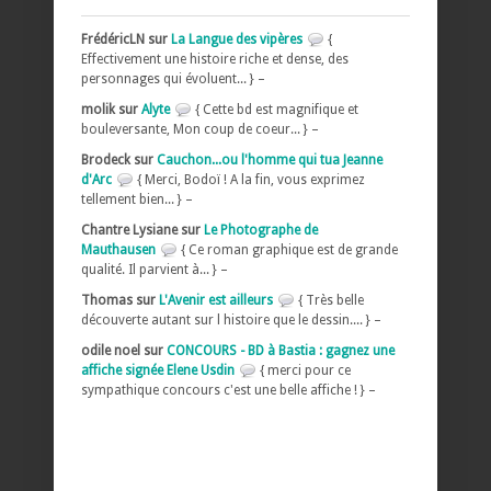
FrédéricLN sur
La Langue des vipères
{
Effectivement une histoire riche et dense, des
personnages qui évoluent... } –
molik sur
Alyte
{ Cette bd est magnifique et
bouleversante, Mon coup de coeur... } –
Brodeck sur
Cauchon...ou l'homme qui tua Jeanne
d'Arc
{ Merci, Bodoï ! A la fin, vous exprimez
tellement bien... } –
Chantre Lysiane sur
Le Photographe de
Mauthausen
{ Ce roman graphique est de grande
qualité. Il parvient à... } –
Thomas sur
L'Avenir est ailleurs
{ Très belle
découverte autant sur l histoire que le dessin.... } –
odile noel sur
CONCOURS - BD à Bastia : gagnez une
affiche signée Elene Usdin
{ merci pour ce
sympathique concours c'est une belle affiche ! } –