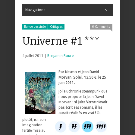
Navigation :
Hide Navigation
Accueil
Critiques
Bande dessinée
Comics
Jeunesse
Mangas
News
Bande dessinée
Comics
Manga
Jeunesse
Magazine
Bande dessinée
Comics
Jeunesse
Mangas
Bande dessinée
Critiques
6 Comments
Univerne #1 ***
4 juillet 2011 |
Benjamin Roure
Par Nesmo et Jean David
Morvan. Soleil, 13,50 €, le 25
juin 2011.
Jolie uchronie steampunk que
nous propose là Jean David
Morvan :
si Jules Verne n’avait
pas écrit ses romans, il les
aurait réalisés en vrai !
Ou
plutôt, ici, son
imagination
fertile mise au