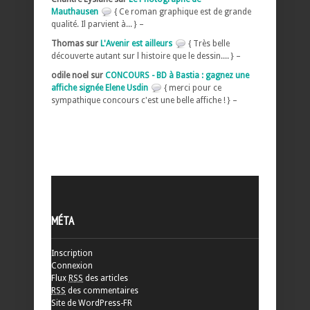
Mauthausen
{ Ce roman graphique est de grande
qualité. Il parvient à... } –
Thomas sur
L'Avenir est ailleurs
{ Très belle
découverte autant sur l histoire que le dessin.... } –
odile noel sur
CONCOURS - BD à Bastia : gagnez une
affiche signée Elene Usdin
{ merci pour ce
sympathique concours c'est une belle affiche ! } –
MÉTA
Inscription
Connexion
Flux
RSS
des articles
RSS
des commentaires
Site de WordPress-FR