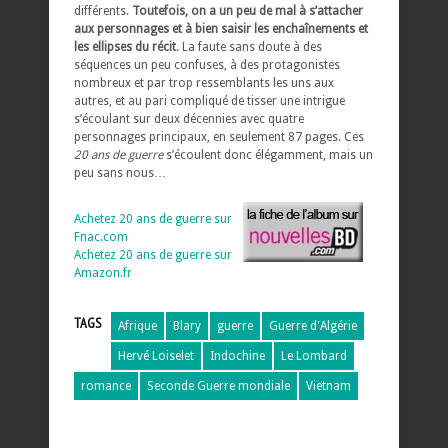
différents.
Toutefois, on a un peu de mal à s’attacher
aux personnages et à bien saisir les enchaînements et
les ellipses du récit
. La faute sans doute à des
séquences un peu confuses, à des protagonistes
nombreux et par trop ressemblants les uns aux
autres, et au pari compliqué de tisser une intrigue
s’écoulant sur deux décennies avec quatre
personnages principaux, en seulement 87 pages. Ces
20 ans de guerre
s’écoulent donc élégamment, mais un
peu sans nous…
Achetez 20 ans de guerre sur
Fnac.com
Achetez 20 ans de guerre sur
Amazon.fr
TAGS
Afrique
Blary
guerre
Guerre d'Algérie
Hervé Loiselet
Indochine
Le Lombard
romance
Seconde Guerre mondiale
Vietnam