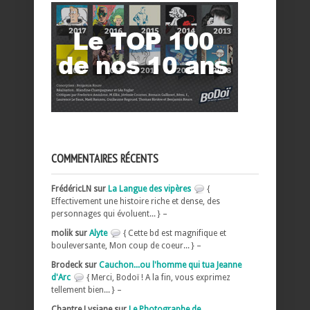
COMMENTAIRES RÉCENTS
FrédéricLN sur
La Langue des vipères
{
Effectivement une histoire riche et dense, des
personnages qui évoluent... } –
molik sur
Alyte
{ Cette bd est magnifique et
bouleversante, Mon coup de coeur... } –
Brodeck sur
Cauchon...ou l'homme qui tua Jeanne
d'Arc
{ Merci, Bodoï ! A la fin, vous exprimez
tellement bien... } –
Chantre Lysiane sur
Le Photographe de