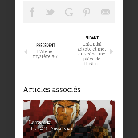
SUIVANT
Enki Bilal
PRÉCÉDENT
adapte et met
L'Atelier
en scène une
mystère #61
pièce de
théâtre
Articles associés
Laowai #1
19 juin 2017 | Marc Lamonzie