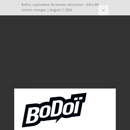
BoDoï, explorateur de bandes dessinées – Infos BD,
comics, mangas | August 7, 2026