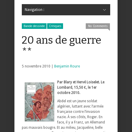
Navigation :
Hide Navigation
Accueil
Critiques
Bande dessinée
Comics
Jeunesse
Mangas
News
Bande dessinée
Comics
Manga
Jeunesse
Magazine
Bande dessinée
Comics
Jeunesse
Mangas
Bande dessinée
Critiques
No Comments
20 ans de guerre
**
5 novembre 2010 |
Benjamin Roure
Par Blary et Hervé Loiselet. Le
Lombard, 15,50 €, le 1er
octobre 2010.
Abdel est un jeune soldat
algérien, luttant avec l’armée
française contre l’invasion
nazie. À ses côtés, Roger. En
face, il y a Franz, un Allemand
pas mauvais bougre. Et au milieu, Jacqueline, belle