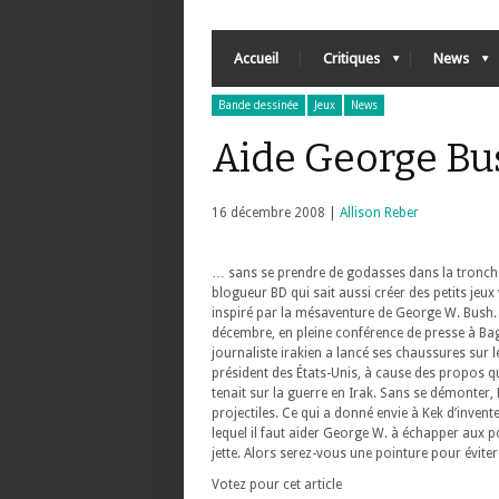
Accueil
Critiques
News
Bande dessinée
Jeux
News
Aide George Bus
16 décembre 2008 |
Allison Reber
… sans se prendre de godasses dans la tronch
blogueur BD qui sait aussi créer des petits jeux 
inspiré par la mésaventure de George W. Bush
décembre, en pleine conférence de presse à Ba
journaliste irakien a lancé ses chaussures sur le
président des États-Unis, à cause des propos q
tenait sur la guerre en Irak. Sans se démonter, 
projectiles. Ce qui a donné envie à Kek d’invent
lequel il faut aider George W. à échapper aux 
jette. Alors serez-vous une pointure pour éviter
Votez pour cet article