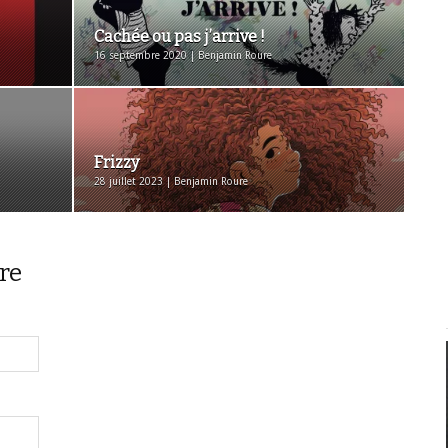
Cachée ou pas j’arrive !
16 septembre 2020 | Benjamin Roure
Frizzy
28 juillet 2023 | Benjamin Roure
re