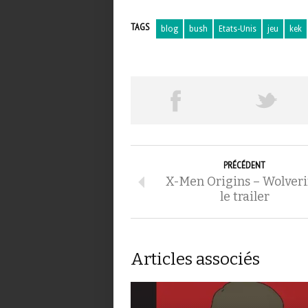
TAGS
blog
bush
Etats-Unis
jeu
kek
PRÉCÉDENT
X-Men Origins – Wolveri
le trailer
Articles associés