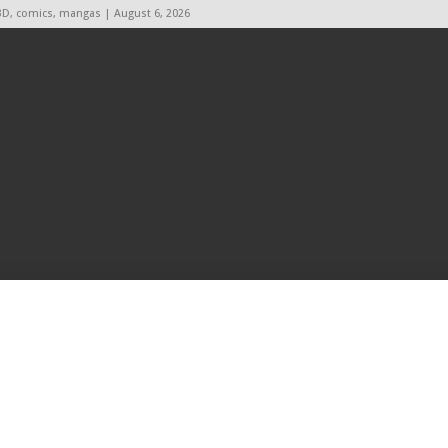
BD, comics, mangas | August 6, 2026