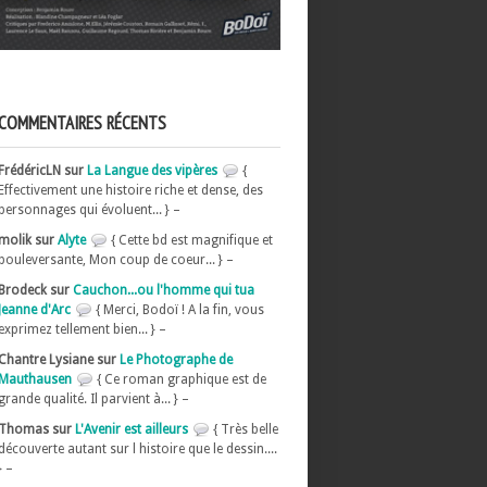
COMMENTAIRES RÉCENTS
FrédéricLN sur
La Langue des vipères
{
Effectivement une histoire riche et dense, des
personnages qui évoluent... } –
molik sur
Alyte
{ Cette bd est magnifique et
bouleversante, Mon coup de coeur... } –
Brodeck sur
Cauchon...ou l'homme qui tua
Jeanne d'Arc
{ Merci, Bodoï ! A la fin, vous
exprimez tellement bien... } –
Chantre Lysiane sur
Le Photographe de
Mauthausen
{ Ce roman graphique est de
grande qualité. Il parvient à... } –
Thomas sur
L'Avenir est ailleurs
{ Très belle
découverte autant sur l histoire que le dessin....
} –