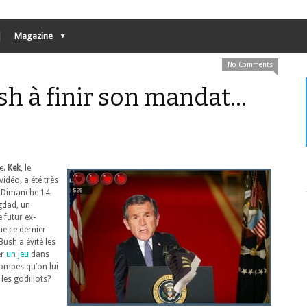
Magazine
No Comments
h à finir son mandat…
e.
Kek
, le
vidéo, a été très
. Dimanche 14
gdad, un
 futur ex-
ue ce dernier
Bush a évité les
er
un jeu
dans
pompes qu’on lui
 les godillots?