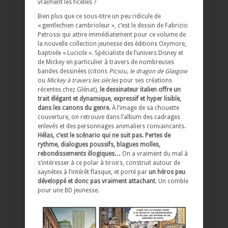
vraiment les ficelles ?
Bien plus que ce sous-titre un peu ridicule de
« gentlechien cambrioleur », c’est le dessin de Fabrizio
Petrossi qui attire immédiatement pour ce volume de
la nouvelle collection jeunesse des éditions Oxymore,
baptisée « Luciole ». Spécialiste de l’univers Disney et
de Mickey en particulier à travers de nombreuses
bandes dessinées (citons
Picsou, le dragon de Glasgow
ou
Mickey à travers les siècles
pour ses créations
récentes chez Glénat),
le dessinateur italien offre un
trait élégant et dynamique, expressif et hyper lisible,
dans les canons du genre.
À l’image de sa chouette
couverture, on retrouve dans l’album des cadrages
enlevés et des personnages animaliers convaincants.
Hélas, c’est le scénario qui ne suit pas. Pertes de
rythme, dialogues poussifs, blagues molles,
rebondissements illogiques…
On a vraiment du mal à
s’intéresser à ce polar à tiroirs, construit autour de
saynètes à l’intérêt flasque, et porté par
un héros peu
développé et donc pas vraiment attachant
. Un comble
pour une BD jeunesse.