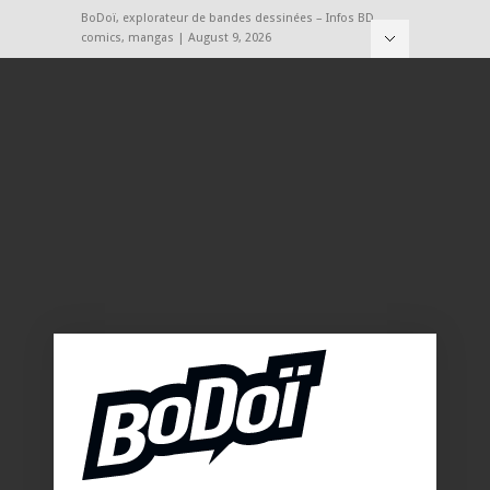
BoDoï, explorateur de bandes dessinées – Infos BD,
comics, mangas | August 9, 2026