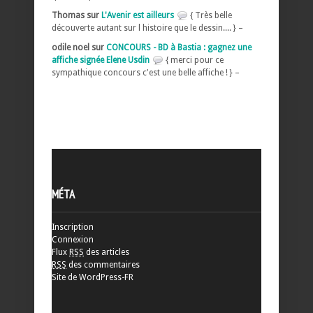
Thomas sur
L'Avenir est ailleurs
{ Très belle
découverte autant sur l histoire que le dessin.... } –
odile noel sur
CONCOURS - BD à Bastia : gagnez une
affiche signée Elene Usdin
{ merci pour ce
sympathique concours c'est une belle affiche ! } –
MÉTA
Inscription
Connexion
Flux
RSS
des articles
RSS
des commentaires
Site de WordPress-FR