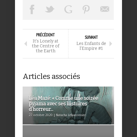
PRÉCÉDENT
SUIVANT
It’s Lonely at
Les Enfants de
the Centre of
l’Empire #1
the Earth
Articles associés
Léa Mazé: « Comme une soirée
pyjama avec ses histoires
d’horreur...
27 octobre 2020 | Natacha Lefauconnier