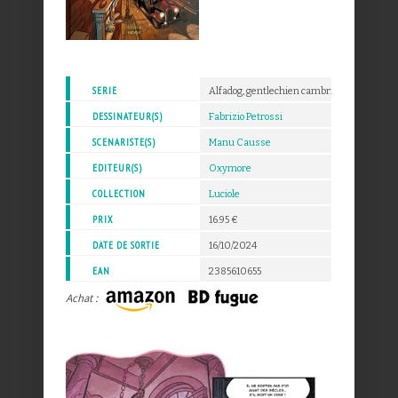
SERIE
Alfadog, gentlechien cambrioleur
DESSINATEUR(S)
Fabrizio Petrossi
SCENARISTE(S)
Manu Causse
EDITEUR(S)
Oxymore
COLLECTION
Luciole
PRIX
16.95 €
DATE DE SORTIE
16/10/2024
EAN
2385610655
Achat :