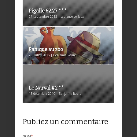
Pigalle 62.27 ***
27 septembre 2012 | Laurence Le Saux
Panique au zoo
23 juillet 2018 | Benjamin Roure
Le Narval #2 **
13 décembre 2010 | Benjamin Roure
Publiez un commentaire
NOM
*