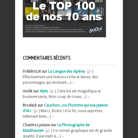
COMMENTAIRES RÉCENTS
FrédéricLN sur
La Langue des vipères
{
Effectivement une histoire riche et dense, des
personnages qui évoluent... } –
molik sur
Alyte
{ Cette bd est magnifique et
bouleversante, Mon coup de coeur... } –
Brodeck sur
Cauchon...ou l'homme qui tua Jeanne
d'Arc
{ Merci, Bodoï ! A la fin, vous exprimez
tellement bien... } –
Chantre Lysiane sur
Le Photographe de
Mauthausen
{ Ce roman graphique est de grande
qualité. Il parvient à... } –