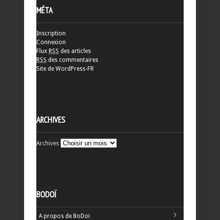
MÉTA
Inscription
Connexion
Flux
RSS
des articles
RSS
des commentaires
Site de WordPress-FR
ARCHIVES
Archives
BODOÏ
A propos de BoDoï