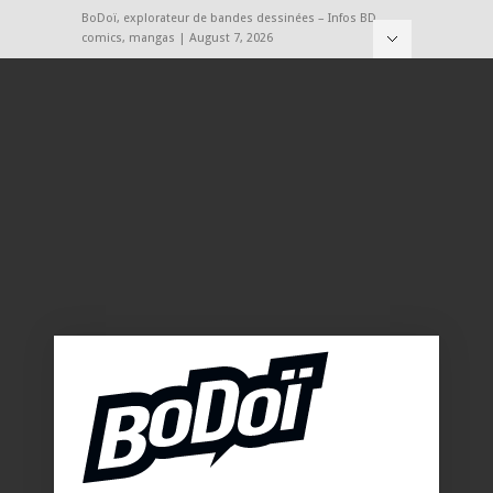
BoDoï, explorateur de bandes dessinées – Infos BD,
comics, mangas | August 7, 2026