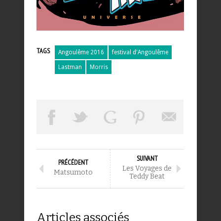
TAGS
Angoulême 2016
festival d'Angoulême
Lastman
Morris
SUIVANT
PRÉCÉDENT
Les Voyages de
Matsumoto
Teddy Beat
Articles associés