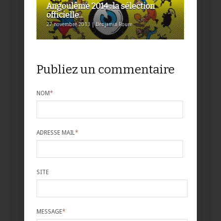
Angoulême 2014 : la sélection
officielle...
27 novembre 2013 | Benjamin Roure
Publiez un commentaire
NOM
*
ADRESSE MAIL
*
SITE
MESSAGE
*