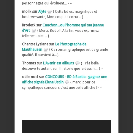
personnages qui évoluent... } –
molik sur
Alyte
{ Cette bd est magnifique et
bouleversante, Mon coup de coeur... } –
Brodeck sur
Cauchon...ou l'homme qui tua Jeanne
d'Arc
{ Merci, Bodoï ! A la fin, vous exprimez
tellement bien... } –
Chantre Lysiane sur
Le Photographe de
Mauthausen
{ Ce roman graphique est de grande
qualité. Il parvient à... } –
Thomas sur
L'Avenir est ailleurs
{ Très belle
découverte autant sur l histoire que le dessin.... } –
odile noel sur
CONCOURS - BD à Bastia : gagnez une
affiche signée Elene Usdin
{ merci pour ce
sympathique concours c'est une belle affiche ! } –