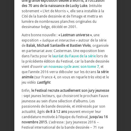
une grande exposition dédiée à Morris, à l’occasion
des 70 ans de la naissance de Lucky Luke
. Intitulée
sobrement « L’Art de Morris », elle sera installée à la
Cité de la bande dessinée et de l’image et mettra en
lumière de nombreuses planches originales du
dessinateur belge, décédé en 2001.
Autre bonne nouvelle :
« Lastman universe »
, une
exposition
« ludique et interactive »
autour de la série
de
Balak, Michaël Sanlaville et Bastien Vivès
, organisée
en partenariat avec Casterman. Une exposition bien
dans l’actu pour le
lauréat du Fauve de la série
lors de
la précédente édition du Festival, car la bande dessinée
vient d’ouvrir
un nouveau cycle avec son tome 7
, et
que l’année 2016 verra débouler sur les écrans
la série
animée
(sur France 4, on vous en reparle très vite) et le
jeu vidéo
Lastfight
.
Enfin,
le Festival recrute actuellement son jury jeunesse
: sept jeunes lecteurs, qui choisiront le prochain Fauve
jeunesse au sein d’une sélection d’albums. Les
passionnés de bande dessinée, et intéressés par son
actualité, âgés
de 8 à 12 ans
peuvent envoyer leur
candidature motivée à l’équipe du festival,
jusqu’au 16
novembre 2015
. L’adresse : Jury Jeunesse 2016 –
Festival international de la bande dessinée – 71 rue