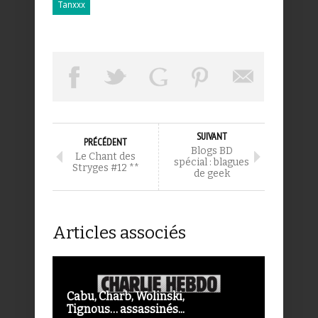
Tanxxx
SUIVANT
PRÉCÉDENT
Blogs BD
Le Chant des
spécial : blagues
Stryges #12 **
de geek
Articles associés
Cabu, Charb, Wolinski,
Tignous… assassinés...