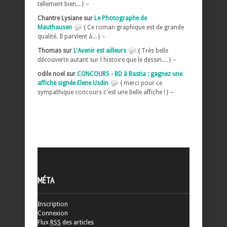
tellement bien... } –
Chantre Lysiane sur
Le Photographe de
Mauthausen
{ Ce roman graphique est de grande
qualité. Il parvient à... } –
Thomas sur
L'Avenir est ailleurs
{ Très belle
découverte autant sur l histoire que le dessin.... } –
odile noel sur
CONCOURS - BD à Bastia : gagnez une
affiche signée Elene Usdin
{ merci pour ce
sympathique concours c'est une belle affiche ! } –
MÉTA
Inscription
Connexion
Flux
RSS
des articles