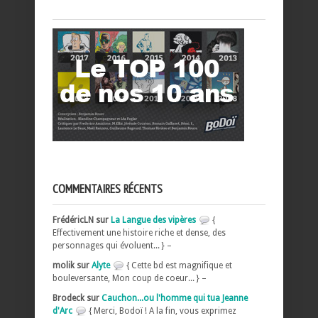
COMMENTAIRES RÉCENTS
FrédéricLN sur
La Langue des vipères
{
Effectivement une histoire riche et dense, des
personnages qui évoluent... } –
molik sur
Alyte
{ Cette bd est magnifique et
bouleversante, Mon coup de coeur... } –
Brodeck sur
Cauchon...ou l'homme qui tua Jeanne
d'Arc
{ Merci, Bodoï ! A la fin, vous exprimez