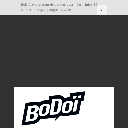
BoDoï, explorateur de bandes dessinées – Infos BD,
comics, mangas | August 7, 2026