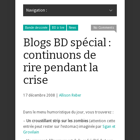
Navigation :
Hide Navigation
Accueil
Critiques
Bande dessinée
Comics
Jeunesse
Mangas
News
Bande dessinée
Comics
Manga
Jeunesse
Magazine
Bande dessinée
Comics
Jeunesse
Mangas
Bande dessinée
BD à lire
News
No Comments
Blogs BD spécial :
continuons de
rire pendant la
crise
17 décembre 2008 |
Allison Reber
Dans le menu humoristique du jour, vous trouverez :
–
Un croustillant strip sur les zombies
(attention cette
entrée peut rester sur l’estomac) imaginée par
Sgan et
Grovilain