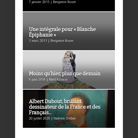
7 janvier 2015 | Benjamin Roure
Une intégrale pour « Blanche
Épiphanie »
3 mars 2011 | Benjamin Roure
Moins qu’hier, plus que demain
8 juin 2018 | Maël Rannou
Albert Dubout, brillant
dessinateur de la France et des
Français...
20 juillet 2020 | Hadrien Chidiac