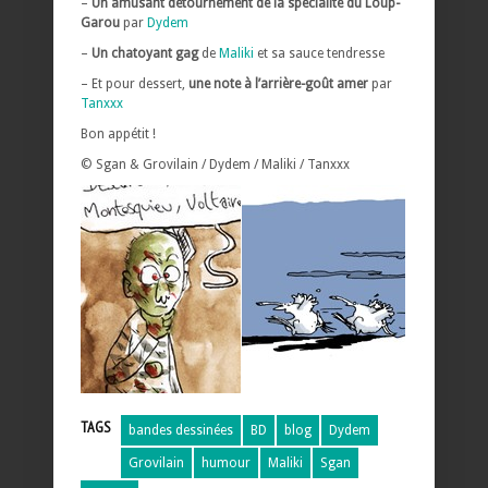
–
Un amusant détournement de la spécialité du Loup-
Garou
par
Dydem
–
Un chatoyant gag
de
Maliki
et sa sauce tendresse
– Et pour dessert,
une note à l’arrière-goût amer
par
Tanxxx
Bon appétit !
© Sgan & Grovilain / Dydem / Maliki / Tanxxx
TAGS
bandes dessinées
BD
blog
Dydem
Grovilain
humour
Maliki
Sgan