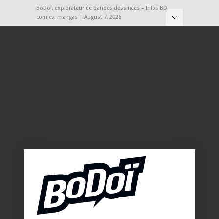
BoDoï, explorateur de bandes dessinées – Infos BD,
comics, mangas | August 7, 2026