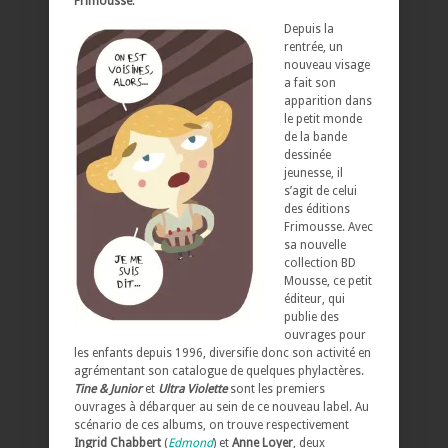
Frimousse
.
Depuis la
rentrée, un
nouveau visage
a fait son
apparition dans
le petit monde
de la bande
dessinée
jeunesse, il
s’agit de celui
des éditions
Frimousse. Avec
sa nouvelle
collection BD
Mousse, ce petit
éditeur, qui
publie des
ouvrages pour
les enfants depuis 1996, diversifie donc son activité en
agrémentant son catalogue de quelques phylactères.
Tine & Junior
et
Ultra Violette
sont les premiers
ouvrages à débarquer au sein de ce nouveau label. Au
scénario de ces albums, on trouve respectivement
Ingrid Chabbert
(
Edmond
) et
Anne Loyer
, deux