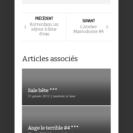
PRÉCÉDENT
SUIVANT
Rotterdam, un
L’Atelier
séjour à fleur
Mastodonte #4
d’eau
Articles associés
Sale bête ***
31 janvier 2012 | Laurence Le Saux
Ange le terrible #4 ***