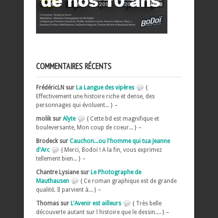
COMMENTAIRES RÉCENTS
FrédéricLN sur
La Langue des vipères
{
Effectivement une histoire riche et dense, des
personnages qui évoluent... } –
molik sur
Alyte
{ Cette bd est magnifique et
bouleversante, Mon coup de coeur... } –
Brodeck sur
Cauchon...ou l'homme qui tua Jeanne
d'Arc
{ Merci, Bodoï ! A la fin, vous exprimez
tellement bien... } –
Chantre Lysiane sur
Le Photographe de
Mauthausen
{ Ce roman graphique est de grande
qualité. Il parvient à... } –
Thomas sur
L'Avenir est ailleurs
{ Très belle
découverte autant sur l histoire que le dessin.... } –