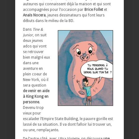
auteures qui connaissent déjà la maison et qui sont
accompagnées pour l’occasion par
Brice Follet
et
Anaïs Nocera
, jeunes dessinateurs qui font leurs
débuts dans le milieu de la BD.
Dans
Tine &
Junior
, on suit
deux jeunes
ados qui vont
se retrouver
bien malgré eux
dans une
aventure en
plein coeur de
New-York, où il
sera question
de venir en aide
à King Kong en
personne
.
Devenu trop
vieux pour
escalader l’Empire State Building, le pauvre gorille est
lassé de sa situation. Il va dont falloir lui trouver un,
ou une, remplaçante.
De l’autre côté, avec
Ultra Violette
, on découvre
une