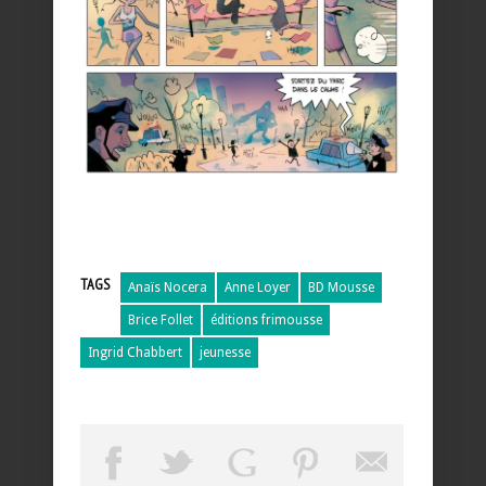
TAGS
Anaïs Nocera
Anne Loyer
BD Mousse
Brice Follet
éditions frimousse
Ingrid Chabbert
jeunesse