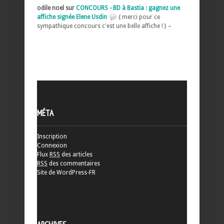
odile noel sur
CONCOURS - BD à Bastia : gagnez une
affiche signée Elene Usdin
{ merci pour ce
sympathique concours c'est une belle affiche ! } –
MÉTA
Inscription
Connexion
Flux
RSS
des articles
RSS
des commentaires
Site de WordPress-FR