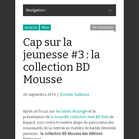
Navigation :
Hide Navigation
Accueil
Critiques
Bande dessinée
Comics
Jeunesse
Mangas
News
Bande dessinée
Comics
Manga
Jeunesse
Magazine
Bande dessinée
Comics
Jeunesse
Mangas
Jeunesse
News
No Comments
Cap sur la
jeunesse #3 : la
collection BD
Mousse
26 septembre 2016 |
Romain Gallissot
Après un focus sur
les labels de Jungle
et la
présentation de
la nouvelle collection mini BD Kids
de
Bayard, voici notre troisième étape du panorama des
nouveautés de la rentrée en matière de bande dessinée
jeunesse :
la collection BD Mousse des éditions