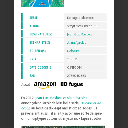
SERIE
De cape et de crocs
ALBUM
Vingt mois avant - 11
DESSINATEUR(S)
Jean-Luc Masbou
SCENARISTE(S)
Alain Ayroles
EDITEUR(S)
Delcourt
PRIX
13.95 €
DATE DE SORTIE
05/11/2014
EAN
2756040363
Achat :
En 2012,
Jean-Luc Masbou et Alain Ayroles
annonçaient l’arrêt de leur belle série,
De cape et de
crocs
, au bout de dix-sept ans et dix épisodes. Ils
prévenaient aussi : il allait y avoir une sorte de spin-
off, un diptyque autour du mystérieux lapin Eusèbe.