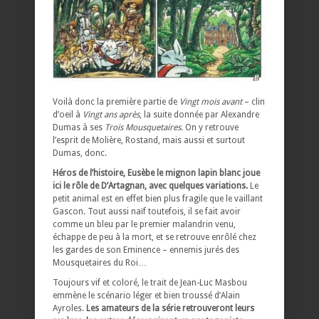
Voilà donc la première partie de
Vingt mois avant
– clin
d’oeil à
Vingt ans après
, la suite donnée par Alexandre
Dumas à ses
Trois Mousquetaires
. On y retrouve
l’esprit de Molière, Rostand, mais aussi et surtout
Dumas, donc.
Héros de l’histoire, Eusèbe le mignon lapin blanc joue
ici le rôle de D’Artagnan, avec quelques variations.
Le
petit animal est en effet bien plus fragile que le vaillant
Gascon. Tout aussi naïf toutefois, il se fait avoir
comme un bleu par le premier malandrin venu,
échappe de peu à la mort, et se retrouve enrôlé chez
les gardes de son Eminence – ennemis jurés des
Mousquetaires du Roi…
Toujours vif et coloré, le trait de Jean-Luc Masbou
emmène le scénario léger et bien troussé d’Alain
Ayroles.
Les amateurs de la série retrouveront leurs