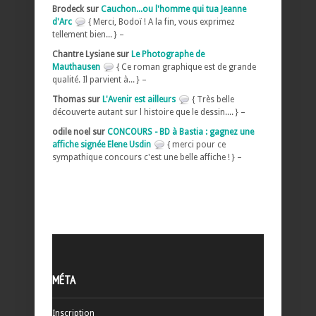
Brodeck sur
Cauchon...ou l'homme qui tua Jeanne
d'Arc
{ Merci, Bodoï ! A la fin, vous exprimez
tellement bien... } –
Chantre Lysiane sur
Le Photographe de
Mauthausen
{ Ce roman graphique est de grande
qualité. Il parvient à... } –
Thomas sur
L'Avenir est ailleurs
{ Très belle
découverte autant sur l histoire que le dessin.... } –
odile noel sur
CONCOURS - BD à Bastia : gagnez une
affiche signée Elene Usdin
{ merci pour ce
sympathique concours c'est une belle affiche ! } –
MÉTA
Inscription