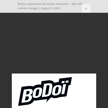
BoDoï, explorateur de bandes dessinées – Infos BD,
comics, mangas | August 9, 2026