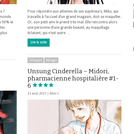
e ?
Pour répondre aux attentes de ses supérieurs, Miku, qui
n monde
travaille à l’accueil d’un grand magasin, doit se maquiller.
 à 90% et
Or, son petit ami le prend très mal. Elle rencontre alors
tes
une personne d’une grande beauté, au maquillage
 plus
éclatant, qui n’est autre …
Lire la suite
Critiques
Mangas
Unsung Cinderella – Midori,
pharmacienne hospitalière #1-
6
23 août 2023 |
Rémi I.