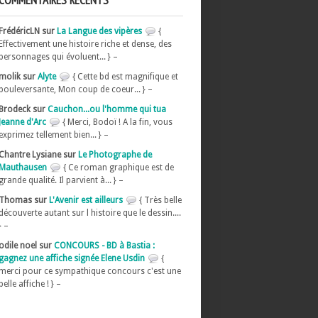
COMMENTAIRES RÉCENTS
FrédéricLN sur
La Langue des vipères
{
Effectivement une histoire riche et dense, des
personnages qui évoluent... } –
molik sur
Alyte
{ Cette bd est magnifique et
bouleversante, Mon coup de coeur... } –
Brodeck sur
Cauchon...ou l'homme qui tua
Jeanne d'Arc
{ Merci, Bodoï ! A la fin, vous
exprimez tellement bien... } –
Chantre Lysiane sur
Le Photographe de
Mauthausen
{ Ce roman graphique est de
grande qualité. Il parvient à... } –
Thomas sur
L'Avenir est ailleurs
{ Très belle
découverte autant sur l histoire que le dessin....
} –
odile noel sur
CONCOURS - BD à Bastia :
gagnez une affiche signée Elene Usdin
{
merci pour ce sympathique concours c'est une
belle affiche ! } –