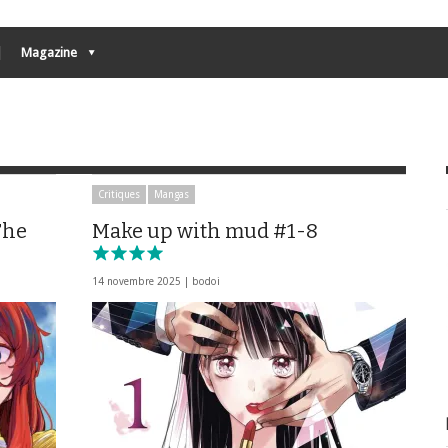
Magazine
Critiques
Mangas
The
Make up with mud #1-8
14 novembre 2025 |
bodoi