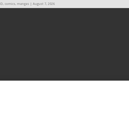
BD, comics, mangas | August 7, 2026