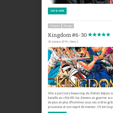
Lire la suite
Critiques
Mangas
Kingdom #6-30
18 octobre 2019 |
Rémi I.
Shin a parcouru beaucoup de chemin depuis s
bataille au côté d’Ei Sei. Devenu un guerrier acc
de plus en plus d’hommes sous ses ordres grâc
prouesses et son esprit de meneur. S’il est tou