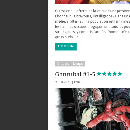
Qu’est-ce qui détermine la valeur d’une personn
L’honneur, la bravoure, l’intelligence ? Dans u
médiéval alternatif, la population est féminine
les femmes occupent logiquement tous les pos
stratégiques, y compris l’armée. L’homme n’est
qu’un butin, un …
Lire la suite
Critiques
Mangas
Gannibal #1-5
9 juin 2021 |
Rémi I.