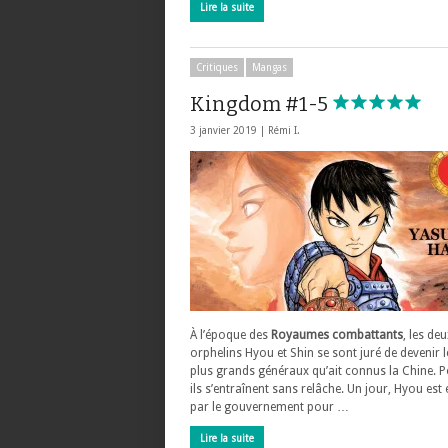
Lire la suite
Critiques
Mangas
Kingdom #1-5
3 janvier 2019 |
Rémi I.
À l’époque des
Royaumes combattants
, les deu
orphelins Hyou et Shin se sont juré de devenir 
plus grands généraux qu’ait connus la Chine. P
ils s’entraînent sans relâche. Un jour, Hyou est
par le gouvernement pour …
Lire la suite