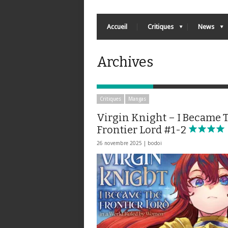
Accueil
Critiques
News
Archives
Critiques
Mangas
Virgin Knight – I Became 
Frontier Lord #1-2
26 novembre 2025 |
bodoi