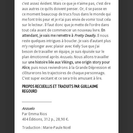
c’est assez évident. Mais ce que je n’aime pas, c’est dire
aux autres ce qu’ils doivent penser. Or, il se passe en
ce moment beaucoup de trucs fous dans le monde qui
me font très peur et je n’ai pas envie de vomir tout cela
sur le lecteur. Il faut donc que je mette de l’ordre dans
tout cela avant de commencer un nouveau livre.
En
attendant, je vais me remettre à
Pretty Deadly
.
Il nous
reste quelques intrigues à boucler. Je vais d’autant plus
m’y replonger avec plaisir avec Kelly Sue que j’ai
besoin de travailler en équipe, je suis épuisée sur le
plan émotionnel après
Anzuelo
. Nous allons travailler
sur
une histoire liée aux Vikings, une origin story pour
Alice
, puis nous reviendrons à la Grande Dépression et
clôturerons les trajectoires de chaque personnage.
C’est super excitant et ce sera très amusant à lire.
PROPOS RECUEILLIS ET TRADUITS PAR GUILLAUME
REGOURD
____________________
Anzuelo
Par Emma Rios
404 Éditions, 312 p., 28,90 €.
Traduction : Marie-Paule Noël