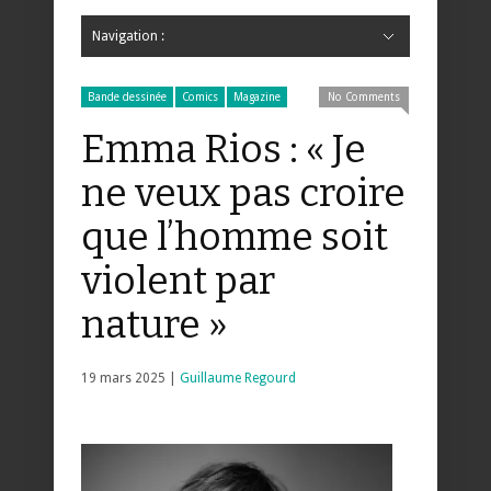
Navigation :
Hide Navigation
Accueil
Critiques
Bande dessinée
Comics
Jeunesse
Mangas
News
Bande dessinée
Comics
Manga
Jeunesse
Magazine
Bande dessinée
Comics
Jeunesse
Mangas
Bande dessinée
Comics
Magazine
No Comments
Emma Rios : « Je
ne veux pas croire
que l’homme soit
violent par
nature »
19 mars 2025 |
Guillaume Regourd