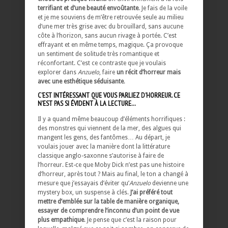
terrifiant et d’une beauté envoûtante
. Je fais de la voile
et je me souviens de m’être retrouvée seule au milieu
d’une mer très grise avec du brouillard, sans aucune
côte à l’horizon, sans aucun rivage à portée. C’est
effrayant et en même temps, magique. Ça provoque
un sentiment de solitude très romantique et
réconfortant. C’est ce contraste que je voulais
explorer dans
Anzuelo
, faire
un récit d’horreur mais
avec une esthétique séduisante
.
C’EST INTÉRESSANT QUE VOUS PARLIEZ D’HORREUR. CE
N’EST PAS SI ÉVIDENT À LA LECTURE…
Il y a quand même beaucoup d’éléments horrifiques :
des monstres qui viennent de la mer, des algues qui
mangent les gens, des fantômes… Au départ, je
voulais jouer avec la manière dont la littérature
classique anglo-saxonne s’autorise à faire de
l’horreur. Est-ce que Moby Dick n’est pas une histoire
d’horreur, après tout ? Mais au final, le ton a changé à
mesure que j’essayais d’éviter qu’
Anzuelo
devienne une
mystery box, un suspense à clés.
J’ai préféré tout
mettre d’emblée sur la table de manière organique,
essayer de comprendre l’inconnu d’un point de vue
plus empathique
. Je pense que c’est la raison pour