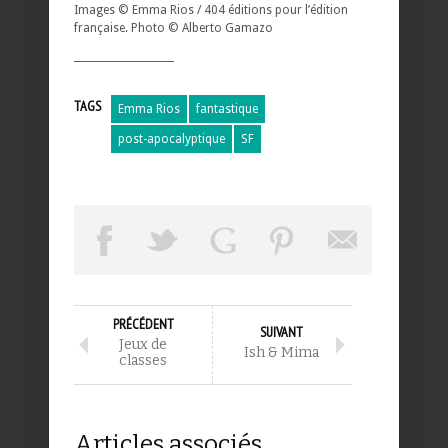
Images © Emma Rios / 404 éditions pour l’édition
française. Photo © Alberto Gamazo
____________________
TAGS
Emma Rios
fantastique
post-apocalyptique
SF
PRÉCÉDENT
SUIVANT
Jeux de
Ish & Mima
classes
Articles associés