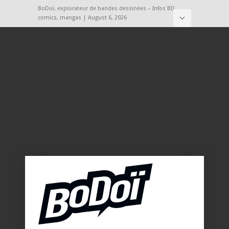
BoDoï, explorateur de bandes dessinées – Infos BD,
comics, mangas | August 6, 2026