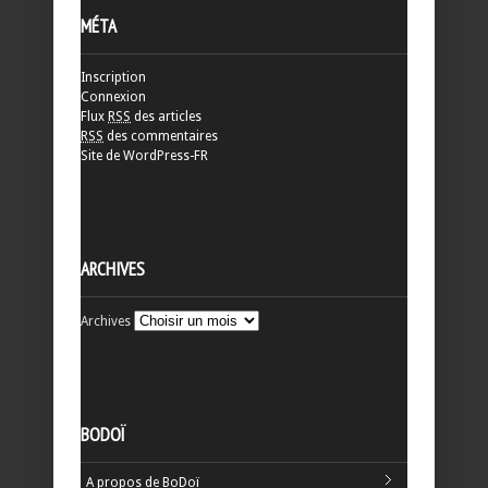
MÉTA
Inscription
Connexion
Flux
RSS
des articles
RSS
des commentaires
Site de WordPress-FR
ARCHIVES
Archives
BODOÏ
A propos de BoDoï