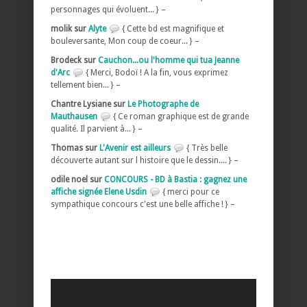
personnages qui évoluent... } –
molik sur
Alyte
{ Cette bd est magnifique et
bouleversante, Mon coup de coeur... } –
Brodeck sur
Cauchon...ou l'homme qui tua Jeanne
d'Arc
{ Merci, Bodoï ! A la fin, vous exprimez
tellement bien... } –
Chantre Lysiane sur
Le Photographe de
Mauthausen
{ Ce roman graphique est de grande
qualité. Il parvient à... } –
Thomas sur
L'Avenir est ailleurs
{ Très belle
découverte autant sur l histoire que le dessin.... } –
odile noel sur
CONCOURS - BD à Bastia : gagnez une
affiche signée Elene Usdin
{ merci pour ce
sympathique concours c'est une belle affiche ! } –