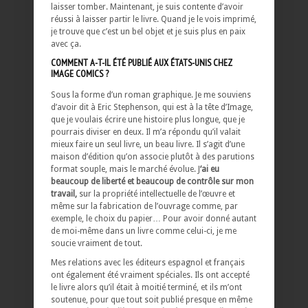
laisser tomber. Maintenant, je suis contente d’avoir
réussi à laisser partir le livre. Quand je le vois imprimé,
je trouve que c’est un bel objet et je suis plus en paix
avec ça.
COMMENT A-T-IL ÉTÉ PUBLIÉ AUX ÉTATS-UNIS CHEZ
IMAGE COMICS ?
Sous la forme d’un roman graphique. Je me souviens
d’avoir dit à Eric Stephenson, qui est à la tête d’Image,
que je voulais écrire une histoire plus longue, que je
pourrais diviser en deux. Il m’a répondu qu’il valait
mieux faire un seul livre, un beau livre. Il s’agit d’une
maison d’édition qu’on associe plutôt à des parutions
format souple, mais le marché évolue. J
‘ai eu
beaucoup de liberté et beaucoup de contrôle sur mon
travail,
sur la propriété intellectuelle de l’œuvre et
même sur la fabrication de l’ouvrage comme, par
exemple, le choix du papier… Pour avoir donné autant
de moi-même dans un livre comme celui-ci, je me
soucie vraiment de tout.
Mes relations avec les éditeurs espagnol et français
ont également été vraiment spéciales. Ils ont accepté
le livre alors qu’il était à moitié terminé, et ils m’ont
soutenue, pour que tout soit publié presque en même