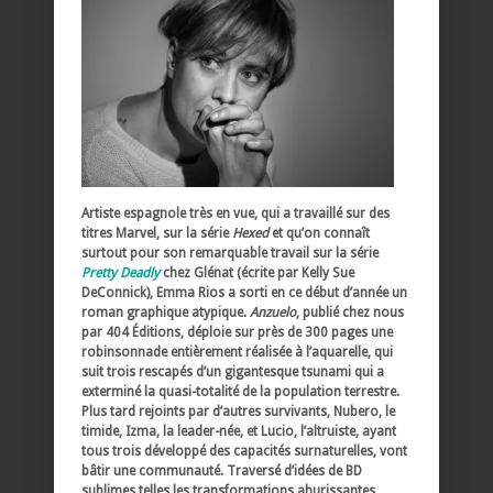
Artiste espagnole très en vue, qui a travaillé sur des
titres Marvel, sur la série
Hexed
et qu’on connaît
surtout pour son remarquable travail sur la série
Pretty Deadly
chez Glénat (écrite par Kelly Sue
DeConnick), Emma Rios a sorti en ce début d’année un
roman graphique atypique.
Anzuelo
, publié chez nous
par 404 Éditions, déploie sur près de 300 pages une
robinsonnade entièrement réalisée à l’aquarelle, qui
suit trois rescapés d’un gigantesque tsunami qui a
exterminé la quasi-totalité de la population terrestre.
Plus tard rejoints par d’autres survivants, Nubero, le
timide, Izma, la leader-née, et Lucio, l’altruiste, ayant
tous trois développé des capacités surnaturelles, vont
bâtir une communauté. Traversé d’idées de BD
sublimes telles les transformations ahurissantes