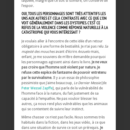
laquelle, malgré que ce soit si sombre, on conserve de
l’espoir.
OUI, TOUS LES PERSONNAGES SONT TRÈS ATTENTIFS LES
UNS AUX AUTRES ET CELA CONTRASTE AVEC CE QUE L’ON
VOIT GÉNÉRALEMENT DANS LES DYSTOPIES. C’EST CE
REFUS DE LA VIOLENCE COMME RÉPONSE NATURELLE À LA
CATASTROPHE QUI VOUS INTÉRESSAIT ?
Je voulais aller à l’encontre de cette idée d’un retour
obligatoire à une forme de bestialité. Je n’ai pas relu
Sa
majesté des mouches
avant d’écrire
Anzuelo
mais,
enfant, je me souviens de m’être demandée pourquoi
les personnages agissent ainsi dans le livre.
Je ne veux
pas croire que l’homme soit violent par nature. Je
refuse cette espèce de fantasme de pouvoir entretenu
par le survivalisme
. Il y a un essai de philosophie
pessimiste que j’aime beaucoup,
Le Dernier Messie
[de
Peter Wessel Zapffe
], qui parle de la vulnérabilité de
l’homme face à la nature, du fait justement de sa
capacité à l’empathie. Ne pas vouloir blesser les
autres, ça nous rend plus vulnérables que les animaux
qui se contentent de suivre leur instinct.
Même chasser ce n’est pas facile. Nous sommes très
habitués dans la fiction, dans les jeux vidéo, à ce que
dans une situation de survie ce soit un prérequis.
Je