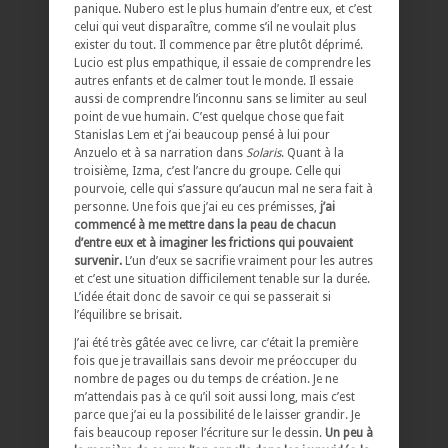
panique. Nubero est le plus humain d’entre eux, et c’est
celui qui veut disparaître, comme s’il ne voulait plus
exister du tout. Il commence par être plutôt déprimé.
Lucio est plus empathique, il essaie de comprendre les
autres enfants et de calmer tout le monde. Il essaie
aussi de comprendre l’inconnu sans se limiter au seul
point de vue humain. C’est quelque chose que fait
Stanislas Lem et j’ai beaucoup pensé à lui pour
Anzuelo et à sa narration dans
Solaris
. Quant à la
troisième, Izma, c’est l’ancre du groupe. Celle qui
pourvoie, celle qui s’assure qu’aucun mal ne sera fait à
personne. Une fois que j’ai eu ces prémisses,
j’ai
commencé à me mettre dans la peau de chacun
d’entre eux et à imaginer les frictions qui pouvaient
survenir.
L’un d’eux se sacrifie vraiment pour les autres
et c’est une situation difficilement tenable sur la durée.
L’idée était donc de savoir ce qui se passerait si
l’équilibre se brisait.
J’ai été très gâtée avec ce livre, car c’était la première
fois que je travaillais sans devoir me préoccuper du
nombre de pages ou du temps de création. Je ne
m’attendais pas à ce qu’il soit aussi long, mais c’est
parce que j’ai eu la possibilité de le laisser grandir. Je
fais beaucoup reposer l’écriture sur le dessin.
Un peu à