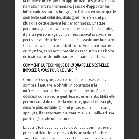
la manière de ce que l’on appelle dans les jeux vidéo la
narration environnementale, j’essaie d’apporter les
informations par les images, en faisant en sorte que le
seul texte soit celui des dialogues.
On n’en sait pas
plus que ce que savent les personnages. Chaque
personnage a des capacités différentes. Sans spoiler,
il y a un personnage qui, par ses capacités spéciales,
peut voir au-delà de ce qui est accessible aux humains.
Cela me donnait la possibilité de dévoiler une partie
du mystère, sans avoir besoin de recourir à une boîte
de texte sortie de nulle part expliquant des choses.
COMMENT LA TECHNIQUE DE L’AQUARELLE S’EST-ELLE
IMPOSÉE À VOUS POUR CE LIVRE ?
Comme j’essayais de créer quelque chose de très
sombre, l’aquarelle offrait un contraste très
intéressant par la douceur qu’elle apporte. Cette
douceur
colle avec la gentillesse des enfants.
Mais elle
permet aussi de rendre la violence, quand elle surgit,
encore plus notab
le. Quand je fais éclater des rouges
appuyés, ils ressortent d’autant mieux au milieu d’une
palette générale non saturée.
L’aquarelle s’accorde aussi avec l’eau comme thème
principal dans le livre. Je voulais un style très libre,
avec des doubles pages très déliées, un travail qui soit