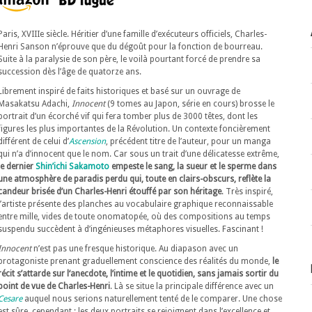
Paris, XVIIIe siècle. Héritier d’une famille d’exécuteurs officiels, Charles-
Henri Sanson n’éprouve que du dégoût pour la fonction de bourreau.
Suite à la paralysie de son père, le voilà pourtant forcé de prendre sa
succession dès l’âge de quatorze ans.
Librement inspiré de faits historiques et basé sur un ouvrage de
Masakatsu Adachi,
Innocent
(9 tomes au Japon, série en cours) brosse le
portrait d’un écorché vif qui fera tomber plus de 3000 têtes, dont les
figures les plus importantes de la Révolution. Un contexte foncièrement
différent de celui d’
Ascension
, précédent titre de l’auteur, pour un manga
qui n’a d’innocent que le nom. Car sous un trait d’une délicatesse extrême,
le dernier
Shin’ichi Sakamoto
empeste le sang, la sueur et le sperme dans
une atmosphère de paradis perdu qui, toute en clairs-obscurs, reflète la
candeur brisée d’un Charles-Henri étouffé par son héritage
. Très inspiré,
l’artiste présente des planches au vocabulaire graphique reconnaissable
entre mille, vides de toute onomatopée, où des compositions au temps
suspendu succèdent à d’ingénieuses métaphores visuelles. Fascinant !
Innocent
n’est pas une fresque historique. Au diapason avec un
protagoniste prenant graduellement conscience des réalités du monde,
le
récit s’attarde sur l‘anecdote, l’intime et le quotidien, sans jamais sortir du
point de vue de Charles-Henri
. Là se situe la principale différence avec un
Cesare
auquel nous serions naturellement tenté de le comparer. Une chose
est sûre, cependant : les deux portraits se rejoignent dans l’excellence et,