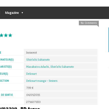
Magazine
No Comments
E
Innocent
INATEUR(S)
Shin'ichi Sakamoto
ARISTE(S)
Masakatsu Adachi
,
Shin'ichi Sakamoto
EUR(S)
Delcourt
LECTION
Delcourt manga – Seinen
X
7.99 €
 DE SORTIE
06/05/2015
2756071153