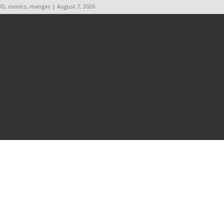
BD, comics, mangas | August 7, 2026