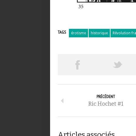
TAGS
érotisme
historique
Révolution fr
PRÉCÉDENT
Ric Hochet #1
Articles associés