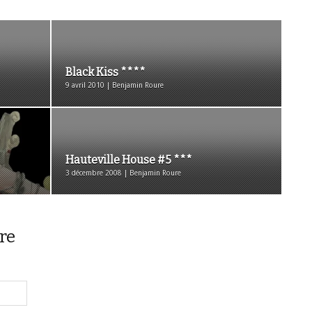
Black Kiss ****
9 avril 2010 | Benjamin Roure
Hauteville House #5 ***
3 décembre 2008 | Benjamin Roure
re