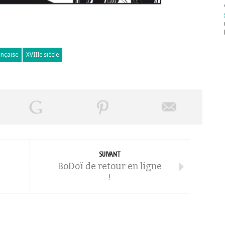
ançaise
XVIIIe siècle
SUIVANT
BoDoï de retour en ligne
!