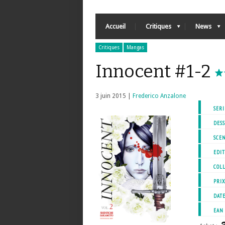
Accueil
Critiques
News
Critiques
Mangas
Innocent #1-2
3 juin 2015 |
Frederico Anzalone
SERI
DESS
SCEN
EDIT
COL
PRI
DATE
EAN