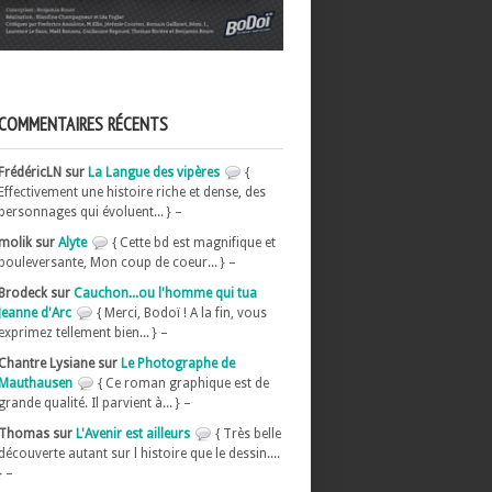
COMMENTAIRES RÉCENTS
FrédéricLN sur
La Langue des vipères
{
Effectivement une histoire riche et dense, des
personnages qui évoluent... } –
molik sur
Alyte
{ Cette bd est magnifique et
bouleversante, Mon coup de coeur... } –
Brodeck sur
Cauchon...ou l'homme qui tua
Jeanne d'Arc
{ Merci, Bodoï ! A la fin, vous
exprimez tellement bien... } –
Chantre Lysiane sur
Le Photographe de
Mauthausen
{ Ce roman graphique est de
grande qualité. Il parvient à... } –
Thomas sur
L'Avenir est ailleurs
{ Très belle
découverte autant sur l histoire que le dessin....
} –