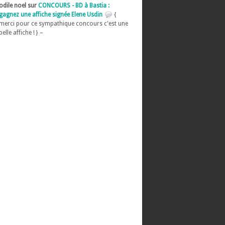
odile noel sur
CONCOURS - BD à Bastia :
gagnez une affiche signée Elene Usdin
{
merci pour ce sympathique concours c'est une
belle affiche ! } –