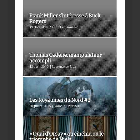
Frank Miller s’intéresse à Buck
Rogers
19 décembre 2008 | Benjamin Roure
Thomas Cadène, manipulateur
accompli
12 avril 2010 | Laurence Le Saux
Les Royaumes du Nord #2
30 juillet 2015 | Romain Gallissot
« Quai d’Orsay » au cinéma ou le
triomphe de Niels ...