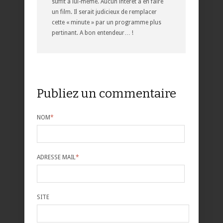
suffit à lui-même. Aucun intérêt à en faire
un film. Il serait judicieux de remplacer
cette « minute » par un programme plus
pertinant. A bon entendeur… !
Publiez un commentaire
NOM
*
ADRESSE MAIL
*
SITE