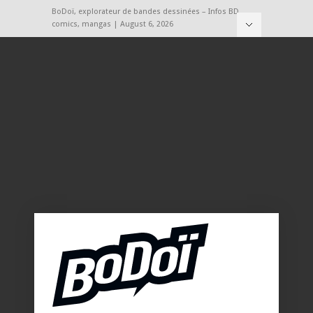
BoDoï, explorateur de bandes dessinées – Infos BD,
comics, mangas | August 6, 2026