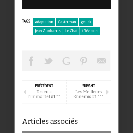
TAGS
adaptation
Casterman
geluck
Jean Goobaerts
Le Chat
télévision
PRÉCÉDENT
SUIVANT
Dracula
Les Meilleurs
l’immortel #1 **
Ennemis #1 ***
Articles associés