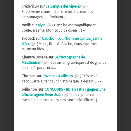
FrédéricLN sur
La Langue des vipères
{
Effectivement une histoire riche et dense, des
personnages qui évoluent... } –
molik sur
Alyte
{ Cette bd est magnifique et
bouleversante, Mon coup de coeur... } –
Brodeck sur
Cauchon...ou l'homme qui tua Jeanne
d'Arc
{ Merci, Bodoï ! A la fin, vous exprimez
tellement bien... } –
Chantre Lysiane sur
Le Photographe de
Mauthausen
{ Ce roman graphique est de grande
qualité. Il parvient à... } –
Thomas sur
L'Avenir est ailleurs
{ Très belle
découverte autant sur l histoire que le dessin.... } –
odile noel sur
CONCOURS - BD à Bastia : gagnez une
affiche signée Elene Usdin
{ merci pour ce
sympathique concours c'est une belle affiche ! } –