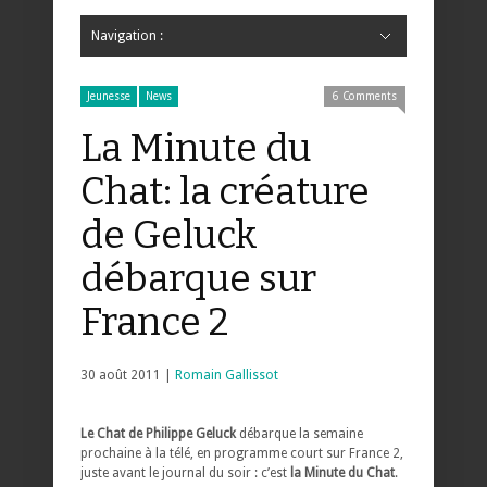
Navigation :
Hide Navigation
Accueil
Critiques
Bande dessinée
Comics
Jeunesse
Mangas
News
Bande dessinée
Comics
Manga
Jeunesse
Magazine
Bande dessinée
Comics
Jeunesse
Mangas
Jeunesse
News
6 Comments
La Minute du
Chat: la créature
de Geluck
débarque sur
France 2
30 août 2011 |
Romain Gallissot
Le Chat de Philippe Geluck
débarque la semaine
prochaine à la télé, en programme court sur France 2,
juste avant le journal du soir : c’est
la Minute du Chat
.