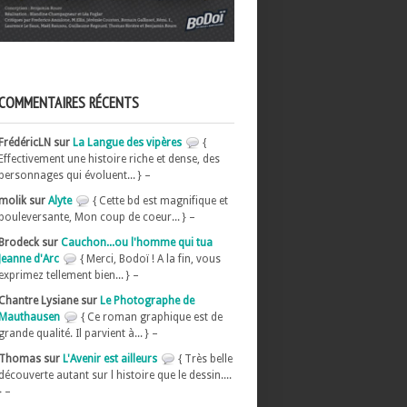
COMMENTAIRES RÉCENTS
FrédéricLN sur
La Langue des vipères
{
Effectivement une histoire riche et dense, des
personnages qui évoluent... } –
molik sur
Alyte
{ Cette bd est magnifique et
bouleversante, Mon coup de coeur... } –
Brodeck sur
Cauchon...ou l'homme qui tua
Jeanne d'Arc
{ Merci, Bodoï ! A la fin, vous
exprimez tellement bien... } –
Chantre Lysiane sur
Le Photographe de
Mauthausen
{ Ce roman graphique est de
grande qualité. Il parvient à... } –
Thomas sur
L'Avenir est ailleurs
{ Très belle
découverte autant sur l histoire que le dessin....
} –