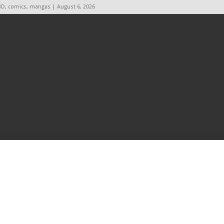
BD, comics, mangas | August 6, 2026