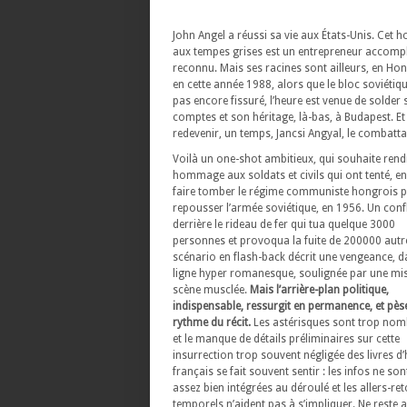
John Angel a réussi sa vie aux États-Unis. Cet
aux tempes grises est un entrepreneur accompl
reconnu. Mais ses racines sont ailleurs, en Hong
en cette année 1988, alors que le bloc soviétiqu
pas encore fissuré, l’heure est venue de solder 
comptes et son héritage, là-bas, à Budapest. Et
redevenir, un temps, Jancsi Angyal, le combatta
Voilà un one-shot ambitieux, qui souhaite rend
hommage aux soldats et civils qui ont tenté, en
faire tomber le régime communiste hongrois p
repousser l’armée soviétique, en 1956. Un confl
derrière le rideau de fer qui tua quelque 3000
personnes et provoqua la fuite de 200000 autr
scénario en flash-back décrit une vengeance, 
ligne hyper romanesque, soulignée par une mi
scène musclée.
Mais l’arrière-plan politique,
indispensable, ressurgit en permanence, et pèse
rythme du récit.
Les astérisques sont trop nom
et le manque de détails préliminaires sur cette
insurrection trop souvent négligée des livres d’
français se fait souvent sentir : les infos ne so
assez bien intégrées au déroulé et les allers-re
temporels n’aident pas à s’impliquer. Ne reste 