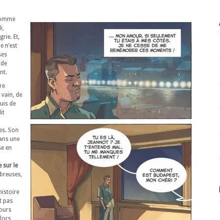
 homme
i,
rie. Et,
e n’est
ses
 de
nt.
re
 vain, de
uis de
it
es. Son
dans une
se en
 sur le
breuses,
histoire
nt pas
tours
alors