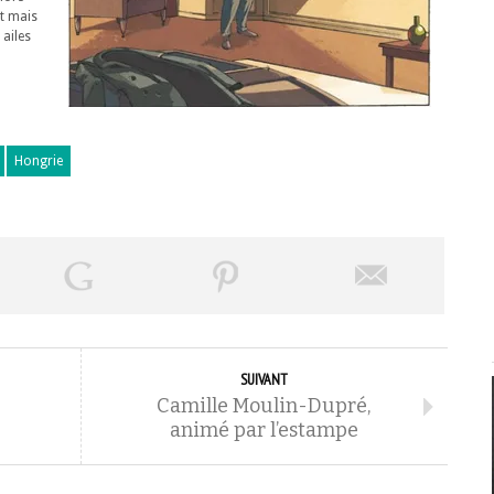
nt mais
 ailes
Hongrie
SUIVANT
Camille Moulin-Dupré,
animé par l’estampe