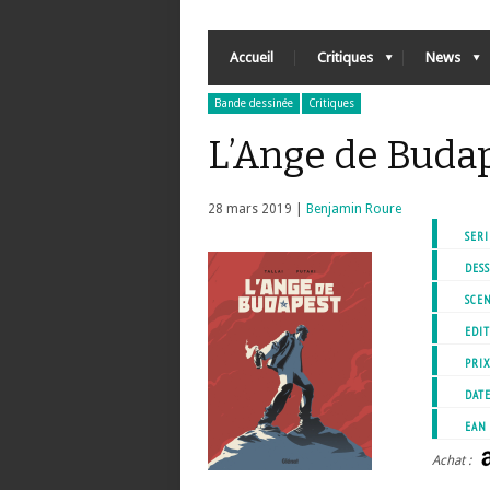
Accueil
Critiques
News
Bande dessinée
Critiques
L’Ange de Buda
28 mars 2019 |
Benjamin Roure
SERI
DESS
SCEN
EDIT
PRI
DATE
EAN
Achat :