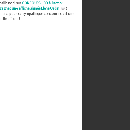
odile noel sur
CONCOURS - BD à Bastia :
gagnez une affiche signée Elene Usdin
{
merci pour ce sympathique concours c'est une
belle affiche ! } –