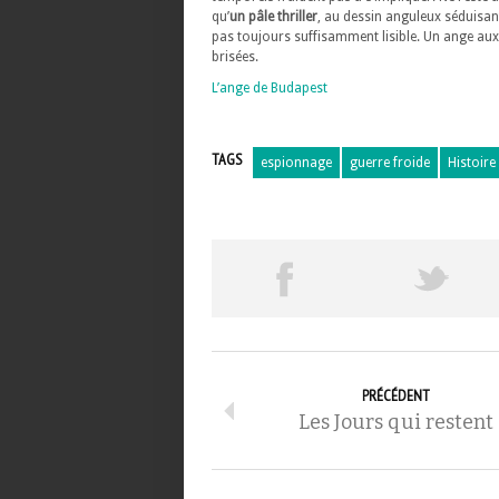
qu’
un pâle thriller
, au dessin anguleux séduisa
pas toujours suffisamment lisible. Un ange aux
brisées.
L’ange de Budapest
TAGS
espionnage
guerre froide
Histoire
PRÉCÉDENT
Les Jours qui restent