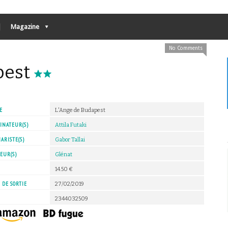
Magazine
No Comments
pest
E
L'Ange de Budapest
INATEUR(S)
Attila Futaki
ARISTE(S)
Gabor Tallai
EUR(S)
Glénat
X
14.50 €
 DE SORTIE
27/02/2019
2344032509