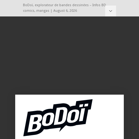
BoDoï, explorateur de bandes dessinées – Infos BD,
comics, mangas | August 6, 2026