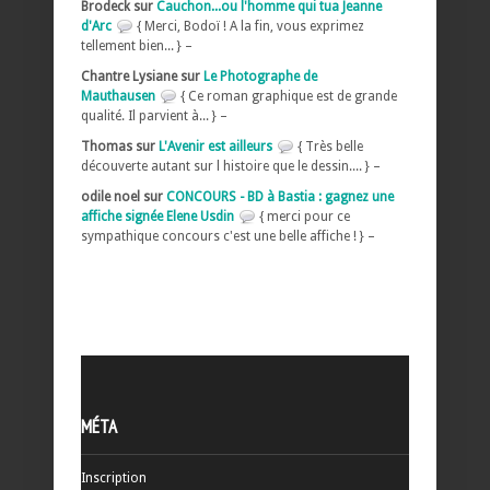
Brodeck sur
Cauchon...ou l'homme qui tua Jeanne
d'Arc
{ Merci, Bodoï ! A la fin, vous exprimez
tellement bien... } –
Chantre Lysiane sur
Le Photographe de
Mauthausen
{ Ce roman graphique est de grande
qualité. Il parvient à... } –
Thomas sur
L'Avenir est ailleurs
{ Très belle
découverte autant sur l histoire que le dessin.... } –
odile noel sur
CONCOURS - BD à Bastia : gagnez une
affiche signée Elene Usdin
{ merci pour ce
sympathique concours c'est une belle affiche ! } –
MÉTA
Inscription