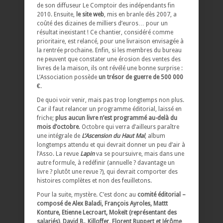
de son diffuseur Le Comptoir des indépendants fin
2010. Ensuite,
le site web
, mis en branle dès 2007, a
coûté des dizaines de milliers d’euros… pour un
résultat inexistant ! Ce chantier, considéré comme
prioritaire, est relancé, pour une livraison envisagée à
la rentrée prochaine. Enfin, si les membres du bureau
ne peuvent que constater une érosion des ventes des
livres de la maison, ils ont révélé une bonne surprise :
L’Association possède
un trésor de guerre de 500 000
€
.
De quoi voir venir, mais pas trop longtemps non plus.
Car il faut relancer un programme éditorial, laissé en
friche;
plus aucun livre n’est programmé au-delà du
mois d’octobre
. Octobre qui verra d’ailleurs paraître
une intégrale de
L’Ascension du Haut Mal
, album
longtemps attendu et qui devrait donner un peu d’air à
l’Asso. La revue
Lapin
va se poursuivre, mais dans une
autre formule, à redéfinir (annuelle ? davantage un
livre ? plutôt une revue ?), qui devrait comporter des
histoires complètes et non des feuilletons.
Pour la suite, mystère. C’est donc au
comité éditorial –
composé de Alex Baladi, François Ayroles, Mattt
Konture, Etienne Lecroart, Mokeït (représentant des
salariés), David B., Killoffer, Florent Ruppert et Jérôme