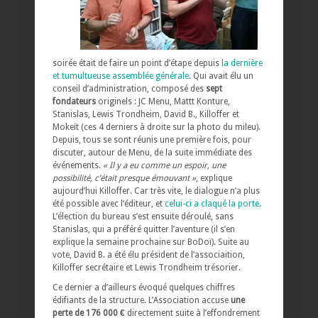
soirée était de faire un point d’étape depuis
la dernière
et tumultueuse assemblée générale
. Qui avait élu un
conseil d’administration, composé des
sept
fondateurs
originels : JC Menu, Mattt Konture,
Stanislas, Lewis Trondheim, David B., Killoffer et
Mokeït (ces 4 derniers à droite sur la photo du mileu).
Depuis, tous se sont réunis une première fois, pour
discuter, autour de Menu, de la suite immédiate des
événements.
« Il y a eu comme un espoir, une
possibilité, c’était presque émouvant »
, explique
aujourd’hui Killoffer. Car très vite, le dialogue n’a plus
été possible avec l’éditeur, et
celui-ci a claqué la porte.
L’élection du bureau s’est ensuite déroulé, sans
Stanislas, qui a préféré quitter l’aventure (il s’en
explique la semaine prochaine sur BoDoï). Suite au
vote, David B. a été élu président de l’associaition,
Killoffer secrétaire et Lewis Trondheim trésorier.
Ce dernier a d’ailleurs évoqué quelques chiffres
édifiants de la structure. L’Association accuse
une
perte de 176 000 €
directement suite à l’effondrement