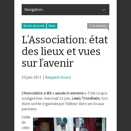
Navigation :
Hide Navigation
Accueil
Critiques
Bande dessinée
Comics
Jeunesse
Mangas
News
Bande dessinée
Comics
Manga
Jeunesse
Magazine
Bande dessinée
Comics
Jeunesse
Mangas
Bande dessinée
News
2 Comments
L’Association: état
des lieux et vues
sur l’avenir
23 juin 2011 |
Benjamin Roure
L’Association a été
« sauvée in extremis »
. C’est ce qu’a
souligné hier, mercredi 22 juin,
Lewis Trondheim
, lors
d’une soirée organisée par l’éditeur dans ses locaux
parisiens.
L’idée
de
cette