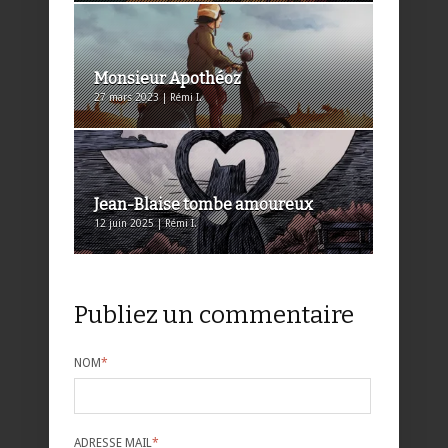
Monsieur Apothéoz
27 mars 2023 | Rémi I.
Jean-Blaise tombe amoureux
12 juin 2025 | Rémi I.
Publiez un commentaire
NOM
*
ADRESSE MAIL
*