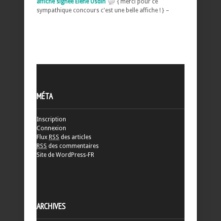
affiche signée Elene Usdin
{ merci pour ce
sympathique concours c'est une belle affiche ! } –
MÉTA
Inscription
Connexion
Flux
RSS
des articles
RSS
des commentaires
Site de WordPress-FR
ARCHIVES