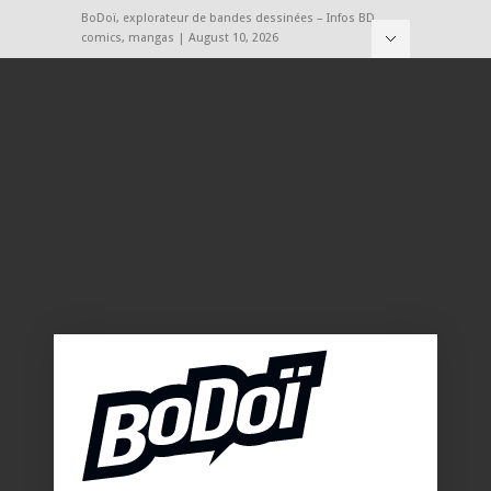
BoDoï, explorateur de bandes dessinées – Infos BD,
comics, mangas | August 10, 2026