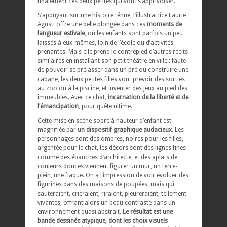
finalement ces deux petites qui vont s’apprivoiser.
S’appuyant sur une histoire ténue, l’illustratrice Laurie
Agusti offre une belle plongée dans ces
moments de
langueur estivale
, où les enfants sont parfois un peu
laissés à eux-mêmes, loin de l’école ou d’activités
prenantes. Mais elle prend le contrepied d’autres récits
similaires en installant son petit théâtre en ville : faute
de pouvoir se prélasser dans un pré ou construire une
cabane, les deux petites filles vont prévoir des sorties
au zoo ou à la piscine, et inventer des jeux au pied des
immeubles. Avec ce chat,
incarnation de la liberté et de
l’émancipation
, pour quête ultime.
Cette mise en scène sobre à hauteur d’enfant est
magnifiée par
un dispositif graphique audacieux
. Les
personnages sont des ombres, noires pour les filles,
argentée pour le chat, les décors sont des lignes fines
comme des ébauches d’architecte, et des aplats de
couleurs douces viennent figurer un mur, un terre-
plein, une flaque. On a l’impression de voir évoluer des
figurines dans des maisons de poupées, mais qui
sauteraient, crieraient, riraient, pleureraient, tellement
vivantes, offrant alors un beau contraste dans un
environnement quasi abstrait.
Le résultat est une
bande dessinée atypique, dont les choix visuels