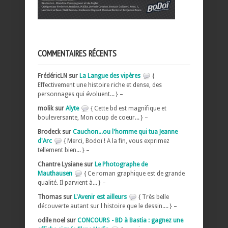
COMMENTAIRES RÉCENTS
FrédéricLN sur
La Langue des vipères
{
Effectivement une histoire riche et dense, des
personnages qui évoluent... } –
molik sur
Alyte
{ Cette bd est magnifique et
bouleversante, Mon coup de coeur... } –
Brodeck sur
Cauchon...ou l'homme qui tua Jeanne
d'Arc
{ Merci, Bodoï ! A la fin, vous exprimez
tellement bien... } –
Chantre Lysiane sur
Le Photographe de
Mauthausen
{ Ce roman graphique est de grande
qualité. Il parvient à... } –
Thomas sur
L'Avenir est ailleurs
{ Très belle
découverte autant sur l histoire que le dessin.... } –
odile noel sur
CONCOURS - BD à Bastia : gagnez une