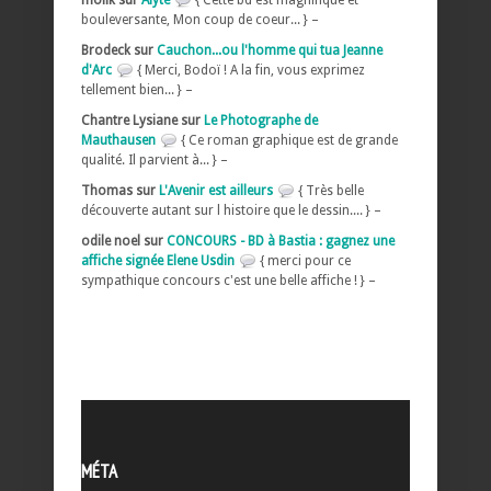
bouleversante, Mon coup de coeur... } –
Brodeck sur
Cauchon...ou l'homme qui tua Jeanne
d'Arc
{ Merci, Bodoï ! A la fin, vous exprimez
tellement bien... } –
Chantre Lysiane sur
Le Photographe de
Mauthausen
{ Ce roman graphique est de grande
qualité. Il parvient à... } –
Thomas sur
L'Avenir est ailleurs
{ Très belle
découverte autant sur l histoire que le dessin.... } –
odile noel sur
CONCOURS - BD à Bastia : gagnez une
affiche signée Elene Usdin
{ merci pour ce
sympathique concours c'est une belle affiche ! } –
MÉTA