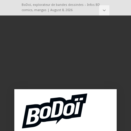
BoDoï, explorateur de bandes dessinées – Infos BD,
comics, mangas | August 8, 2026