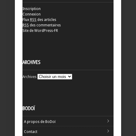
Inscription
Connexion
Flux
RSS
des articles
RSS
des commentaires
Site de WordPress-FR
ARCHIVES
Archives
BODOÏ
A propos de BoDoï
Contact