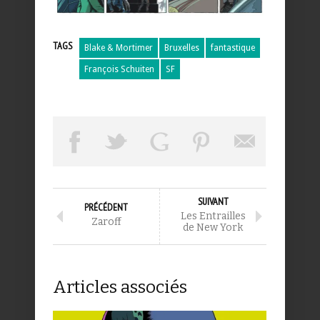
TAGS
Blake & Mortimer
Bruxelles
fantastique
François Schuiten
SF
SUIVANT
PRÉCÉDENT
Les Entrailles
Zaroff
de New York
Articles associés