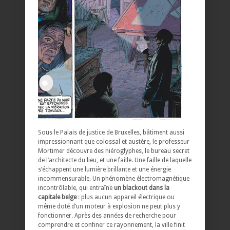
Sous le Palais de justice de Bruxelles, bâtiment aussi
impressionnant que colossal et austère, le professeur
Mortimer découvre des hiéroglyphes, le bureau secret
de l’architecte du lieu, et une faille. Une faille de laquelle
s’échappent une lumière brillante et une énergie
incommensurable. Un phénomène électromagnétique
incontrôlable, qui entraîne
un blackout dans la
capitale belge
: plus aucun appareil électrique ou
même doté d’un moteur à explosion ne peut plus y
fonctionner. Après des années de recherche pour
comprendre et confiner ce rayonnement, la ville finit