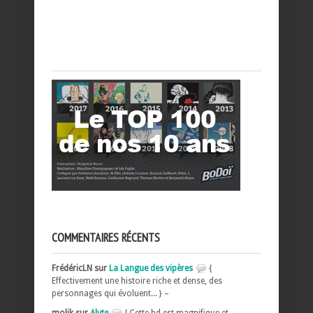
COMMENTAIRES RÉCENTS
FrédéricLN sur
La Langue des vipères
{
Effectivement une histoire riche et dense, des
personnages qui évoluent... } –
molik sur
Alyte
{ Cette bd est magnifique et