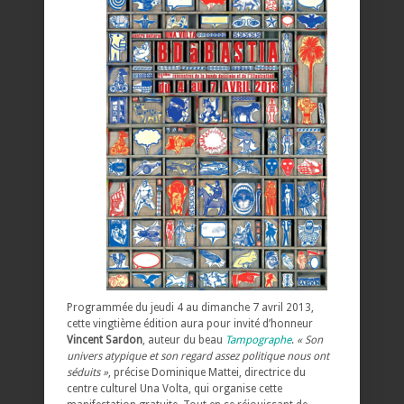
Programmée du jeudi 4 au dimanche 7 avril 2013,
cette vingtième édition aura pour invité d’honneur
Vincent Sardon
, auteur du beau
Tampographe
.
« Son
univers atypique et son regard assez politique nous ont
séduits »
, précise Dominique Mattei, directrice du
centre culturel Una Volta, qui organise cette