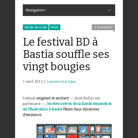
Navigation :
Hide Navigation
Accueil
Critiques
Bande dessinée
Comics
Jeunesse
Mangas
News
Bande dessinée
Comics
Manga
Jeunesse
Magazine
Bande dessinée
Comics
Jeunesse
Mangas
Bande dessinée
News
2 Comments
Le festival BD à
Bastia souffle ses
vingt bougies
1 avril 2013 |
Laurence Le Saux
Festival
exigeant et excitant
— dont BoDoï est
partenaire —,
les Rencontres de la bande dessinée et
de l’illustration à Bastia
fêtent deux décennies
d’existence
.