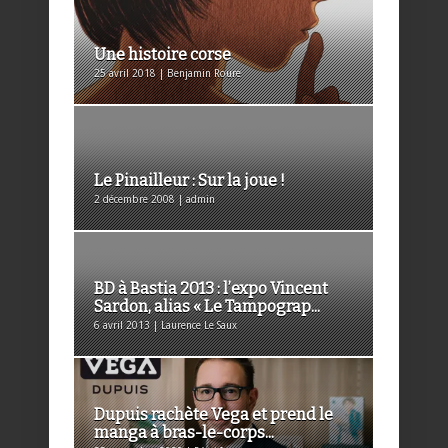
Une histoire corse
25 avril 2018 | Benjamin Roure
Le Pinailleur : Sur la joue !
2 décembre 2008 | admin
BD à Bastia 2013 : l’expo Vincent
Sardon, alias « Le Tampograp...
6 avril 2013 | Laurence Le Saux
Dupuis rachète Vega et prend le
manga à bras-le-corps...