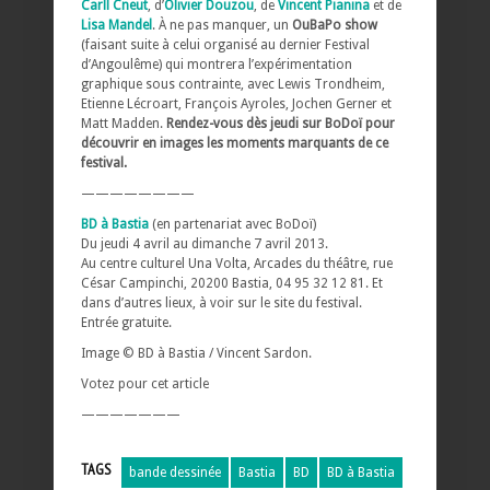
Carll Cneut
, d’
Olivier Douzou
, de
Vincent Pianina
et de
Lisa Mandel
. À ne pas manquer, un
OuBaPo show
(faisant suite à celui organisé au dernier Festival
d’Angoulême) qui montrera l’expérimentation
graphique sous contrainte, avec Lewis Trondheim,
Etienne Lécroart, François Ayroles, Jochen Gerner et
Matt Madden.
Rendez-vous dès jeudi sur BoDoï pour
découvrir en images les moments marquants de ce
festival.
————————
BD à Bastia
(en partenariat avec BoDoï)
Du jeudi 4 avril au dimanche 7 avril 2013.
Au centre culturel Una Volta, Arcades du théâtre, rue
César Campinchi, 20200 Bastia, 04 95 32 12 81. Et
dans d’autres lieux, à voir sur le site du festival.
Entrée gratuite.
Image © BD à Bastia / Vincent Sardon.
Votez pour cet article
———————
TAGS
bande dessinée
Bastia
BD
BD à Bastia