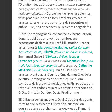
manifestation gratuite. Tout en se réjouissant de
l’évolution des goûts des visiteurs :
« Leur culture des
arts graphiques s’est affinée, certains sont devenus de
vrais connaisseurs. »
Qui viennent en prendre plein les
yeux, pratiquer le dessin lors d’
ateliers
, croiser les
artistes et les entendre parler lors de
rencontres en
public
— ici, pas de séances de dédicaces organisées.
Outre une monographie consacrée à Vincent Sardon,
donc, le public pourra voir de
nombreuses
expositions dédiées à la BD et à l’illustration
. Seront
ainsi honorés
Marc-Antoine Mathieu
(
Julius Corentin
Acquefacques #6
) ,
Blutch
(
Pour en finir avec le cinéma
),
Emmanuel Guibert
(
L’Enfance d’Alan
),
Jacques
Ferrandez
(
L’Hôte
, Carnets d’Orient
),
Manuele Fior
(
Cinq
mille kilomètres par seconde
, L’Entrevue
), ou
Catherine
Meurisse
(
Le Pont des arts
). Mais aussi plusieurs
artistes ayant travaillé sur le thème du musée et de la
peinture : scénographiée par l’atelier Lucie Lom –
composé de Marc-Antoine Mathieu et Philippe Leduc –,
l’expo
« Hors cadre »
réunira les dessins de Nicolas de
Crécy, Christian Durieux, David Prudhomme…
BD à Bastia se faisant une spécialité de bâtir des ponts
entre bande dessinée et illustration jeunesse, on
pourra aussi se pencher sur les oeuvres du Flamand