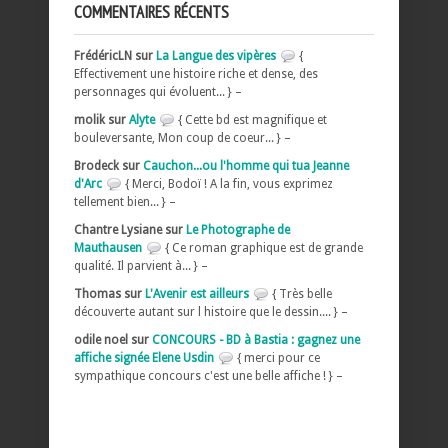
COMMENTAIRES RÉCENTS
FrédéricLN sur
La Langue des vipères
{
Effectivement une histoire riche et dense, des
personnages qui évoluent... } –
molik sur
Alyte
{ Cette bd est magnifique et
bouleversante, Mon coup de coeur... } –
Brodeck sur
Cauchon...ou l'homme qui tua Jeanne
d'Arc
{ Merci, Bodoï ! A la fin, vous exprimez
tellement bien... } –
Chantre Lysiane sur
Le Photographe de
Mauthausen
{ Ce roman graphique est de grande
qualité. Il parvient à... } –
Thomas sur
L'Avenir est ailleurs
{ Très belle
découverte autant sur l histoire que le dessin.... } –
odile noel sur
CONCOURS - BD à Bastia : gagnez une
affiche signée Elene Usdin
{ merci pour ce
sympathique concours c'est une belle affiche ! } –