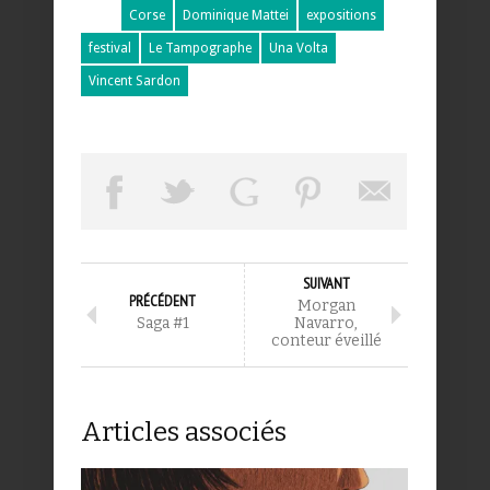
Corse
Dominique Mattei
expositions
festival
Le Tampographe
Una Volta
Vincent Sardon
SUIVANT
PRÉCÉDENT
Morgan
Saga #1
Navarro,
conteur éveillé
Articles associés