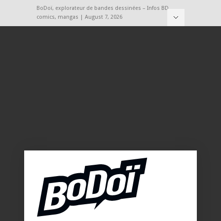
BoDoï, explorateur de bandes dessinées – Infos BD,
comics, mangas | August 7, 2026