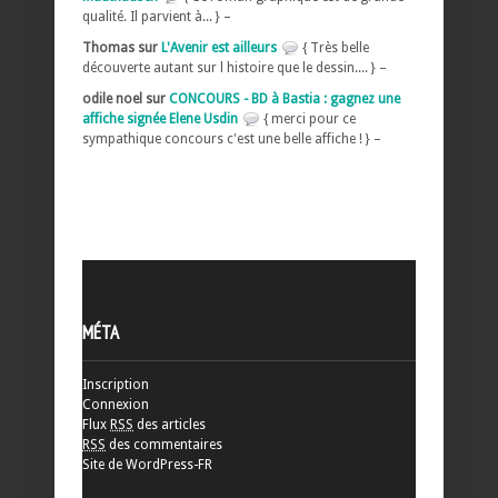
qualité. Il parvient à... } –
Thomas sur
L'Avenir est ailleurs
{ Très belle
découverte autant sur l histoire que le dessin.... } –
odile noel sur
CONCOURS - BD à Bastia : gagnez une
affiche signée Elene Usdin
{ merci pour ce
sympathique concours c'est une belle affiche ! } –
MÉTA
Inscription
Connexion
Flux
RSS
des articles
RSS
des commentaires
Site de WordPress-FR