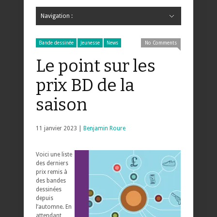
Navigation :
Hide Navigation
Accueil
Critiques
Bande dessinée
Comics
Jeunesse
Mangas
News
Bande dessinée
Comics
Manga
Jeunesse
Magazine
Bande dessinée
Comics
Jeunesse
Mangas
Bande dessinée
Jeunesse
News
No Comments
Le point sur les
prix BD de la
saison
11 janvier 2023 |
Benjamin Roure
Voici une liste
des derniers
prix remis à
des bandes
dessinées
depuis
l’automne. En
attendant