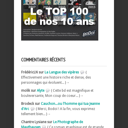
COMMENTAIRES RÉCENTS
FrédéricLN sur
La Langue des vipères
{
Effectivement une histoire riche et dense, des
personnages qui évoluent... } –
molik sur
Alyte
{ Cette bd est magnifique et
bouleversante, Mon coup de coeur... } –
Brodeck sur
Cauchon...ou l'homme qui tua Jeanne
d'Arc
{ Merci, Bodoï ! A la fin, vous exprimez
tellement bien... } –
Chantre Lysiane sur
Le Photographe de
Mauthausen
{ Ce roman graphique est de grande