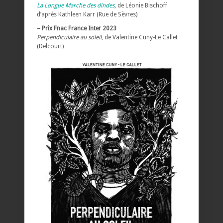
La Longue Marche des dindes
, de Léonie Bischoff
d’après Kathleen Karr (Rue de Sèvres)
– Prix Fnac France Inter 2023
Perpendiculaire au soleil
, de Valentine Cuny-Le Callet
(Delcourt)