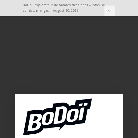
BoDoï, explorateur de bandes dessinées – Infos BD,
comics, mangas | August 10, 2026