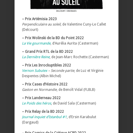
– Prix Artémisia 2023
Perpendiculaire au soleil
, de Valentine Cuny-Le Callet
(Delcourt)
– Prix Wolinski de la BD du Point 2022
La Vie gourmande
, d’Aurélia Aurita (Casterman)
– Grand Prix RTL de la BD 2022
La Dernière Reine
, de Jean-Marc Rochette (Casterman)
– Prix Les Inrockuptibles 2022
Vernon Subutex
– Seconde partie
, de Luz et Virginie
Despentes (Albin Michel)
– Prix Cases d’Histoire 2022
Gaston en Normandie
, de Benoît Vidal (FLBLB)
– Prix Landerneau 2022
Le Poids des héros
, de David Sala (Casterman)
– Prix Relay de la BD 2022
Journal inquiet d’Istanbul #1
, d’Ersin Karabulut
(Dargaud)
– Prix Comics de la Critique ACBD 2022