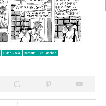
Fluide Glacial
humour
Les Bidochon