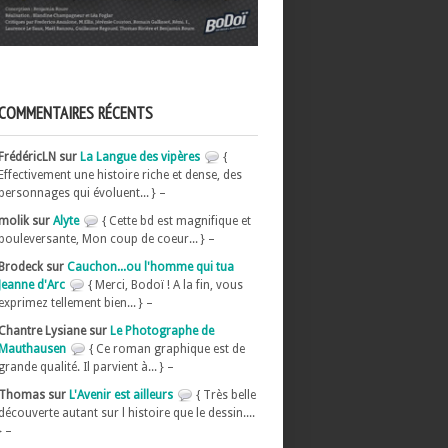
COMMENTAIRES RÉCENTS
FrédéricLN sur
La Langue des vipères
{
Effectivement une histoire riche et dense, des
personnages qui évoluent... } –
molik sur
Alyte
{ Cette bd est magnifique et
bouleversante, Mon coup de coeur... } –
Brodeck sur
Cauchon...ou l'homme qui tua
Jeanne d'Arc
{ Merci, Bodoï ! A la fin, vous
exprimez tellement bien... } –
Chantre Lysiane sur
Le Photographe de
Mauthausen
{ Ce roman graphique est de
grande qualité. Il parvient à... } –
Thomas sur
L'Avenir est ailleurs
{ Très belle
découverte autant sur l histoire que le dessin....
} –