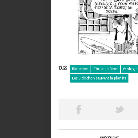
TAGS
Bidochon
Christian Binet
écologie
Les Bidochon sauvent la planète