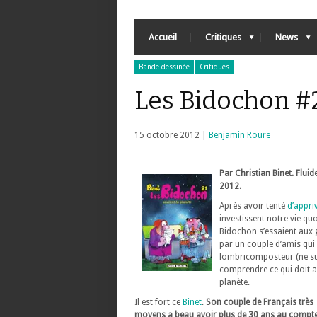
Accueil
Critiques
News
Bande dessinée
Critiques
Les Bidochon #2
15 octobre 2012 |
Benjamin Roure
Par Christian Binet. Fluid
2012.
Après avoir tenté
d’appri
investissent notre vie q
Bidochon s’essaient aux g
par un couple d’amis qui 
lombricomposteur (ne surt
comprendre ce qui doit al
planète.
Il est fort ce
Binet
.
Son couple de Français très
moyens a beau avoir plus de 30 ans au compteu