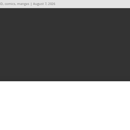
BD, comics, mangas | August 7, 2026