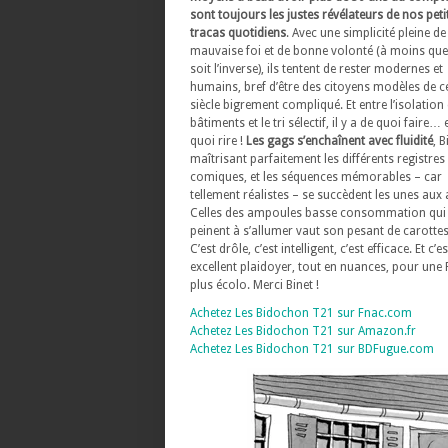
sont toujours les justes révélateurs de nos peti
tracas quotidiens
. Avec une simplicité pleine de
mauvaise foi et de bonne volonté (à moins que
soit l’inverse), ils tentent de rester modernes et
humains, bref d’être des citoyens modèles de c
siècle bigrement compliqué. Et entre l’isolation
bâtiments et le tri sélectif, il y a de quoi faire… 
quoi rire !
Les gags s’enchaînent avec fluidité
, B
maîtrisant parfaitement les différents registres
comiques, et les séquences mémorables – car
tellement réalistes – se succèdent les unes aux 
Celles des ampoules basse consommation qui
peinent à s’allumer vaut son pesant de carottes
C’est drôle, c’est intelligent, c’est efficace. Et c’e
excellent plaidoyer, tout en nuances, pour une
plus écolo. Merci Binet !
Achetez Les Bidochon T21 sur Fnac.com
Achetez Les Bidochon T21 sur Amazon.fr
Achetez Les Bidochon T21 sur BDFugue.com