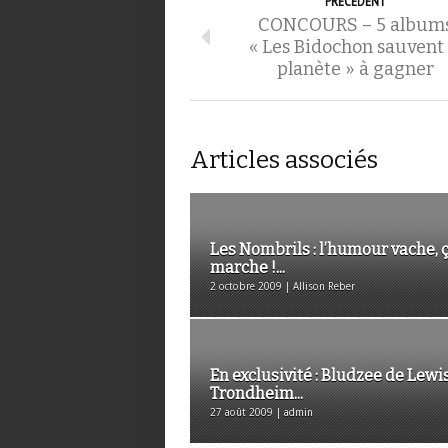
PRÉCÉDENT
CONCOURS – 5 album
« Les Bidochon sauvent 
planète » à gagner
Articles associés
Les Nombrils : l’humour vache, 
marche !...
2 octobre 2009 | Allison Reber
En exclusivité : Bludzee de Lewi
Trondheim...
27 août 2009 | admin