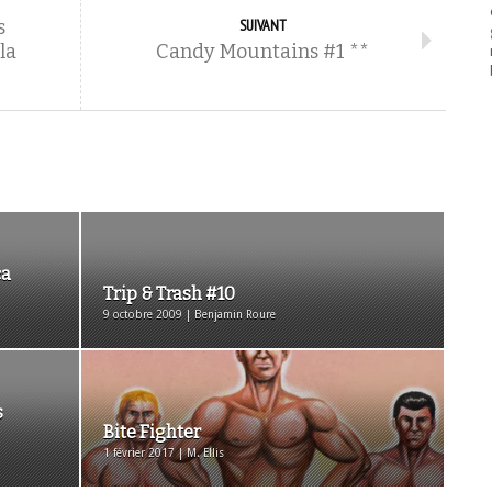
s
SUIVANT
la
Candy Mountains #1 **
ça
Trip & Trash #10
9 octobre 2009 | Benjamin Roure
s
Bite Fighter
1 février 2017 | M. Ellis