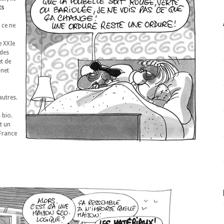
ts
 ce ne
e XXIe
 des
et de
inet
autres.
 bio.
st un
 France