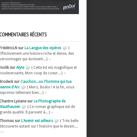
COMMENTAIRES RÉCENTS
FrédéricLN sur
La Langue des vipères
{
Effectivement une histoire riche et dense, des
personnages qui évoluent... } –
molik sur
Alyte
{ Cette bd est magnifique et
bouleversante, Mon coup de coeur... } –
Brodeck sur
Cauchon...ou l'homme qui tua
Jeanne d'Arc
{ Merci, Bodoï ! A la fin, vous
exprimez tellement bien... } –
Chantre Lysiane sur
Le Photographe de
Mauthausen
{ Ce roman graphique est de
grande qualité. Il parvient à... } –
Thomas sur
L'Avenir est ailleurs
{ Très belle
découverte autant sur l histoire que le dessin....
} –