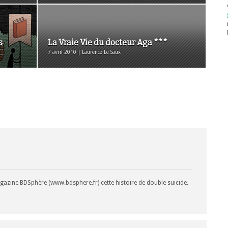
s
La Vraie Vie du docteur Aga ***
7 avril 2010 | Laurence Le Saux
agazine BDSphère (www.bdsphere.fr) cette histoire de double suicide.