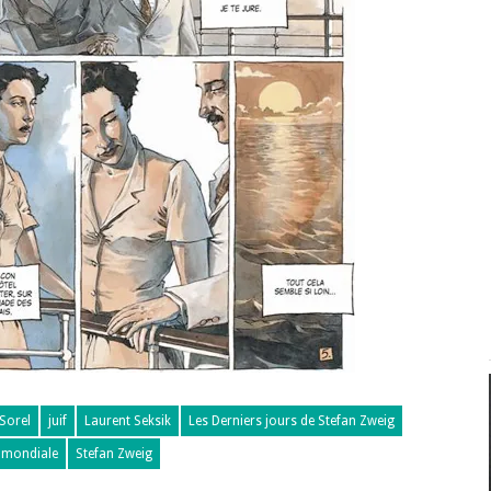
Sorel
juif
Laurent Seksik
Les Derniers jours de Stefan Zweig
 mondiale
Stefan Zweig