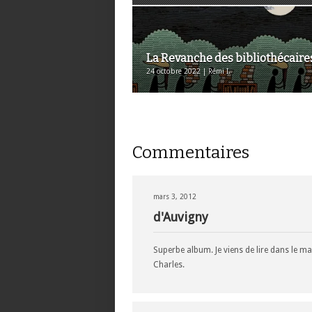
La Revanche des bibliothécaire
24 octobre 2022 | Rémi I.
Commentaires
mars 3, 2012
d'Auvigny
Superbe album. Je viens de lire dans le m
Charles.