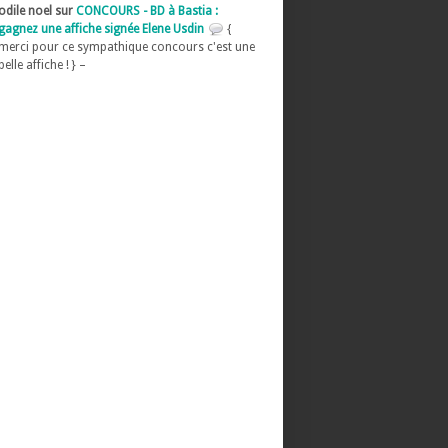
odile noel sur
CONCOURS - BD à Bastia :
gagnez une affiche signée Elene Usdin
{
merci pour ce sympathique concours c'est une
belle affiche ! } –