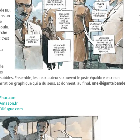
 de BD.
ans un
e
voulu.
rche
 c’est
sa
le
es
subtiles. Ensemble, les deux auteurs trouvent le juste équilibre entre un
rration graphique qui a du sens. Et donnent, au final,
une élégante bande
r Fnac.com
r Amazon.fr
r BDfugue.com