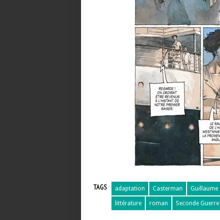
TAGS
adaptation
Casterman
Guillaume 
littérature
roman
Seconde Guerre