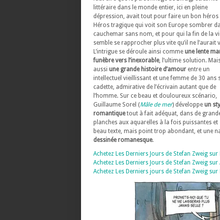
littéraire dans le monde entier, ici en pleine
dépression, avait tout pour faire un bon héros
Héros tragique qui voit son Europe sombrer d
cauchemar sans nom, et pour qui la fin de la vi
semble se rapprocher plus vite qu’il ne l’aurait 
L’intrigue se déroule ainsi comme
une lente ma
funèbre vers l’inexorable
, l’ultime solution. Mais
aussi
une grande histoire d’amour
entre un
intellectuel vieillissant et une femme de 30 ans 
cadette, admirative de l’écrivain autant que de
l’homme. Sur ce beau et douloureux scénario,
Guillaume Sorel (
Mâle de mer
) développe
un sty
romantique
tout à fait adéquat, dans de grand
planches aux aquarelles à la fois puissantes et 
beau texte, mais point trop abondant, et une na
dessinée romanesque
.
Achetez Les Derniers Jours de Stefan Zweig su
Achetez Les Derniers Jours de Stefan Zweig su
Achetez Les Derniers jours de Stefan Zweig su