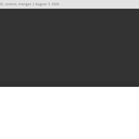
BD, comics, mangas | August 7, 2026