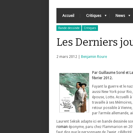
Accueil
Critiques
News
Bande dessinée
Critiques
Les Derniers jo
2 mars 2012 |
Benjamin Roure
Par Guillaume Sorel et La
février 2012.
Fuyant la guerre et le naz
aussi New York pour Rio
épouse, Lotte. Accueilli 
travaille à ses Mémoires,
retour possible à Vienne,
par l’armée allemande, ai
Laurent Seksik adapte ici en bande dessinée so
roman
éponyme, paru chez Flammarion en 201
faut dire que le personnage de Zweig, célébrité