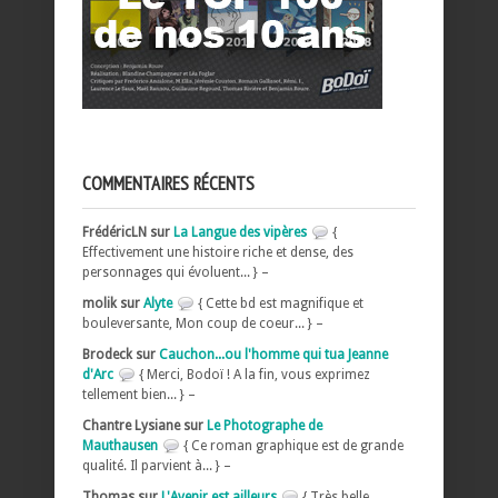
COMMENTAIRES RÉCENTS
FrédéricLN sur
La Langue des vipères
{
Effectivement une histoire riche et dense, des
personnages qui évoluent... } –
molik sur
Alyte
{ Cette bd est magnifique et
bouleversante, Mon coup de coeur... } –
Brodeck sur
Cauchon...ou l'homme qui tua Jeanne
d'Arc
{ Merci, Bodoï ! A la fin, vous exprimez
tellement bien... } –
Chantre Lysiane sur
Le Photographe de
Mauthausen
{ Ce roman graphique est de grande
qualité. Il parvient à... } –
Thomas sur
L'Avenir est ailleurs
{ Très belle