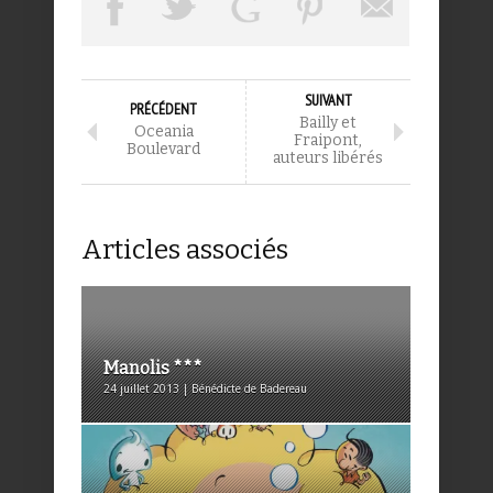
SUIVANT
PRÉCÉDENT
Bailly et
Oceania
Fraipont,
Boulevard
auteurs libérés
Articles associés
Manolis ***
24 juillet 2013 | Bénédicte de Badereau