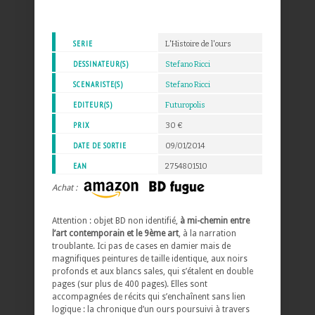
SERIE
L'Histoire de l'ours
DESSINATEUR(S)
Stefano Ricci
SCENARISTE(S)
Stefano Ricci
EDITEUR(S)
Futuropolis
PRIX
30 €
DATE DE SORTIE
09/01/2014
EAN
2754801510
Achat :
Attention : objet BD non identifié,
à mi-chemin entre
l’art contemporain et le 9ème art
, à la narration
troublante. Ici pas de cases en damier mais de
magnifiques peintures de taille identique, aux noirs
profonds et aux blancs sales, qui s’étalent en double
pages (sur plus de 400 pages). Elles sont
accompagnées de récits qui s’enchaînent sans lien
logique : la chronique d’un ours poursuivi à travers