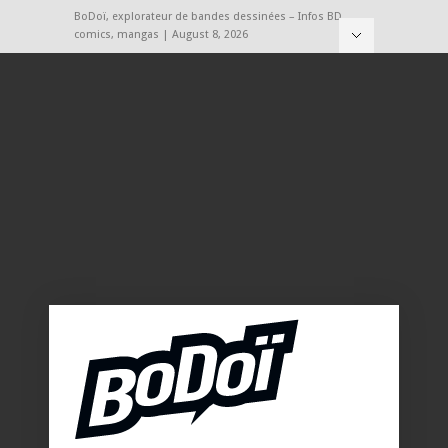
BoDoï, explorateur de bandes dessinées – Infos BD,
comics, mangas | August 8, 2026