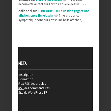
découverte autant sur l histoire que le dessin.... } –
odile noel sur
CONCOURS - BD à Bastia : gagnez une
affiche signée Elene Usdin
{ merci pour ce
sympathique concours c'est une belle affiche ! } –
MÉTA
Inscription
Connexion
Flux
RSS
des articles
RSS
des commentaires
Site de WordPress-FR