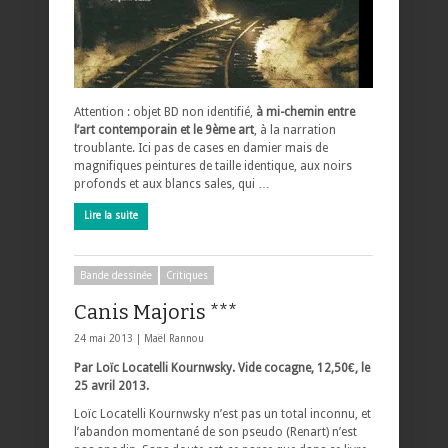
Attention : objet BD non identifié,
à mi-chemin entre
l’art contemporain et le 9ème art
, à la narration
troublante. Ici pas de cases en damier mais de
magnifiques peintures de taille identique, aux noirs
profonds et aux blancs sales, qui …
Lire la suite
Bande dessinée
Critiques
Canis Majoris ***
24 mai 2013 |
Maël Rannou
Par Loïc Locatelli Kournwsky. Vide cocagne, 12,50€, le
25 avril 2013.
Loïc Locatelli Kournwsky n’est pas un total inconnu, et
l’abandon momentané de son pseudo (Renart) n’est