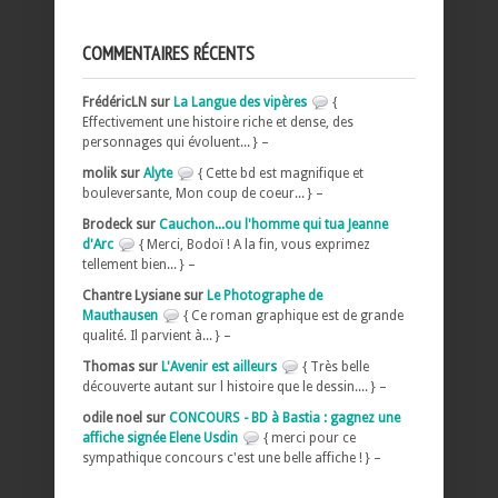
COMMENTAIRES RÉCENTS
FrédéricLN sur
La Langue des vipères
{
Effectivement une histoire riche et dense, des
personnages qui évoluent... } –
molik sur
Alyte
{ Cette bd est magnifique et
bouleversante, Mon coup de coeur... } –
Brodeck sur
Cauchon...ou l'homme qui tua Jeanne
d'Arc
{ Merci, Bodoï ! A la fin, vous exprimez
tellement bien... } –
Chantre Lysiane sur
Le Photographe de
Mauthausen
{ Ce roman graphique est de grande
qualité. Il parvient à... } –
Thomas sur
L'Avenir est ailleurs
{ Très belle
découverte autant sur l histoire que le dessin.... } –
odile noel sur
CONCOURS - BD à Bastia : gagnez une
affiche signée Elene Usdin
{ merci pour ce
sympathique concours c'est une belle affiche ! } –