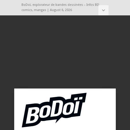
BoDoï, explorateur de bandes dessinées – Infos BD,
comics, mangas | August 6, 2026