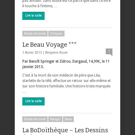
pas anodin. Sans doute est-ce parce que dans ce livre
il touche à l’intime, …
Lire la suite
Bande dessinée
Critiques
Le Beau Voyage ***
1
1 février 2013 |
Benjamin Roure
Par Benoît Springer et Zidrou. Dargaud, 14,99€, le 11
janvier 2013.
C’est à la mort de son médecin de père que Léa,
starlette de la télé, effectue un retour sur elle-même et
sur son histoire familiale. Une histoire triste marquée
…
Lire la suite
Bande dessinée
Mangas
News
La BoDoïthèque – Les Dessins