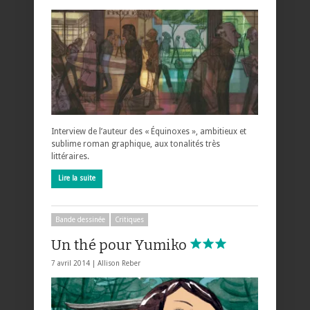
Interview de l’auteur des « Équinoxes », ambitieux et
sublime roman graphique, aux tonalités très
littéraires.
Lire la suite
Bande dessinée
Critiques
Un thé pour Yumiko
7 avril 2014 |
Allison Reber