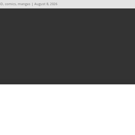
BD, comics, mangas | August 8, 2026