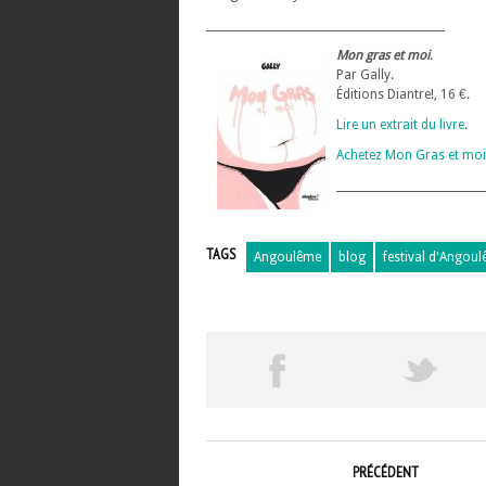
____________________________________________
Mon gras et moi
.
Par Gally.
Éditions Diantre!, 16 €.
Lire un extrait du livre
.
Achetez Mon Gras et moi
___________________________
TAGS
Angoulême
blog
festival d'Angou
PRÉCÉDENT