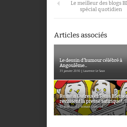
Le meilleur des blogs BD
spécial quotidien
Articles associés
Le dessin d'humour célébré à
Angoulême...
31 janvier 2010 | Laurence Le Saux
Romain Dutreix et Toma Bletne
revisitent la presse satirique!...
10 août 2015 | Romain Gallissot