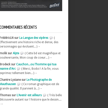
COMMENTAIRES RÉCENTS
FrédéricLN sur
La Langue des vipères
{
Effectivement une histoire riche et dense, des
personnages qui évoluent... } –
molik sur
Alyte
{ Cette bd est magnifique et
bouleversante, Mon coup de coeur... } –
Brodeck sur
Cauchon...ou l'homme qui tua
Jeanne d'Arc
{ Merci, Bodoï ! A la fin, vous
exprimez tellement bien... } –
Chantre Lysiane sur
Le Photographe de
Mauthausen
{ Ce roman graphique est de
grande qualité. Il parvient à... } –
Thomas sur
L'Avenir est ailleurs
{ Très belle
découverte autant sur l histoire que le dessin....
} –