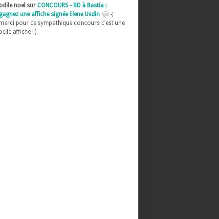
odile noel sur
CONCOURS - BD à Bastia :
gagnez une affiche signée Elene Usdin
{
merci pour ce sympathique concours c'est une
belle affiche ! } –