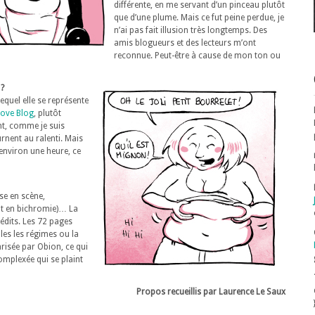
différente, en me servant d’un pinceau plutôt
que d’une plume. Mais ce fut peine perdue, je
n’ai pas fait illusion très longtemps. Des
amis blogueurs et des lecteurs m’ont
reconnue. Peut-être à cause de mon ton ou
 ?
lequel elle se représente
ove Blog
, plutôt
nt, comme je suis
rnent au ralenti. Mais
 environ une heure, ce
ise en scène,
ont en bichromie)… La
édits. Les 72 pages
les les régimes ou la
arisée par Obion, ce qui
complexée qui se plaint
Propos recueillis par Laurence Le Saux