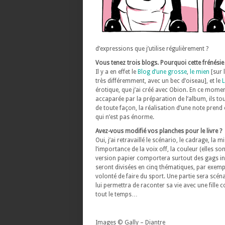
d’expressions que j’utilise régulièrement ?
Vous tenez trois blogs. Pourquoi cette frénésie
Il y a en effet le
Blog d’une grosse
,
le mien
[sur 
très différemment, avec un bec d’oiseau], et le
L
érotique, que j’ai créé avec Obion. En ce mome
accaparée par la préparation de l’album, ils tou
de toute façon, la réalisation d’une note prend
qui n’est pas énorme.
Avez-vous modifié vos planches pour le livre ?
Oui, j’ai retravaillé le scénario, le cadrage, la m
l’importance de la voix off, la couleur (elles s
version papier comportera surtout des gags in
seront divisées en cinq thématiques, par exemp
volonté de faire du sport. Une partie sera scén
lui permettra de raconter sa vie avec une fille 
tout le temps…
Images © Gally – Diantre