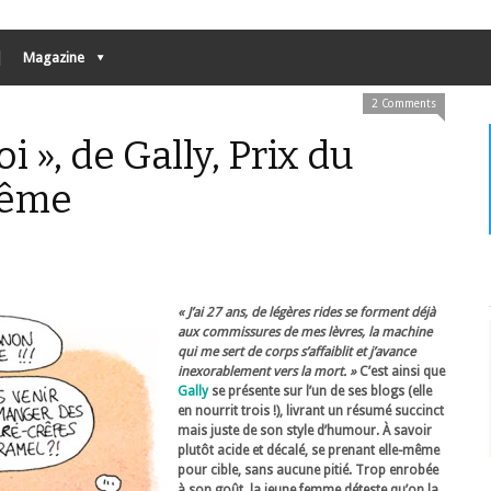
Magazine
2 Comments
i », de Gally, Prix du
lême
« J’ai 27 ans, de légères rides se forment déjà
aux commissures de mes lèvres, la machine
qui me sert de corps s’affaiblit et j’avance
inexorablement vers la mort. »
C’est ainsi que
Gally
se présente sur l’un de ses blogs (elle
en nourrit trois !), livrant un résumé succinct
mais juste de son style d’humour. À savoir
plutôt acide et décalé, se prenant elle-même
pour cible, sans aucune pitié. Trop enrobée
à son goût, la jeune femme déteste qu’on la