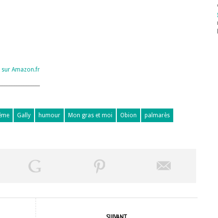
 sur Amazon.fr
_________________
lême
Gally
humour
Mon gras et moi
Obion
palmarès
SUIVANT