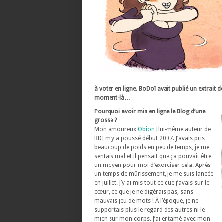
à voter en ligne. BoDoï avait publié un extrait
moment-là…
Pourquoi avoir mis en ligne le Blog d’une
grosse ?
Mon amoureux
Obion
[lui-même auteur de
BD] m’y a poussé début 2007. J’avais pris
beaucoup de poids en peu de temps, je me
sentais mal et il pensait que ça pouvait être
un moyen pour moi d’exorciser cela. Après
un temps de mûrissement, je me suis lancée
en juillet. J’y ai mis tout ce que j’avais sur le
cœur, ce que je ne digérais pas, sans
mauvais jeu de mots ! À l’époque, je ne
supportais plus le regard des autres ni le
mien sur mon corps. J’ai entamé avec mon