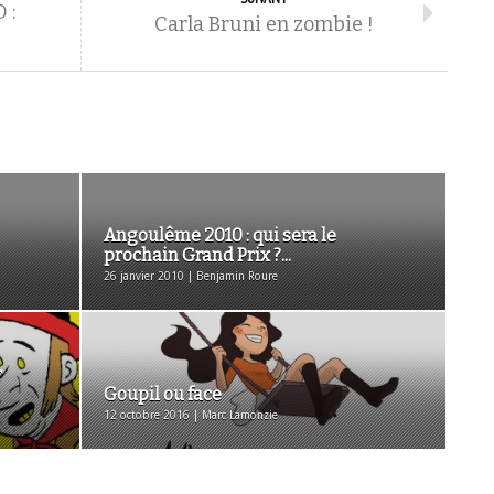
 :
Carla Bruni en zombie !
Angoulême 2010 : qui sera le
prochain Grand Prix ?...
26 janvier 2010 | Benjamin Roure
r
Goupil ou face
12 octobre 2016 | Marc Lamonzie