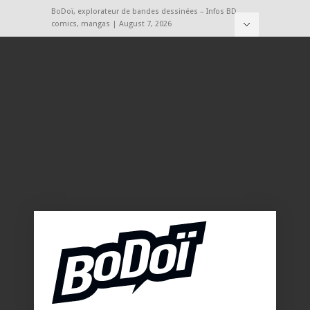
BoDoï, explorateur de bandes dessinées – Infos BD,
comics, mangas | August 7, 2026