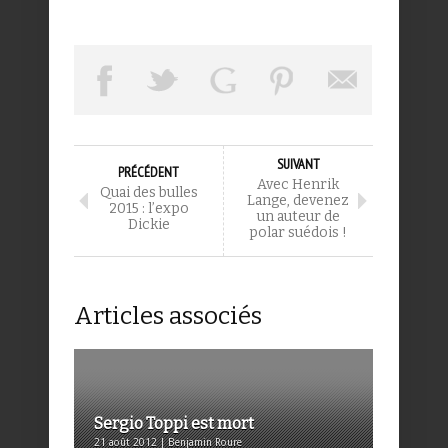
SUIVANT
PRÉCÉDENT
Avec Henrik
Quai des bulles
Lange, devenez
2015 : l’expo
un auteur de
Dickie
polar suédois !
Articles associés
Sergio Toppi est mort
21 août 2012 | Benjamin Roure