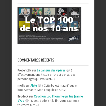
COMMENTAIRES RÉCENTS
FrédéricLN sur
La Langue des vipères
{
Effectivement une histoire riche et dense, des
personnages qui évoluent... } –
molik sur
Alyte
{ Cette bd est magnifique et
bouleversante, Mon coup de coeur... } –
Brodeck sur
Cauchon...ou l'homme qui tua Jeanne
d'Arc
{ Merci, Bodoï ! A la fin, vous exprimez
tellement bien... } –