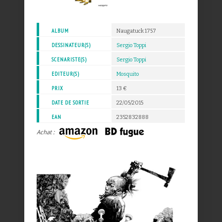
ALBUM
Naugatuck 1757
DESSINATEUR(S)
Sergio Toppi
SCENARISTE(S)
Sergio Toppi
EDITEUR(S)
Mosquito
PRIX
13 €
DATE DE SORTIE
22/05/2015
EAN
2352832888
Achat :