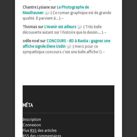
Chantre Lysiane sur
Le Photographe de
Mauthausen
{ Ce roman graphique est de grande
qualité. Il parvient à... } –
Thomas sur
L'Avenir est ailleurs
{ Très belle
découverte autant sur l histoire que le dessin.... } –
odile noel sur
CONCOURS - BD à Bastia : gagnez une
affiche signée Elene Usdin
{ merci pour ce
sympathique concours c'est une belle affiche ! } –
MÉTA
Inscription
Connexion
Flux
RSS
des articles
RSS
des commentaires