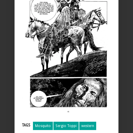
TAGS
Mosquito
Sergio Toppi
western