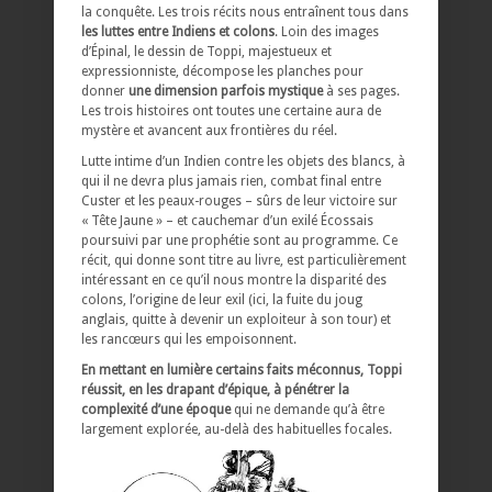
la conquête. Les trois récits nous entraînent tous dans
les luttes entre Indiens et colons
. Loin des images
d’Épinal, le dessin de Toppi, majestueux et
expressionniste, décompose les planches pour
donner
une dimension parfois mystique
à ses pages.
Les trois histoires ont toutes une certaine aura de
mystère et avancent aux frontières du réel.
Lutte intime d’un Indien contre les objets des blancs, à
qui il ne devra plus jamais rien, combat final entre
Custer et les peaux-rouges – sûrs de leur victoire sur
« Tête Jaune » – et cauchemar d’un exilé Écossais
poursuivi par une prophétie sont au programme. Ce
récit, qui donne sont titre au livre, est particulièrement
intéressant en ce qu’il nous montre la disparité des
colons, l’origine de leur exil (ici, la fuite du joug
anglais, quitte à devenir un exploiteur à son tour) et
les rancœurs qui les empoisonnent.
En mettant en lumière certains faits méconnus, Toppi
réussit, en les drapant d’épique, à pénétrer la
complexité d’une époque
qui ne demande qu’à être
largement explorée, au-delà des habituelles focales.