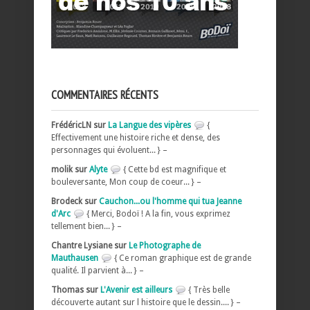
COMMENTAIRES RÉCENTS
FrédéricLN sur
La Langue des vipères
{
Effectivement une histoire riche et dense, des
personnages qui évoluent... } –
molik sur
Alyte
{ Cette bd est magnifique et
bouleversante, Mon coup de coeur... } –
Brodeck sur
Cauchon...ou l'homme qui tua Jeanne
d'Arc
{ Merci, Bodoï ! A la fin, vous exprimez
tellement bien... } –
Chantre Lysiane sur
Le Photographe de
Mauthausen
{ Ce roman graphique est de grande
qualité. Il parvient à... } –
Thomas sur
L'Avenir est ailleurs
{ Très belle
découverte autant sur l histoire que le dessin.... } –