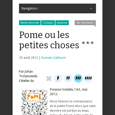
Navigation :
Hide Navigation
Accueil
Critiques
Bande dessinée
Comics
Jeunesse
Mangas
News
Bande dessinée
Comics
Manga
Jeunesse
Magazine
Bande dessinée
Comics
Jeunesse
Mangas
Bande dessinée
Critiques
Jeunesse
No Comments
Pome ou les
petites choses ***
20 août 2012 |
Romain Gallissot
Par Johan
Troïanowski.
L’Atelier du
Poisson Soluble, 14 €, mai
2012.
Nous faisons la connaissance
de la petite Pome alors que cette
dernière est perdue au beau