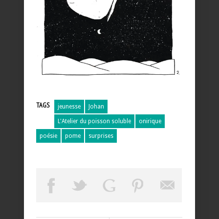
TAGS
jeunesse
Johan
L'Atelier du poisson soluble
onirique
poésie
pome
surprises