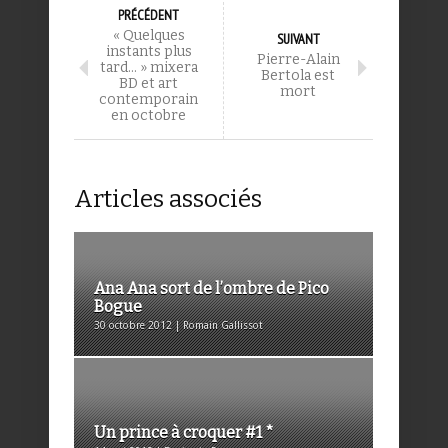
PRÉCÉDENT
« Quelques
SUIVANT
instants plus
Pierre-Alain
tard… » mixera
Bertola est
BD et art
mort
contemporain
en octobre
Articles associés
Ana Ana sort de l’ombre de Pico
Bogue
30 octobre 2012 | Romain Gallissot
Un prince à croquer #1 *