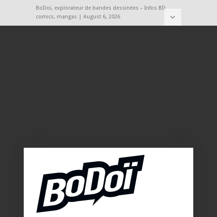
BoDoï, explorateur de bandes dessinées – Infos BD,
comics, mangas | August 6, 2026