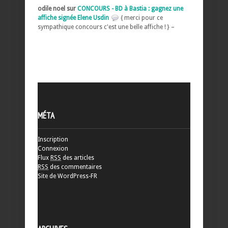
odile noel sur
CONCOURS - BD à Bastia : gagnez une
affiche signée Elene Usdin
{ merci pour ce
sympathique concours c'est une belle affiche ! } –
MÉTA
Inscription
Connexion
Flux
RSS
des articles
RSS
des commentaires
Site de WordPress-FR